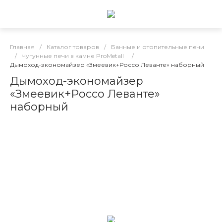
Главная
/
Каталог товаров
/
Банные и отопительные печи
/
Чугунные печи в камне ProMetall
/
Дымоход-экономайзер «Змеевик+Россо Леванте» наборный
Дымоход-экономайзер
«Змеевик+Россо Леванте»
наборный