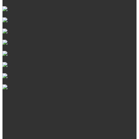
Сталь AISI 316
Сталь AISI 430
Дверцы со стеклом
Дверцы глухие
Плиты
Поддувальные и прочистные дверцы
Задвижки
Колосниковые решетки
Казаны
О нас
Сертификаты
Отзывы
Наши работы
Поставщикам
Статьи
Услуги
Сварка любых металлоконструкций