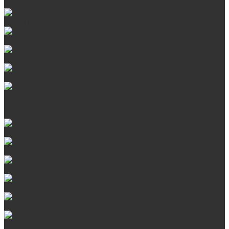
Аксессуары для мангалов и грилей
Стальные банные печи БашПечи
Банные печи ProMetall с сеткой
Чугунные печи в камне ProMetall
Отопительные печи
Печи Vöhringer из нерж. стали в камне и комплектующие к
ним
Печи Vöhringer из нерж. стали и комплектующие к ним
Печи Берёзка
Печи Сталь-Мастер
Электрические печи SANGENS для бани
Навесные баки для печи
Баки на трубе для бани