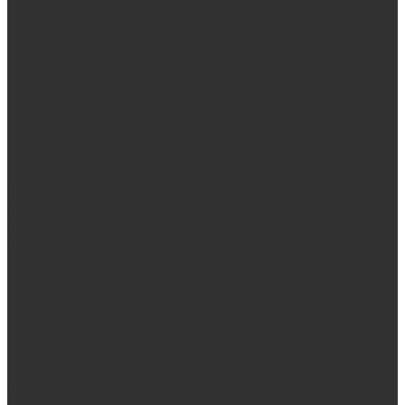
Резка (рубка) металла
Плазменная резка ЧПУ
Выезд замерщика. Монтаж и установка печей «под ключ»
Оплата
Возврат
Доставка
Дилерам
Контакты
...
Продукция
Мангалы, грили, смокеры
Гриль-кухни
Мангальные зоны
Мангал-грили, смокеры
Мангалы
Печи под казан
Аксессуары для мангалов и грилей
Банные и отопительные печи
Стальные банные печи БашПечи
Банные печи ProMetall с сеткой
Чугунные печи в камне ProMetall
Отопительные печи
Печи Vöhringer из нерж. стали в камне и комплектующие к
ним
Печи Vöhringer из нерж. стали и комплектующие к ним