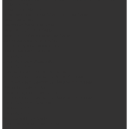
Печи Берёзка
Печи Сталь-Мастер
Электрические печи SANGENS для бани
Баки для воды
Навесные баки для печи
Баки на трубе для бани
Баки-теплообменники для бани
Запорная арматура, трубы
Одноконтурные дымоходы
Оцинкованная сталь Briz
Сталь AISI 430
Сталь AISI 304 (Austenite)
Сталь AISI 316
Дымоходы из черного металла
Интерьерные дымоходы Arctic (белый)
Интерьерные дымоходы BlackSide (черный)
Овальные дымоходы
Двухконтурные дымоходы
Интерьерные дымоходы BlackSide (черный)
Сталь AISI 304 (Austenite)
Сталь AISI 316
Сталь AISI 430
Аксессуары для бани
Комплектующие для печей
Дверцы со стеклом