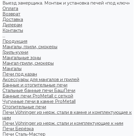
Выезд замерщика. Монтаж и установка печей «под ключ»
Оплата
Возврат
Доставка
Дилерам
Контакты
...
Продукция
Мангалы, грили, смокеры
Гриль-кухни
Мангальные зоны
Мангал-грили, смокеры
Мангалы
Печи под казан
Аксессуары для мангалов и грилей
Банные и отопительные печи
Стальные банные печи БашПечи
Банные печи ProMetall с сеткой
Чугунные печи в камне ProMetall
Отопительные печи
Печи Vöhringer из нерж. стали в камне и комплектующие к
ним
Печи Vöhringer из нерж. стали и комплектующие к ним
Печи Берёзка
Печи Сталь-Мастер