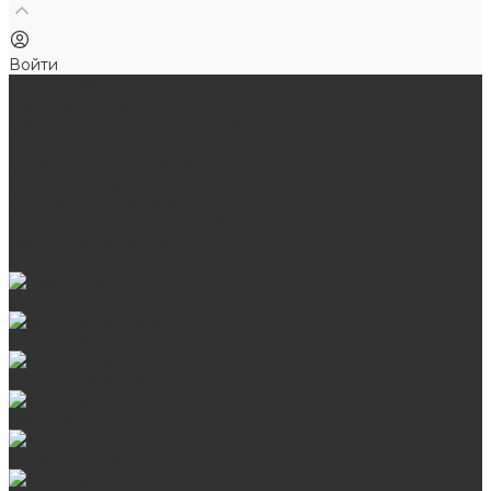
Войти
Продукция
Мангалы, грили, смокеры
Банные и отопительные печи
Баки для воды
Одноконтурные дымоходы
Двухконтурные дымоходы
Аксессуары для бани
Комплектующие для печей
Камни для бани и сауны
Материалы
Гриль-кухни
Мангальные зоны
Мангал-грили, смокеры
Мангалы
Печи под казан