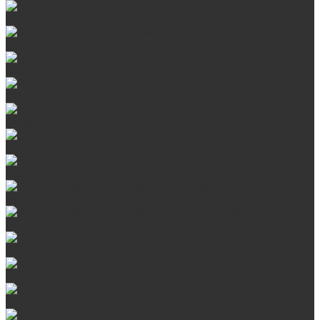
Баки-теплообменники для бани
Запорная арматура, трубы
Оцинкованная сталь Briz
Сталь AISI 430
Сталь AISI 304 (Austenite)
Сталь AISI 316
Дымоходы из черного металла
Интерьерные дымоходы Arctic (белый)
Интерьерные дымоходы BlackSide (черный)
Овальные дымоходы
Интерьерные дымоходы BlackSide (черный)
Сталь AISI 304 (Austenite)