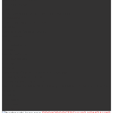
Дверцы глухие
Плиты
Поддувальные и прочистные дверцы
Задвижки
Колосниковые решетки
Казаны
Камни для бани и сауны
Материалы
О нас
Сертификаты
Отзывы
Наши работы
Поставщикам
Статьи
Услуги
Сварка любых металлоконструкций
Резка (рубка) металла
Плазменная резка ЧПУ
Выезд замерщика. Монтаж и установка печей «под ключ»
Оплата
Возврат
Доставка
Дилерам
Контакты