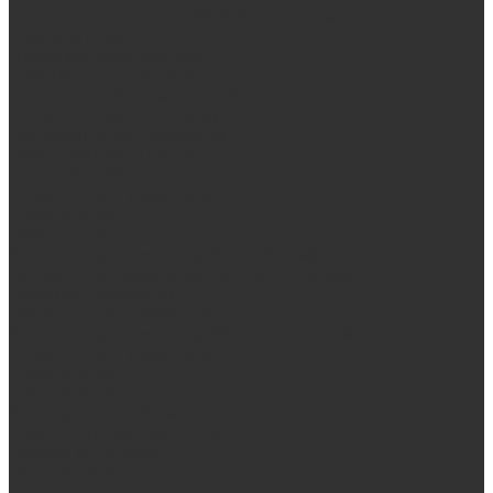
Электрические печи SANGENS для бани
Баки для воды
Навесные баки для печи
Баки на трубе для бани
Баки-теплообменники для бани
Запорная арматура, трубы
Одноконтурные дымоходы
Оцинкованная сталь Briz
Сталь AISI 430
Сталь AISI 304 (Austenite)
Сталь AISI 316
Дымоходы из черного металла
Интерьерные дымоходы Arctic (белый)
Интерьерные дымоходы BlackSide (черный)
Овальные дымоходы
Двухконтурные дымоходы
Интерьерные дымоходы BlackSide (черный)
Сталь AISI 304 (Austenite)
Сталь AISI 316
Сталь AISI 430
Аксессуары для бани
Комплектующие для печей
Дверцы со стеклом
Дверцы глухие
Плиты