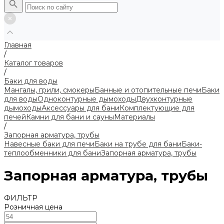
Главная
/
Каталог товаров
/
Баки для воды
Мангалы, грили, смокеры
Банные и отопительные печи
Баки
для воды
Одноконтурные дымоходы
Двухконтурные
дымоходы
Аксессуары для бани
Комплектующие для
печей
Камни для бани и сауны
Материалы
/
Запорная арматура, трубы
Навесные баки для печи
Баки на трубе для бани
Баки-
теплообменники для бани
Запорная арматура, трубы
Запорная арматура, трубы
ФИЛЬТР
Розничная цена