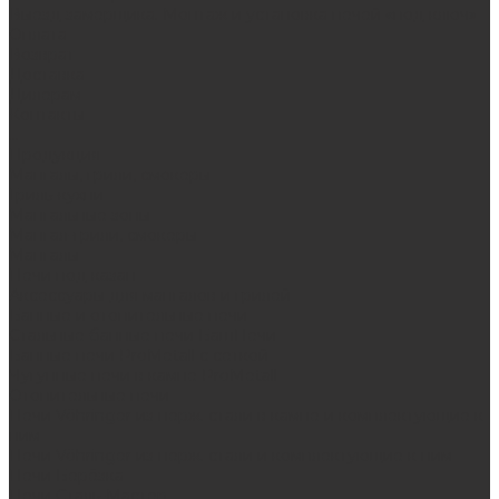
Выезд замерщика. Монтаж и установка печей «под ключ»
Оплата
Возврат
Доставка
Дилерам
Контакты
...
Продукция
Мангалы, грили, смокеры
Гриль-кухни
Мангальные зоны
Мангал-грили, смокеры
Мангалы
Печи под казан
Аксессуары для мангалов и грилей
Банные и отопительные печи
Стальные банные печи БашПечи
Банные печи ProMetall с сеткой
Чугунные печи в камне ProMetall
Отопительные печи
Печи Vöhringer из нерж. стали в камне и комплектующие к
ним
Печи Vöhringer из нерж. стали и комплектующие к ним
Печи Берёзка
Печи Сталь-Мастер