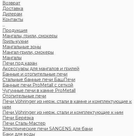
Возврат
Доставка
Дилерам
Контакты
...
Продукция
Мангалы, грили, смокеры
Гриль-кухни
Мангальные зоны
Мангал-грили, смокеры
Мангалы
Печи под казан
Аксессуары для мангалов и грилей
Банные и отопительные печи
Стальные банные печи БашПечи
Банные печи ProMetall с сеткой
Чугунные печи в камне ProMetall
Отопительные печи
Печи Vöhringer из нерж. стали в камне и комплектующие к
ним
Печи Vöhringer из нерж. стали и комплектующие к ним
Печи Берёзка
Печи Сталь-Мастер
Электрические печи SANGENS для бани
Баки для воды