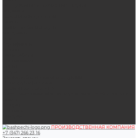
Поддувальные и прочистные дверцы
Задвижки
Колосниковые решетки
Казаны
Камни для бани и сауны
Материалы
О нас
Сертификаты
Отзывы
Наши работы
Поставщикам
Статьи
Услуги
Сварка любых металлоконструкций
Резка (рубка) металла
Плазменная резка ЧПУ
Выезд замерщика. Монтаж и установка печей «под ключ»
Оплата
Возврат
Доставка
Дилерам
Контакты
ПРОИЗВОДСТВЕННАЯ КОМПАНИЯ
+7 (347) 266 23 16