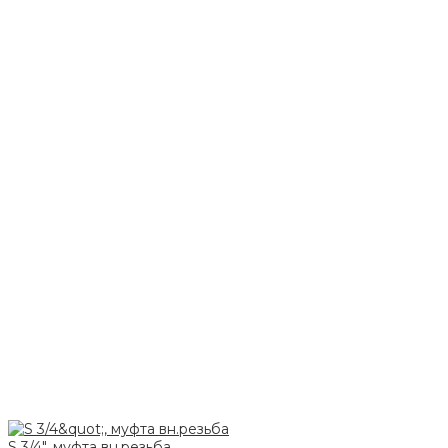
S 3/4", муфта вн.резьба