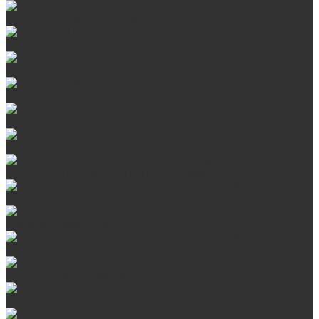
Запорная арматура, трубы
Оцинкованная сталь Briz
Сталь AISI 430
Сталь AISI 304 (Austenite)
Сталь AISI 316
Дымоходы из черного металла
Интерьерные дымоходы Arctic (белый)
Интерьерные дымоходы BlackSide (черный)
Овальные дымоходы
Интерьерные дымоходы BlackSide (черный)
Сталь AISI 304 (Austenite)
Сталь AISI 316