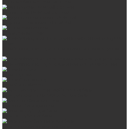
Стальные банные печи БашПечи
Банные печи ProMetall с сеткой
Чугунные печи в камне ProMetall
Отопительные печи
Печи Vöhringer из нерж. стали в камне и комплектующие к
ним
Печи Vöhringer из нерж. стали и комплектующие к ним
Печи Берёзка
Печи Сталь-Мастер
Электрические печи SANGENS для бани
Навесные баки для печи
Баки на трубе для бани
Баки-теплообменники для бани