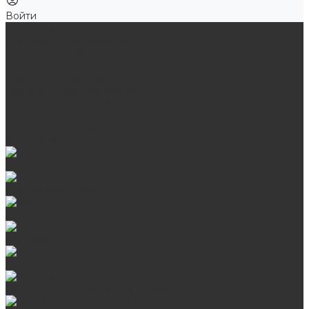
Войти
Продукция
Мангалы, грили, смокеры
Банные и отопительные печи
Баки для воды
Одноконтурные дымоходы
Двухконтурные дымоходы
Аксессуары для бани
Комплектующие для печей
Камни для бани и сауны
Материалы
Гриль-кухни
Мангальные зоны
Мангал-грили, смокеры
Мангалы
Печи под казан
Аксессуары для мангалов и грилей