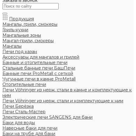
Заказать звонок
Продукция
Мангалы, грили, смокеры
Гриль-кухни
Мангальные зоны
Мангал-грили, смокеры
Мангалы
Печи под казан
Аксессуары для мангалов и грилей
Банные и отопительные печи
Стальные банные печи БашПечи
Банные печи ProMetall с сеткой
Чугунные печи в камне ProMetall
Отопительные печи
Печи Vöhringer из нерж. стали в камне и комплектующие к
ним
Печи Vöhringer из нерж. стали и комплектующие к ним
Печи Берёзка
Печи Сталь-Мастер
Электрические печи SANGENS для бани
Баки для воды
Навесные баки для печи
Баки на трубе для бани