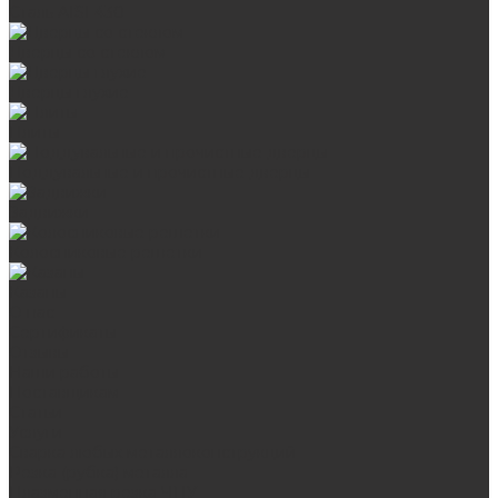
Сталь AISI 430
Дверцы со стеклом
Дверцы глухие
Плиты
Поддувальные и прочистные дверцы
Задвижки
Колосниковые решетки
Казаны
О нас
Сертификаты
Отзывы
Наши работы
Поставщикам
Статьи
Услуги
Сварка любых металлоконструкций
Резка (рубка) металла
Плазменная резка ЧПУ