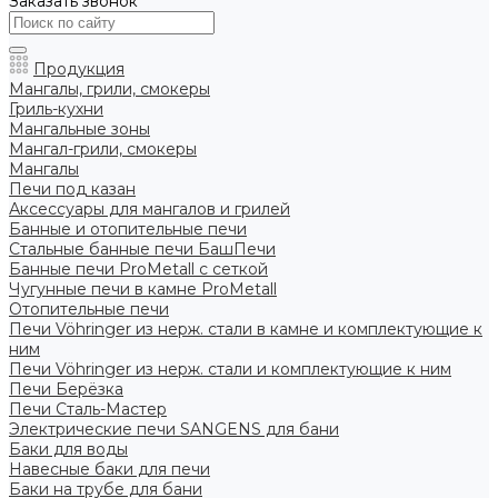
Заказать звонок
Продукция
Мангалы, грили, смокеры
Гриль-кухни
Мангальные зоны
Мангал-грили, смокеры
Мангалы
Печи под казан
Аксессуары для мангалов и грилей
Банные и отопительные печи
Стальные банные печи БашПечи
Банные печи ProMetall с сеткой
Чугунные печи в камне ProMetall
Отопительные печи
Печи Vöhringer из нерж. стали в камне и комплектующие к
ним
Печи Vöhringer из нерж. стали и комплектующие к ним
Печи Берёзка
Печи Сталь-Мастер
Электрические печи SANGENS для бани
Баки для воды
Навесные баки для печи
Баки на трубе для бани