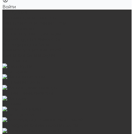
Войти
Продукция
Мангалы, грили, смокеры
Банные и отопительные печи
Баки для воды
Одноконтурные дымоходы
Двухконтурные дымоходы
Аксессуары для бани
Комплектующие для печей
Камни для бани и сауны
Материалы
Гриль-кухни
Мангальные зоны
Мангал-грили, смокеры
Мангалы
Печи под казан
Аксессуары для мангалов и грилей