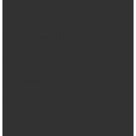
Электрические печи SANGENS для бани
Баки для воды
Навесные баки для печи
Баки на трубе для бани
Баки-теплообменники для бани
Запорная арматура, трубы
Одноконтурные дымоходы
Оцинкованная сталь Briz
Сталь AISI 430
Сталь AISI 304 (Austenite)
Сталь AISI 316
Дымоходы из черного металла
Интерьерные дымоходы Arctic (белый)
Интерьерные дымоходы BlackSide (черный)
Овальные дымоходы
Двухконтурные дымоходы
Интерьерные дымоходы BlackSide (черный)
Сталь AISI 304 (Austenite)
Сталь AISI 316
Сталь AISI 430
Аксессуары для бани
Комплектующие для печей
Дверцы со стеклом
Дверцы глухие
Плиты