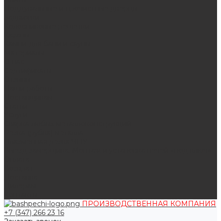
Поддувальные и прочистные дверцы
Задвижки
Колосниковые решетки
Казаны
Камни для бани и сауны
Материалы
О нас
Сертификаты
Отзывы
Наши работы
Поставщикам
Статьи
Услуги
Сварка любых металлоконструкций
Резка (рубка) металла
Плазменная резка ЧПУ
Выезд замерщика. Монтаж и установка печей «под ключ»
Оплата
Возврат
Доставка
Дилерам
Контакты
ПРОИЗВОДСТВЕННАЯ КОМПАНИЯ
+7 (347) 266 23 16