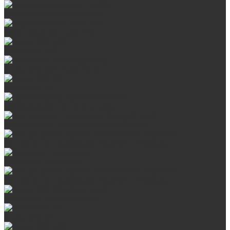
Запорная арматура, трубы
Оцинкованная сталь Briz
Сталь AISI 430
Сталь AISI 304 (Austenite)
Сталь AISI 316
Дымоходы из черного металла
Интерьерные дымоходы Arctic (белый)
Интерьерные дымоходы BlackSide (черный)
Овальные дымоходы
Интерьерные дымоходы BlackSide (черный)
Сталь AISI 304 (Austenite)
Сталь AISI 316