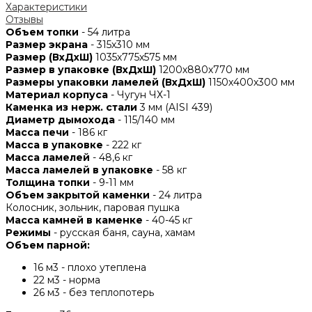
Характеристики
Отзывы
Объем топки
- 54 литра
Размер экрана
- 315х310 мм
Размер (ВхДхШ)
1035х775х575 мм
Размер в упаковке (ВхДхШ)
1200х880х770 мм
Размеры упаковки ламелей (ВхДхШ)
1150х400х300 мм
Материал корпуса
- Чугун ЧХ-1
Каменка из нерж. стали
3 мм (AISI 439)
Диаметр дымохода
- 115/140 мм
Масса печи
- 186 кг
Масса в упаковке
- 222 кг
Масса ламелей
- 48,6 кг
Масса ламелей в упаковке
- 58 кг
Толщина топки
- 9-11 мм
Объем закрытой каменки
- 24 литра
Колосник, зольник, паровая пушка
Масса камней в каменке
- 40-45 кг
Режимы
- русская баня, сауна, хамам
Объем парной:
16 м3 - плохо утеплена
22 м3 - норма
26 м3 - без теплопотерь