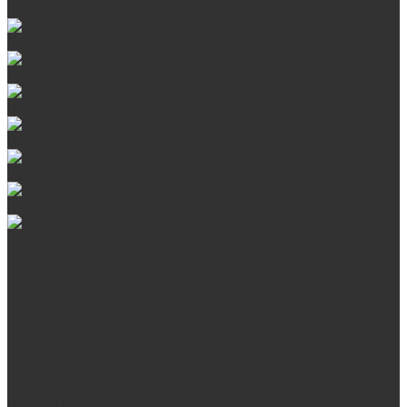
Сталь AISI 430
Дверцы со стеклом
Дверцы глухие
Плиты
Поддувальные и прочистные дверцы
Задвижки
Колосниковые решетки
Казаны
О нас
Сертификаты
Отзывы
Наши работы
Поставщикам
Статьи
Услуги
Сварка любых металлоконструкций
Резка (рубка) металла
Плазменная резка ЧПУ