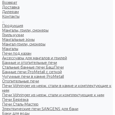
Возврат
Доставка
Дилерам
Контакты
...
Продукция
Мангалы, грили, смокеры
Гриль-кухни
Мангальные зоны
Мангал-грили, смокеры
Мангалы
Печи под казан
Аксессуары для мангалов и грилей
Банные и отопительные печи
Стальные банные печи БашПечи
Банные печи ProMetall с сеткой
Чугунные печи в камне ProMetall
Отопительные печи
Печи Vöhringer из нерж. стали в камне и комплектующие к
ним
Печи Vöhringer из нерж. стали и комплектующие к ним
Печи Берёзка
Печи Сталь-Мастер
Электрические печи SANGENS для бани
Баки для воды