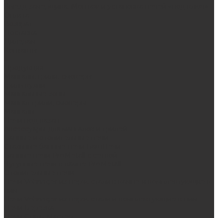
Выезд замерщика. Монтаж и установка печей «под ключ»
Оплата
Возврат
Доставка
Дилерам
Контакты
...
Продукция
Мангалы, грили, смокеры
Гриль-кухни
Мангальные зоны
Мангал-грили, смокеры
Мангалы
Печи под казан
Аксессуары для мангалов и грилей
Банные и отопительные печи
Стальные банные печи БашПечи
Банные печи ProMetall с сеткой
Чугунные печи в камне ProMetall
Отопительные печи
Печи Vöhringer из нерж. стали в камне и комплектующие к
ним
Печи Vöhringer из нерж. стали и комплектующие к ним
Печи Берёзка
Печи Сталь-Мастер