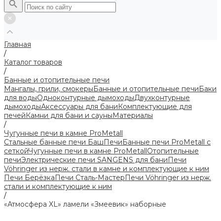
Главная
/
Каталог товаров
/
Банные и отопительные печи
Мангалы, грили, смокеры
Банные и отопительные печи
Баки
для воды
Одноконтурные дымоходы
Двухконтурные
дымоходы
Аксессуары для бани
Комплектующие для
печей
Камни для бани и сауны
Материалы
/
Чугунные печи в камне ProMetall
Стальные банные печи БашПечи
Банные печи ProMetall с
сеткой
Чугунные печи в камне ProMetall
Отопительные
печи
Электрические печи SANGENS для бани
Печи
Vöhringer из нерж. стали в камне и комплектующие к ним
Печи Берёзка
Печи Сталь-Мастер
Печи Vöhringer из нерж.
стали и комплектующие к ним
/
«Атмосфера XL» ламели «Змеевик» наборные