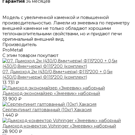
Гарантия
36 месяцев
Модель с увеличенной каменкой и повышенной
производительностью. Ламели из змеевика по периметру
внешней каменки не только обладают хорошими
теплонакопительными свойствами, но и придают печи
оригинальный внешний вид.
Производитель
ProMetall
С этим товаром покупают
07. Дымоход 2м (430/0,8мм+нерж) Ф115*200 + 0,5м
(430/0,8мм+нерж) Ф115*200 (комплект)
13 731 ₽
Дымоход-экономайзер «Змеевик» наборный
33 900 ₽
Серпентинит галтованный (10кг) Хакасия
1 440 ₽
Дымоход-конвектор Vohringer «Змеевик» наборный
28 900 ₽