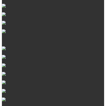
Стальные банные печи БашПечи
Банные печи ProMetall с сеткой
Чугунные печи в камне ProMetall
Отопительные печи
Печи Vöhringer из нерж. стали в камне и комплектующие к
ним
Печи Vöhringer из нерж. стали и комплектующие к ним
Печи Берёзка
Печи Сталь-Мастер
Электрические печи SANGENS для бани
Навесные баки для печи
Баки на трубе для бани
Баки-теплообменники для бани