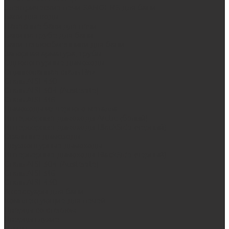
Электрические печи SANGENS для бани
Баки для воды
Навесные баки для печи
Баки на трубе для бани
Баки-теплообменники для бани
Запорная арматура, трубы
Одноконтурные дымоходы
Оцинкованная сталь Briz
Сталь AISI 430
Сталь AISI 304 (Austenite)
Сталь AISI 316
Дымоходы из черного металла
Интерьерные дымоходы Arctic (белый)
Интерьерные дымоходы BlackSide (черный)
Овальные дымоходы
Двухконтурные дымоходы
Интерьерные дымоходы BlackSide (черный)
Сталь AISI 304 (Austenite)
Сталь AISI 316
Сталь AISI 430
Аксессуары для бани
Комплектующие для печей
Дверцы со стеклом
Дверцы глухие
Плиты