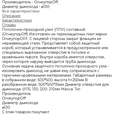
Производитель -
ОгнеупорOff;
Диаметр дымохода -
⌀130;
Все характеристики
Описание
Характеристики
Отзывы
Потолочно-проходной узел (ППУ) составной
(ОгнеупорOff) Изготовлен из термозащитных плит марки
ОгнеупорOFF. С лицевой стороны закрыт фланцем из
нержавеющей стали. Представляет собой защитный
короб, который устанавливается в предусмотренное или
специально вырезанное отверстие в потолке и
кровельном пироге. Внутри короба имеется отверстие,
через которое наружу выводится труба дымохода.
Основная задача защитного потолочно-проходного узла -
изолировать дымоход, не давая ему соприкасаться с
горючими кровельными материалами. Габаритные размеры
в собранном виде: 500*500, высота h=250мм В
разобранном виде: 500*500*35мм Диаметр отверстия для
дымохода: ∅115; 130; 200; 210мм Масса: 7кг
Производитель
ОгнеупорOff
Диаметр дымохода
⌀130
С этим товаром покупают