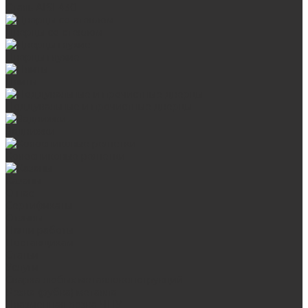
Сталь AISI 430
Дверцы со стеклом
Дверцы глухие
Плиты
Поддувальные и прочистные дверцы
Задвижки
Колосниковые решетки
Казаны
О нас
Сертификаты
Отзывы
Наши работы
Поставщикам
Статьи
Услуги
Сварка любых металлоконструкций
Резка (рубка) металла
Плазменная резка ЧПУ