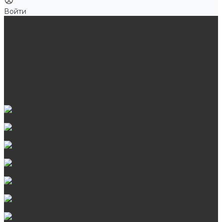
Войти
Продукция
Мангалы, грили, смокеры
Банные и отопительные печи
Баки для воды
Одноконтурные дымоходы
Двухконтурные дымоходы
Аксессуары для бани
Комплектующие для печей
Камни для бани и сауны
Материалы
Гриль-кухни
Мангальные зоны
Мангал-грили, смокеры
Мангалы
Печи под казан
Аксессуары для мангалов и грилей