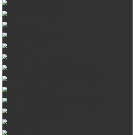
Запорная арматура, трубы
Оцинкованная сталь Briz
Сталь AISI 430
Сталь AISI 304 (Austenite)
Сталь AISI 316
Дымоходы из черного металла
Интерьерные дымоходы Arctic (белый)
Интерьерные дымоходы BlackSide (черный)
Овальные дымоходы
Интерьерные дымоходы BlackSide (черный)
Сталь AISI 304 (Austenite)
Сталь AISI 316