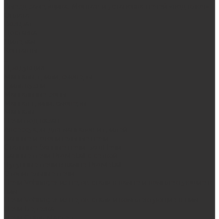
Выезд замерщика. Монтаж и установка печей «под ключ»
Оплата
Возврат
Доставка
Дилерам
Контакты
...
Продукция
Мангалы, грили, смокеры
Гриль-кухни
Мангальные зоны
Мангал-грили, смокеры
Мангалы
Печи под казан
Аксессуары для мангалов и грилей
Банные и отопительные печи
Стальные банные печи БашПечи
Банные печи ProMetall с сеткой
Чугунные печи в камне ProMetall
Отопительные печи
Печи Vöhringer из нерж. стали в камне и комплектующие к
ним
Печи Vöhringer из нерж. стали и комплектующие к ним
Печи Берёзка
Печи Сталь-Мастер