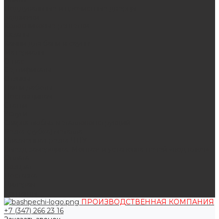
Поддувальные и прочистные дверцы
Задвижки
Колосниковые решетки
Казаны
Камни для бани и сауны
Материалы
О нас
Сертификаты
Отзывы
Наши работы
Поставщикам
Статьи
Услуги
Сварка любых металлоконструкций
Резка (рубка) металла
Плазменная резка ЧПУ
Выезд замерщика. Монтаж и установка печей «под ключ»
Оплата
Возврат
Доставка
Дилерам
Контакты
ПРОИЗВОДСТВЕННАЯ КОМПАНИЯ
+7 (347) 266 23 16