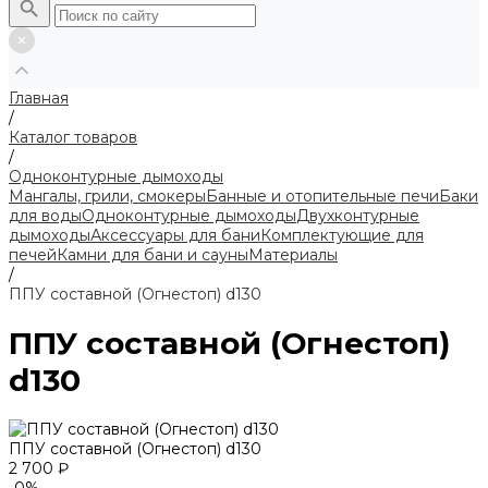
Главная
/
Каталог товаров
/
Одноконтурные дымоходы
Мангалы, грили, смокеры
Банные и отопительные печи
Баки
для воды
Одноконтурные дымоходы
Двухконтурные
дымоходы
Аксессуары для бани
Комплектующие для
печей
Камни для бани и сауны
Материалы
/
ППУ составной (Огнестоп) d130
ППУ составной (Огнестоп)
d130
ППУ составной (Огнестоп) d130
2 700 ₽
-0%