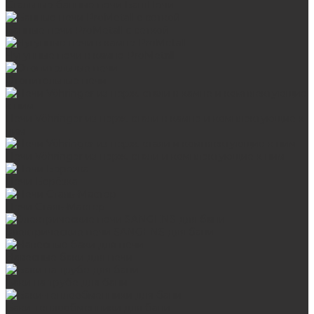
Стальные банные печи БашПечи
Банные печи ProMetall с сеткой
Чугунные печи в камне ProMetall
Отопительные печи
Печи Vöhringer из нерж. стали в камне и комплектующие к
ним
Печи Vöhringer из нерж. стали и комплектующие к ним
Печи Берёзка
Печи Сталь-Мастер
Электрические печи SANGENS для бани
Навесные баки для печи
Баки на трубе для бани
Баки-теплообменники для бани