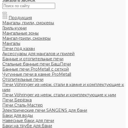
Заказать звонок
Продукция
Мангалы, грили, смокеры
Гриль-кухни
Мангальные зоны
Мангал-грили, смокеры
Мангалы
Печи под казан
Аксессуары для мангалов и грилей
Банные и отопительные печи
Стальные банные печи БашПечи
Банные печи ProMetall с сеткой
Чугунные печи в камне ProMetall
Отопительные печи
Печи Vöhringer из нерж. стали в камне и комплектующие к
ним
Печи Vöhringer из нерж. стали и комплектующие к ним
Печи Берёзка
Печи Сталь-Мастер
Электрические печи SANGENS для бани
Баки для воды
Навесные баки для печи
Баки на трубе для бани