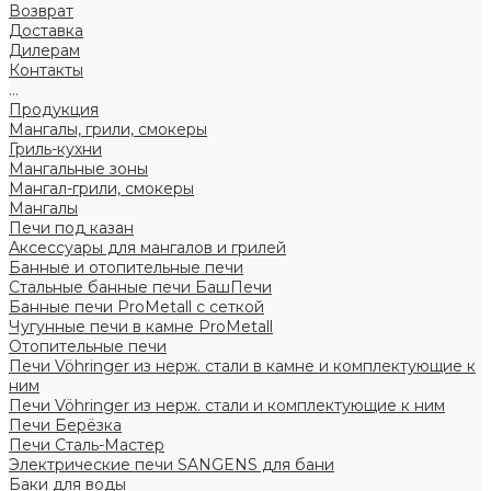
Возврат
Доставка
Дилерам
Контакты
...
Продукция
Мангалы, грили, смокеры
Гриль-кухни
Мангальные зоны
Мангал-грили, смокеры
Мангалы
Печи под казан
Аксессуары для мангалов и грилей
Банные и отопительные печи
Стальные банные печи БашПечи
Банные печи ProMetall с сеткой
Чугунные печи в камне ProMetall
Отопительные печи
Печи Vöhringer из нерж. стали в камне и комплектующие к
ним
Печи Vöhringer из нерж. стали и комплектующие к ним
Печи Берёзка
Печи Сталь-Мастер
Электрические печи SANGENS для бани
Баки для воды