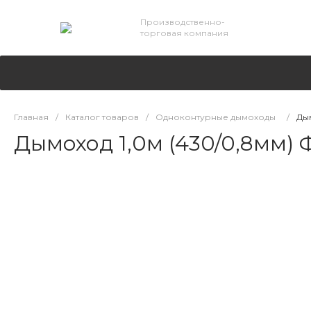
Производственно-
торговая компания
Главная
/
Каталог товаров
/
Одноконтурные дымоходы
/
Дым
Дымоход 1,0м (430/0,8мм) 