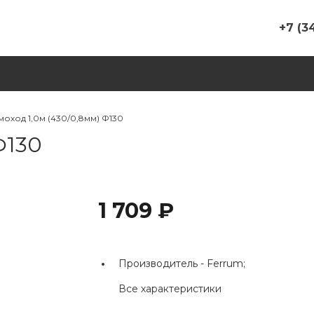
+7 (3
+7 (347) 
г. Уфа, у
корп. 13
Пн-Пт 09
Сб 10-00 
оход 1,0м (430/0,8мм) Ф130
Вс Выхо
Ф130
bashpech
+7 (937)
г. Уфа, у
326/1, ТС
1 709 ₽
пав. №8,
банька"
Пн-Пт 09
Сб 09-00
Производитель -
Ferrum;
Вс Выхо
rinatgali
Все характеристики