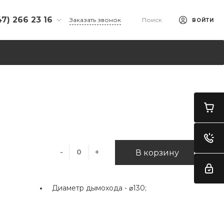
47) 266 23 16
Заказать звонок
Поиск
ВОЙТИ
266 23 16
л. Ульяновых, 65,
-00 - 18-00
- 15-00
дной
i@yandex.ru
 33 74 944
л. Ахметова, д.
К "Заречный",
-
+
В корзину
 "Добрая
-00 - 18-00
 - 16-00
Диаметр дымохода -
⌀130;
дной
n@mail.ru