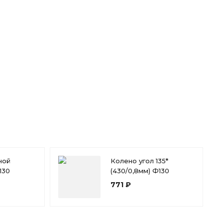
ной
Колено угол 135*
130
(430/0,8мм) Ф130
771 ₽