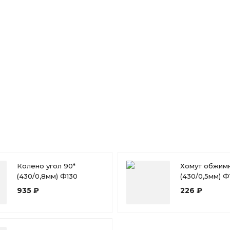
Колено угол 90*
Хомут обжим
(430/0,8мм) Ф130
(430/0,5мм) Ф
935 ₽
226 ₽