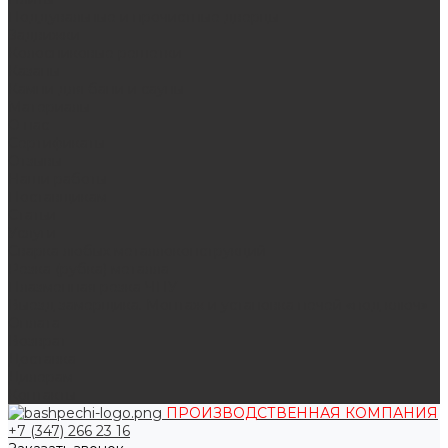
Поддувальные и прочистные дверцы
Задвижки
Колосниковые решетки
Казаны
Камни для бани и сауны
Материалы
О нас
Сертификаты
Отзывы
Наши работы
Поставщикам
Статьи
Услуги
Сварка любых металлоконструкций
Резка (рубка) металла
Плазменная резка ЧПУ
Выезд замерщика. Монтаж и установка печей «под ключ»
Оплата
Возврат
Доставка
Дилерам
Контакты
ПРОИЗВОДСТВЕННАЯ КОМПАНИЯ
+7 (347) 266 23 16