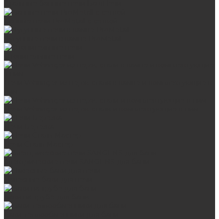
Стальные банные печи БашПечи
Банные печи ProMetall с сеткой
Чугунные печи в камне ProMetall
Отопительные печи
Печи Vöhringer из нерж. стали в камне и комплектующие к
ним
Печи Vöhringer из нерж. стали и комплектующие к ним
Печи Берёзка
Печи Сталь-Мастер
Электрические печи SANGENS для бани
Навесные баки для печи
Баки на трубе для бани
Баки-теплообменники для бани