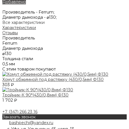
Добавлено
Производитель -
Ferrum;
Диаметр дымохода -
⌀130;
Все характеристики
Характеристики
Отзывы
Производитель
Ferrum
Диаметр дымохода
⌀130
Толщина стали
0,5 мм
С этим товаром покупают
Хомут обжимной под растяжку (430/0,5мм) Ф130
303 ₽
Тройник-К 90*(430/0,8мм) Ф130
1 702 ₽
+7 (347) 266 23 16
Заказать звонок
bashpechi@yandex.ru
г. Уфа, ул. Ульяновых, 65, корп. 13