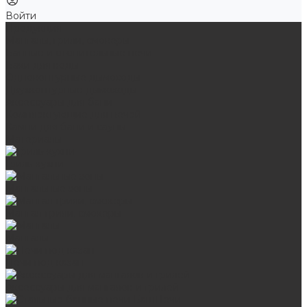
Войти
Продукция
Мангалы, грили, смокеры
Банные и отопительные печи
Баки для воды
Одноконтурные дымоходы
Двухконтурные дымоходы
Аксессуары для бани
Комплектующие для печей
Камни для бани и сауны
Материалы
Гриль-кухни
Мангальные зоны
Мангал-грили, смокеры
Мангалы
Печи под казан
Аксессуары для мангалов и грилей