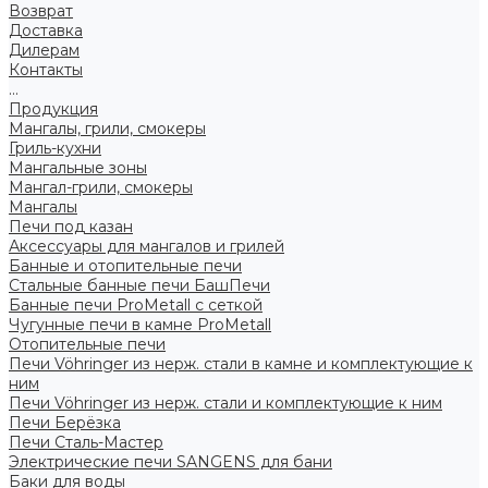
Возврат
Доставка
Дилерам
Контакты
...
Продукция
Мангалы, грили, смокеры
Гриль-кухни
Мангальные зоны
Мангал-грили, смокеры
Мангалы
Печи под казан
Аксессуары для мангалов и грилей
Банные и отопительные печи
Стальные банные печи БашПечи
Банные печи ProMetall с сеткой
Чугунные печи в камне ProMetall
Отопительные печи
Печи Vöhringer из нерж. стали в камне и комплектующие к
ним
Печи Vöhringer из нерж. стали и комплектующие к ним
Печи Берёзка
Печи Сталь-Мастер
Электрические печи SANGENS для бани
Баки для воды