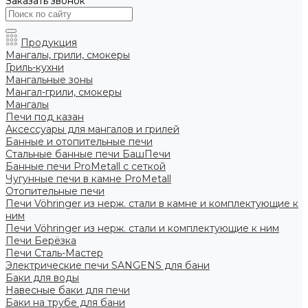
Заказать звонок
Продукция
Мангалы, грили, смокеры
Гриль-кухни
Мангальные зоны
Мангал-грили, смокеры
Мангалы
Печи под казан
Аксессуары для мангалов и грилей
Банные и отопительные печи
Стальные банные печи БашПечи
Банные печи ProMetall с сеткой
Чугунные печи в камне ProMetall
Отопительные печи
Печи Vöhringer из нерж. стали в камне и комплектующие к
ним
Печи Vöhringer из нерж. стали и комплектующие к ним
Печи Берёзка
Печи Сталь-Мастер
Электрические печи SANGENS для бани
Баки для воды
Навесные баки для печи
Баки на трубе для бани