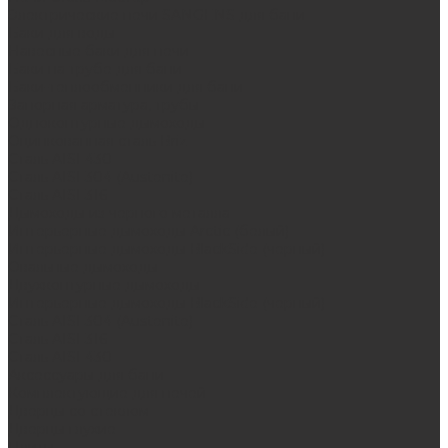
Электрические печи SANGENS для бани
Баки для воды
Навесные баки для печи
Баки на трубе для бани
Баки-теплообменники для бани
Запорная арматура, трубы
Одноконтурные дымоходы
Оцинкованная сталь Briz
Сталь AISI 430
Сталь AISI 304 (Austenite)
Сталь AISI 316
Дымоходы из черного металла
Интерьерные дымоходы Arctic (белый)
Интерьерные дымоходы BlackSide (черный)
Овальные дымоходы
Двухконтурные дымоходы
Интерьерные дымоходы BlackSide (черный)
Сталь AISI 304 (Austenite)
Сталь AISI 316
Сталь AISI 430
Аксессуары для бани
Комплектующие для печей
Дверцы со стеклом
Дверцы глухие
Плиты