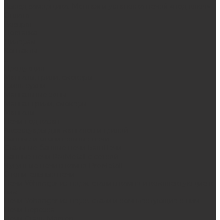
Выезд замерщика. Монтаж и установка печей «под ключ»
Оплата
Возврат
Доставка
Дилерам
Контакты
...
Продукция
Мангалы, грили, смокеры
Гриль-кухни
Мангальные зоны
Мангал-грили, смокеры
Мангалы
Печи под казан
Аксессуары для мангалов и грилей
Банные и отопительные печи
Стальные банные печи БашПечи
Банные печи ProMetall с сеткой
Чугунные печи в камне ProMetall
Отопительные печи
Печи Vöhringer из нерж. стали в камне и комплектующие к
ним
Печи Vöhringer из нерж. стали и комплектующие к ним
Печи Берёзка
Печи Сталь-Мастер