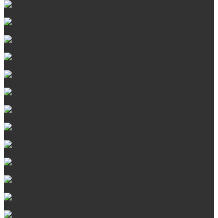
Запорная арматура, трубы
Оцинкованная сталь Briz
Сталь AISI 430
Сталь AISI 304 (Austenite)
Сталь AISI 316
Дымоходы из черного металла
Интерьерные дымоходы Arctic (белый)
Интерьерные дымоходы BlackSide (черный)
Овальные дымоходы
Интерьерные дымоходы BlackSide (черный)
Сталь AISI 304 (Austenite)
Сталь AISI 316