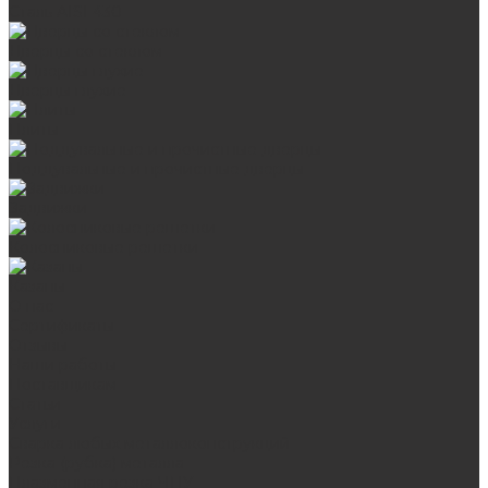
Сталь AISI 430
Дверцы со стеклом
Дверцы глухие
Плиты
Поддувальные и прочистные дверцы
Задвижки
Колосниковые решетки
Казаны
О нас
Сертификаты
Отзывы
Наши работы
Поставщикам
Статьи
Услуги
Сварка любых металлоконструкций
Резка (рубка) металла
Плазменная резка ЧПУ