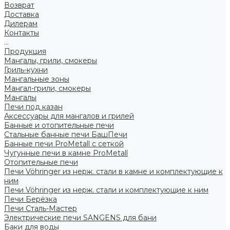
Возврат
Доставка
Дилерам
Контакты
...
Продукция
Мангалы, грили, смокеры
Гриль-кухни
Мангальные зоны
Мангал-грили, смокеры
Мангалы
Печи под казан
Аксессуары для мангалов и грилей
Банные и отопительные печи
Стальные банные печи БашПечи
Банные печи ProMetall с сеткой
Чугунные печи в камне ProMetall
Отопительные печи
Печи Vöhringer из нерж. стали в камне и комплектующие к
ним
Печи Vöhringer из нерж. стали и комплектующие к ним
Печи Берёзка
Печи Сталь-Мастер
Электрические печи SANGENS для бани
Баки для воды