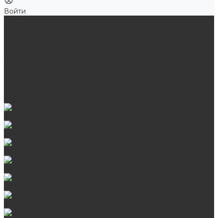
Войти
Продукция
Мангалы, грили, смокеры
Банные и отопительные печи
Баки для воды
Одноконтурные дымоходы
Двухконтурные дымоходы
Аксессуары для бани
Комплектующие для печей
Камни для бани и сауны
Материалы
Гриль-кухни
Мангальные зоны
Мангал-грили, смокеры
Мангалы
Печи под казан
Аксессуары для мангалов и грилей