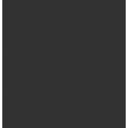
Электрические печи SANGENS для бани
Баки для воды
Навесные баки для печи
Баки на трубе для бани
Баки-теплообменники для бани
Запорная арматура, трубы
Одноконтурные дымоходы
Оцинкованная сталь Briz
Сталь AISI 430
Сталь AISI 304 (Austenite)
Сталь AISI 316
Дымоходы из черного металла
Интерьерные дымоходы Arctic (белый)
Интерьерные дымоходы BlackSide (черный)
Овальные дымоходы
Двухконтурные дымоходы
Интерьерные дымоходы BlackSide (черный)
Сталь AISI 304 (Austenite)
Сталь AISI 316
Сталь AISI 430
Аксессуары для бани
Комплектующие для печей
Дверцы со стеклом
Дверцы глухие
Плиты