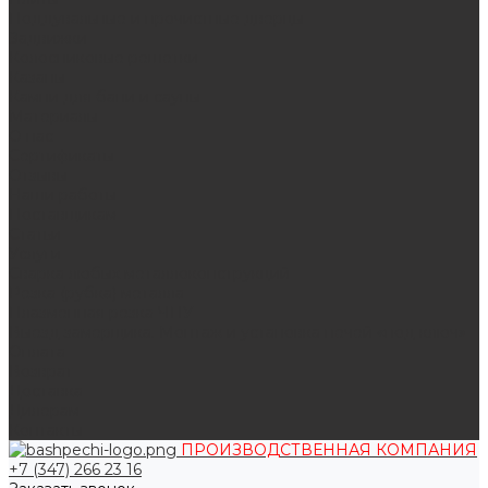
Поддувальные и прочистные дверцы
Задвижки
Колосниковые решетки
Казаны
Камни для бани и сауны
Материалы
О нас
Сертификаты
Отзывы
Наши работы
Поставщикам
Статьи
Услуги
Сварка любых металлоконструкций
Резка (рубка) металла
Плазменная резка ЧПУ
Выезд замерщика. Монтаж и установка печей «под ключ»
Оплата
Возврат
Доставка
Дилерам
Контакты
ПРОИЗВОДСТВЕННАЯ КОМПАНИЯ
+7 (347) 266 23 16