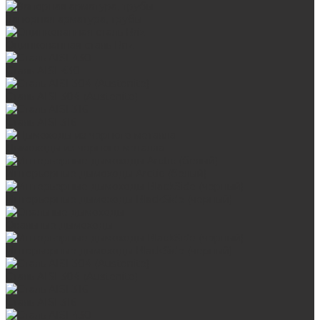
Запорная арматура, трубы
Оцинкованная сталь Briz
Сталь AISI 430
Сталь AISI 304 (Austenite)
Сталь AISI 316
Дымоходы из черного металла
Интерьерные дымоходы Arctic (белый)
Интерьерные дымоходы BlackSide (черный)
Овальные дымоходы
Интерьерные дымоходы BlackSide (черный)
Сталь AISI 304 (Austenite)
Сталь AISI 316