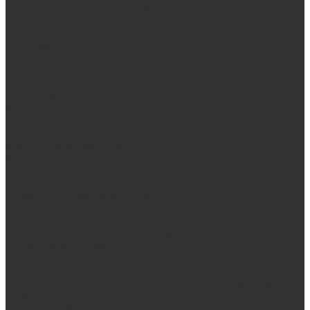
Выезд замерщика. Монтаж и установка печей «под ключ»
Оплата
Возврат
Доставка
Дилерам
Контакты
...
Продукция
Мангалы, грили, смокеры
Гриль-кухни
Мангальные зоны
Мангал-грили, смокеры
Мангалы
Печи под казан
Аксессуары для мангалов и грилей
Банные и отопительные печи
Стальные банные печи БашПечи
Банные печи ProMetall с сеткой
Чугунные печи в камне ProMetall
Отопительные печи
Печи Vöhringer из нерж. стали в камне и комплектующие к
ним
Печи Vöhringer из нерж. стали и комплектующие к ним
Печи Берёзка
Печи Сталь-Мастер