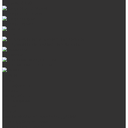
Сталь AISI 430
Дверцы со стеклом
Дверцы глухие
Плиты
Поддувальные и прочистные дверцы
Задвижки
Колосниковые решетки
Казаны
О нас
Сертификаты
Отзывы
Наши работы
Поставщикам
Статьи
Услуги
Сварка любых металлоконструкций
Резка (рубка) металла
Плазменная резка ЧПУ