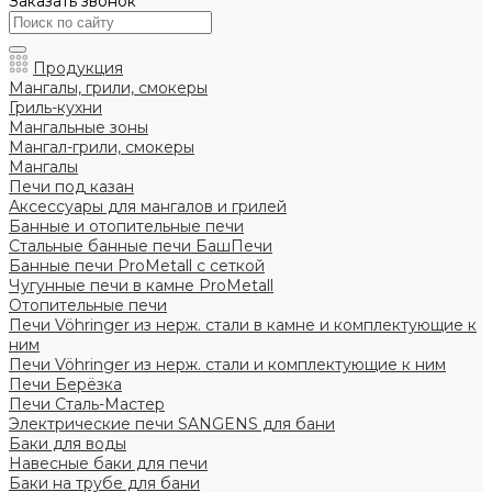
Заказать звонок
Продукция
Мангалы, грили, смокеры
Гриль-кухни
Мангальные зоны
Мангал-грили, смокеры
Мангалы
Печи под казан
Аксессуары для мангалов и грилей
Банные и отопительные печи
Стальные банные печи БашПечи
Банные печи ProMetall с сеткой
Чугунные печи в камне ProMetall
Отопительные печи
Печи Vöhringer из нерж. стали в камне и комплектующие к
ним
Печи Vöhringer из нерж. стали и комплектующие к ним
Печи Берёзка
Печи Сталь-Мастер
Электрические печи SANGENS для бани
Баки для воды
Навесные баки для печи
Баки на трубе для бани