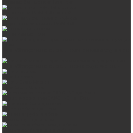
Стальные банные печи БашПечи
Банные печи ProMetall с сеткой
Чугунные печи в камне ProMetall
Отопительные печи
Печи Vöhringer из нерж. стали в камне и комплектующие к
ним
Печи Vöhringer из нерж. стали и комплектующие к ним
Печи Берёзка
Печи Сталь-Мастер
Электрические печи SANGENS для бани
Навесные баки для печи
Баки на трубе для бани
Баки-теплообменники для бани