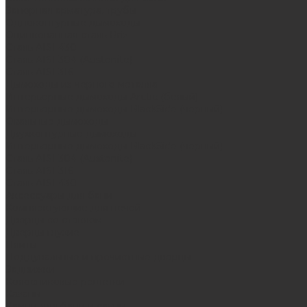
Запорная арматура, трубы
Одноконтурные дымоходы
Оцинкованная сталь Briz
Сталь AISI 430
Сталь AISI 304 (Austenite)
Сталь AISI 316
Дымоходы из черного металла
Интерьерные дымоходы Arctic (белый)
Интерьерные дымоходы BlackSide (черный)
Овальные дымоходы
Двухконтурные дымоходы
Интерьерные дымоходы BlackSide (черный)
Сталь AISI 304 (Austenite)
Сталь AISI 316
Сталь AISI 430
Аксессуары для бани
Комплектующие для печей
Дверцы со стеклом
Дверцы глухие
Плиты
Поддувальные и прочистные дверцы
Задвижки
Колосниковые решетки
Казаны
Камни для бани и сауны