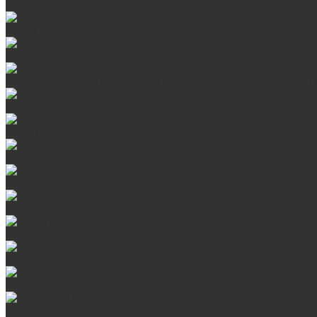
Банные печи ProMetall с сеткой
Чугунные печи в камне ProMetall
Отопительные печи
Печи Vöhringer из нерж. стали в камне и комплектующие к 
Печи Vöhringer из нерж. стали и комплектующие к ним
Печи Берёзка
Печи Сталь-Мастер
Электрические печи SANGENS для бани
Навесные баки для печи
Баки на трубе для бани
Баки-теплообменники для бани
Запорная арматура, трубы
Оцинкованная сталь Briz