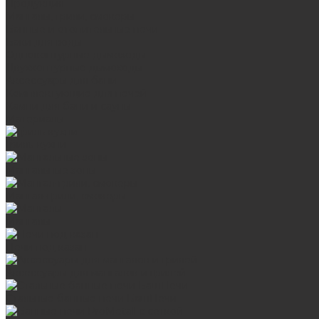
Продукция
Мангалы, грили, смокеры
Банные и отопительные печи
Баки для воды
Одноконтурные дымоходы
Двухконтурные дымоходы
Аксессуары для бани
Комплектующие для печей
Камни для бани и сауны
Материалы
Гриль-кухни
Мангальные зоны
Мангал-грили, смокеры
Мангалы
Печи под казан
Аксессуары для мангалов и грилей
Стальные банные печи БашПечи