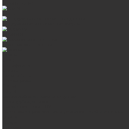
Дверцы глухие
Плиты
Поддувальные и прочистные дверцы
Задвижки
Колосниковые решетки
Казаны
О нас
Сертификаты
Отзывы
Наши работы
Поставщикам
Статьи
Услуги
Сварка любых металлоконструкций
Резка (рубка) металла
Плазменная резка ЧПУ
Выезд замерщика. Монтаж и установка печей «под ключ»
Оплата
Возврат
Доставка