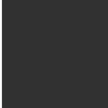
Дилерам
Контакты
...
Продукция
Мангалы, грили, смокеры
Гриль-кухни
Мангальные зоны
Мангал-грили, смокеры
Мангалы
Печи под казан
Аксессуары для мангалов и грилей
Банные и отопительные печи
Стальные банные печи БашПечи
Банные печи ProMetall с сеткой
Чугунные печи в камне ProMetall
Отопительные печи
Печи Vöhringer из нерж. стали в камне и комплектующие к 
Печи Vöhringer из нерж. стали и комплектующие к ним
Печи Берёзка
Печи Сталь-Мастер
Электрические печи SANGENS для бани
Баки для воды
Навесные баки для печи
Баки на трубе для бани
Баки-теплообменники для бани