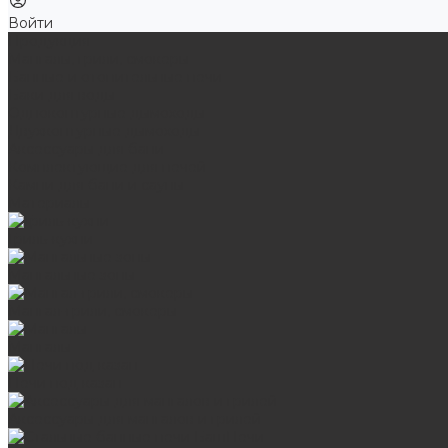
Войти
Продукция
Мангалы, грили, смокеры
Банные и отопительные печи
Баки для воды
Одноконтурные дымоходы
Двухконтурные дымоходы
Аксессуары для бани
Комплектующие для печей
Камни для бани и сауны
Материалы
Гриль-кухни
Мангальные зоны
Мангал-грили, смокеры
Мангалы
Печи под казан
Аксессуары для мангалов и грилей