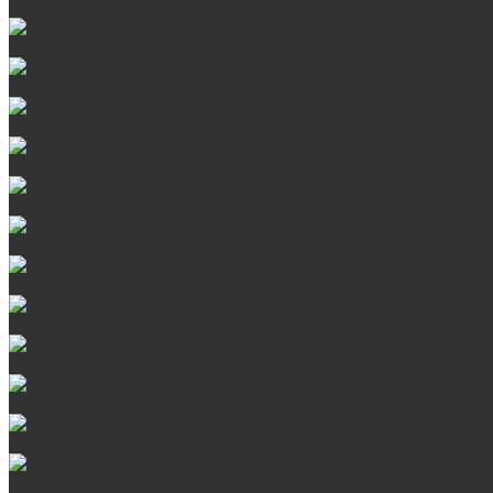
Стальные банные печи БашПечи
Банные печи ProMetall с сеткой
Чугунные печи в камне ProMetall
Отопительные печи
Печи Vöhringer из нерж. стали в камне и комплектующие к 
Печи Vöhringer из нерж. стали и комплектующие к ним
Печи Берёзка
Печи Сталь-Мастер
Электрические печи SANGENS для бани
Навесные баки для печи
Баки на трубе для бани
Баки-теплообменники для бани
Запорная арматура, трубы