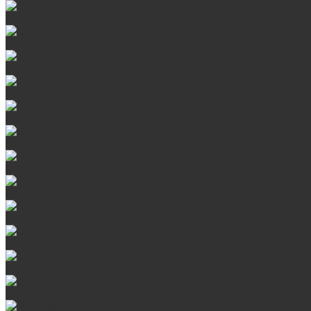
Оцинкованная сталь Briz
Сталь AISI 430
Сталь AISI 304 (Austenite)
Сталь AISI 316
Дымоходы из черного металла
Интерьерные дымоходы Arctic (белый)
Интерьерные дымоходы BlackSide (черный)
Овальные дымоходы
Интерьерные дымоходы BlackSide (черный)
Сталь AISI 304 (Austenite)
Сталь AISI 316
Сталь AISI 430