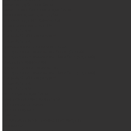
Баки на трубе для бани
Баки-теплообменники для бани
Запорная арматура, трубы
Одноконтурные дымоходы
Оцинкованная сталь Briz
Сталь AISI 430
Сталь AISI 304 (Austenite)
Сталь AISI 316
Дымоходы из черного металла
Интерьерные дымоходы Arctic (белый)
Интерьерные дымоходы BlackSide (черный)
Овальные дымоходы
Двухконтурные дымоходы
Интерьерные дымоходы BlackSide (черный)
Сталь AISI 304 (Austenite)
Сталь AISI 316
Сталь AISI 430
Аксессуары для бани
Комплектующие для печей
Дверцы со стеклом
Дверцы глухие
Плиты
Поддувальные и прочистные дверцы
Задвижки
Колосниковые решетки