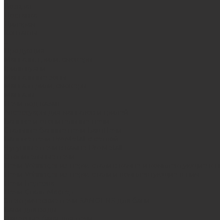
Возврат
Доставка
Дилерам
Контакты
...
Продукция
Мангалы, грили, смокеры
Гриль-кухни
Мангальные зоны
Мангал-грили, смокеры
Мангалы
Печи под казан
Аксессуары для мангалов и грилей
Банные и отопительные печи
Стальные банные печи БашПечи
Банные печи ProMetall с сеткой
Чугунные печи в камне ProMetall
Отопительные печи
Печи Vöhringer из нерж. стали в камне и комплектующие к 
Печи Vöhringer из нерж. стали и комплектующие к ним
Печи Берёзка
Печи Сталь-Мастер
Электрические печи SANGENS для бани
Баки для воды
Навесные баки для печи