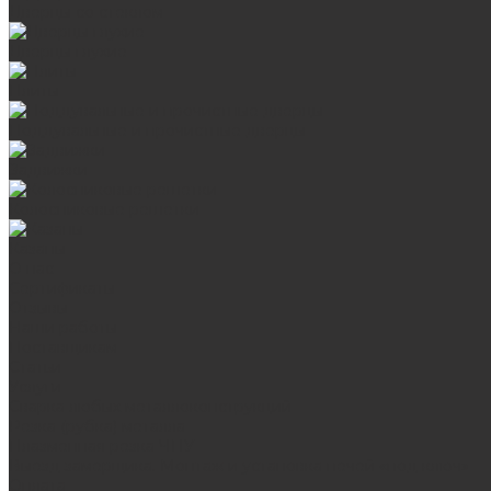
Дверцы со стеклом
Дверцы глухие
Плиты
Поддувальные и прочистные дверцы
Задвижки
Колосниковые решетки
Казаны
О нас
Сертификаты
Отзывы
Наши работы
Поставщикам
Статьи
Услуги
Сварка любых металлоконструкций
Резка (рубка) металла
Плазменная резка ЧПУ
Выезд замерщика. Монтаж и установка печей «под ключ»
Оплата