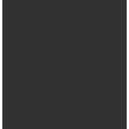
Резка (рубка) металла
Плазменная резка ЧПУ
Выезд замерщика. Монтаж и установка печей «под ключ»
Оплата
Возврат
Доставка
Дилерам
Контакты
...
Продукция
Мангалы, грили, смокеры
Гриль-кухни
Мангальные зоны
Мангал-грили, смокеры
Мангалы
Печи под казан
Аксессуары для мангалов и грилей
Банные и отопительные печи
Стальные банные печи БашПечи
Банные печи ProMetall с сеткой
Чугунные печи в камне ProMetall
Отопительные печи
Печи Vöhringer из нерж. стали в камне и комплектующие к
ним
Печи Vöhringer из нерж. стали и комплектующие к ним