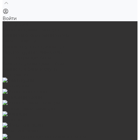
Войти
Продукция
Мангалы, грили, смокеры
Банные и отопительные печи
Баки для воды
Одноконтурные дымоходы
Двухконтурные дымоходы
Аксессуары для бани
Комплектующие для печей
Камни для бани и сауны
Материалы
Гриль-кухни
Мангальные зоны
Мангал-грили, смокеры
Мангалы
Печи под казан