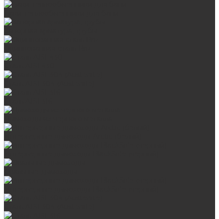
Баки-теплообменники для бани
Запорная арматура, трубы
Оцинкованная сталь Briz
Сталь AISI 430
Сталь AISI 304 (Austenite)
Сталь AISI 316
Дымоходы из черного металла
Интерьерные дымоходы Arctic (белый)
Интерьерные дымоходы BlackSide (черный)
Овальные дымоходы
Интерьерные дымоходы BlackSide (черный)
Сталь AISI 304 (Austenite)