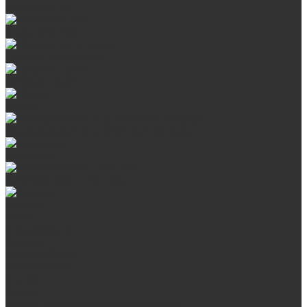
Сталь AISI 316
Сталь AISI 430
Дверцы со стеклом
Дверцы глухие
Плиты
Поддувальные и прочистные дверцы
Задвижки
Колосниковые решетки
Казаны
О нас
Сертификаты
Отзывы
Наши работы
Поставщикам
Статьи
Услуги
Сварка любых металлоконструкций