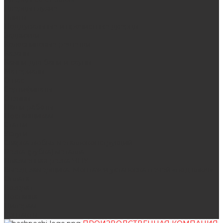
Дверцы глухие
Плиты
Поддувальные и прочистные дверцы
Задвижки
Колосниковые решетки
Казаны
Камни для бани и сауны
Материалы
О нас
Сертификаты
Отзывы
Наши работы
Поставщикам
Статьи
Услуги
Сварка любых металлоконструкций
Резка (рубка) металла
Плазменная резка ЧПУ
Выезд замерщика. Монтаж и установка печей «под ключ»
Оплата
Возврат
Доставка
Дилерам
Контакты