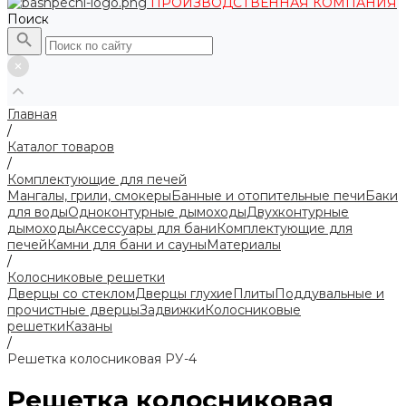
ПРОИЗВОДСТВЕННАЯ КОМПАНИЯ
Поиск
Главная
/
Каталог товаров
/
Комплектующие для печей
Мангалы, грили, смокеры
Банные и отопительные печи
Баки
для воды
Одноконтурные дымоходы
Двухконтурные
дымоходы
Аксессуары для бани
Комплектующие для
печей
Камни для бани и сауны
Материалы
/
Колосниковые решетки
Дверцы со стеклом
Дверцы глухие
Плиты
Поддувальные и
прочистные дверцы
Задвижки
Колосниковые
решетки
Казаны
/
Решетка колосниковая РУ-4
Решетка колосниковая