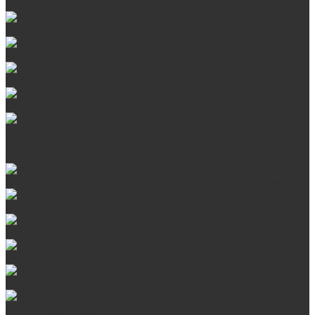
Аксессуары для мангалов и грилей
Стальные банные печи БашПечи
Банные печи ProMetall с сеткой
Чугунные печи в камне ProMetall
Отопительные печи
Печи Vöhringer из нерж. стали в камне и комплектующие к
ним
Печи Vöhringer из нерж. стали и комплектующие к ним
Печи Берёзка
Печи Сталь-Мастер
Электрические печи SANGENS для бани
Навесные баки для печи
Баки на трубе для бани