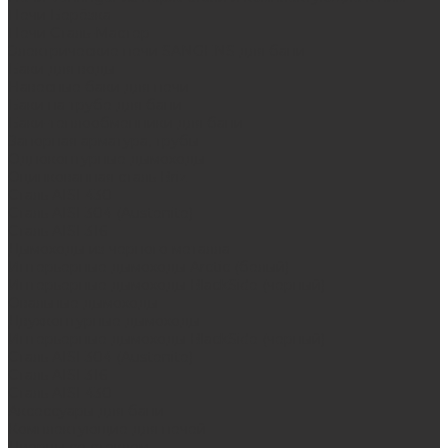
Печи Берёзка
Печи Сталь-Мастер
Электрические печи SANGENS для бани
Баки для воды
Навесные баки для печи
Баки на трубе для бани
Баки-теплообменники для бани
Запорная арматура, трубы
Одноконтурные дымоходы
Оцинкованная сталь Briz
Сталь AISI 430
Сталь AISI 304 (Austenite)
Сталь AISI 316
Дымоходы из черного металла
Интерьерные дымоходы Arctic (белый)
Интерьерные дымоходы BlackSide (черный)
Овальные дымоходы
Двухконтурные дымоходы
Интерьерные дымоходы BlackSide (черный)
Сталь AISI 304 (Austenite)
Сталь AISI 316
Сталь AISI 430
Аксессуары для бани
Комплектующие для печей
Дверцы со стеклом