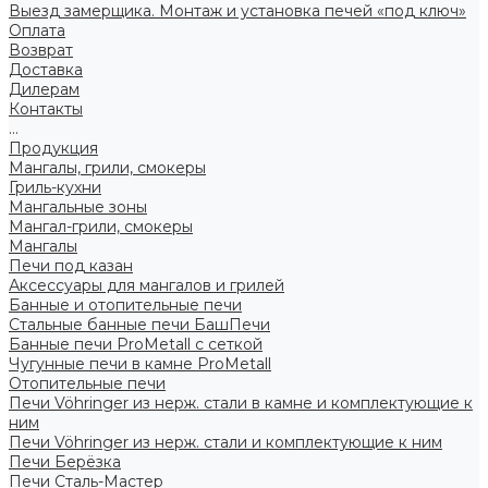
Выезд замерщика. Монтаж и установка печей «под ключ»
Оплата
Возврат
Доставка
Дилерам
Контакты
...
Продукция
Мангалы, грили, смокеры
Гриль-кухни
Мангальные зоны
Мангал-грили, смокеры
Мангалы
Печи под казан
Аксессуары для мангалов и грилей
Банные и отопительные печи
Стальные банные печи БашПечи
Банные печи ProMetall с сеткой
Чугунные печи в камне ProMetall
Отопительные печи
Печи Vöhringer из нерж. стали в камне и комплектующие к
ним
Печи Vöhringer из нерж. стали и комплектующие к ним
Печи Берёзка
Печи Сталь-Мастер