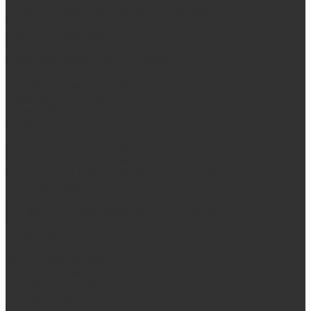
Электрические печи SANGENS для бани
Баки для воды
Навесные баки для печи
Баки на трубе для бани
Баки-теплообменники для бани
Запорная арматура, трубы
Одноконтурные дымоходы
Оцинкованная сталь Briz
Сталь AISI 430
Сталь AISI 304 (Austenite)
Сталь AISI 316
Дымоходы из черного металла
Интерьерные дымоходы Arctic (белый)
Интерьерные дымоходы BlackSide (черный)
Овальные дымоходы
Двухконтурные дымоходы
Интерьерные дымоходы BlackSide (черный)
Сталь AISI 304 (Austenite)
Сталь AISI 316
Сталь AISI 430
Аксессуары для бани
Комплектующие для печей
Дверцы со стеклом
Дверцы глухие
Плиты