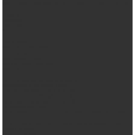
Выезд замерщика. Монтаж и установка печей «под ключ»
Оплата
Возврат
Доставка
Дилерам
Контакты
...
Продукция
Мангалы, грили, смокеры
Гриль-кухни
Мангальные зоны
Мангал-грили, смокеры
Мангалы
Печи под казан
Аксессуары для мангалов и грилей
Банные и отопительные печи
Стальные банные печи БашПечи
Банные печи ProMetall с сеткой
Чугунные печи в камне ProMetall
Отопительные печи
Печи Vöhringer из нерж. стали в камне и комплектующие к
ним
Печи Vöhringer из нерж. стали и комплектующие к ним
Печи Берёзка
Печи Сталь-Мастер