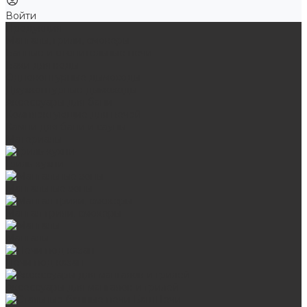
Войти
Продукция
Мангалы, грили, смокеры
Банные и отопительные печи
Баки для воды
Одноконтурные дымоходы
Двухконтурные дымоходы
Аксессуары для бани
Комплектующие для печей
Камни для бани и сауны
Материалы
Гриль-кухни
Мангальные зоны
Мангал-грили, смокеры
Мангалы
Печи под казан
Аксессуары для мангалов и грилей