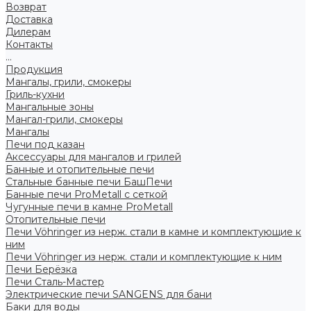
Возврат
Доставка
Дилерам
Контакты
...
Продукция
Мангалы, грили, смокеры
Гриль-кухни
Мангальные зоны
Мангал-грили, смокеры
Мангалы
Печи под казан
Аксессуары для мангалов и грилей
Банные и отопительные печи
Стальные банные печи БашПечи
Банные печи ProMetall с сеткой
Чугунные печи в камне ProMetall
Отопительные печи
Печи Vöhringer из нерж. стали в камне и комплектующие к
ним
Печи Vöhringer из нерж. стали и комплектующие к ним
Печи Берёзка
Печи Сталь-Мастер
Электрические печи SANGENS для бани
Баки для воды