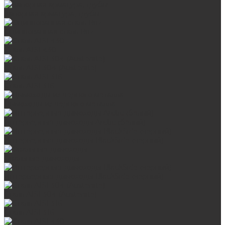
Запорная арматура, трубы
Оцинкованная сталь Briz
Сталь AISI 430
Сталь AISI 304 (Austenite)
Сталь AISI 316
Дымоходы из черного металла
Интерьерные дымоходы Arctic (белый)
Интерьерные дымоходы BlackSide (черный)
Овальные дымоходы
Интерьерные дымоходы BlackSide (черный)
Сталь AISI 304 (Austenite)
Сталь AISI 316