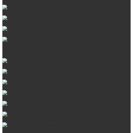
Стальные банные печи БашПечи
Банные печи ProMetall с сеткой
Чугунные печи в камне ProMetall
Отопительные печи
Печи Vöhringer из нерж. стали в камне и комплектующие к
ним
Печи Vöhringer из нерж. стали и комплектующие к ним
Печи Берёзка
Печи Сталь-Мастер
Электрические печи SANGENS для бани
Навесные баки для печи
Баки на трубе для бани
Баки-теплообменники для бани