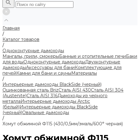
Главная
/
Каталог товаров
/
Одноконтурные дымоходы
Мангалы, грили, смокеры
Банные и отопительные печи
Баки
для воды
Одноконтурные дымоходы
Двухконтурные
дымоходы
Аксессуары для бани
Комплектующие для
печей
Камни для бани и сауны
Материалы
/
Интерьерные дымоходы BlackSide (черный)
Оцинкованная сталь Briz
Сталь AISI 430
Сталь AISI 304
(Austenite)
Сталь AISI 316
Дымоходы из черного
металла
Интерьерные дымоходы Arctic
(белый)
Интерьерные дымоходы BlackSide
(черный)
Овальные дымоходы
/
Хомут обжимной Ф115 (430/0,5мм/эмаль/600° черная)
Хомут обжимной Ф115