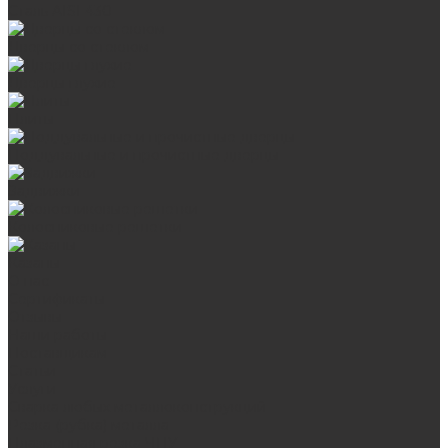
Сталь AISI 430
Дверцы со стеклом
Дверцы глухие
Плиты
Поддувальные и прочистные дверцы
Задвижки
Колосниковые решетки
Казаны
О нас
Сертификаты
Отзывы
Наши работы
Поставщикам
Статьи
Услуги
Сварка любых металлоконструкций
Резка (рубка) металла
Плазменная резка ЧПУ