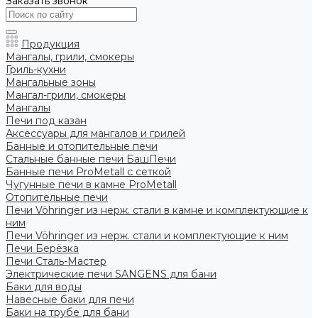
Заказать звонок
Продукция
Мангалы, грили, смокеры
Гриль-кухни
Мангальные зоны
Мангал-грили, смокеры
Мангалы
Печи под казан
Аксессуары для мангалов и грилей
Банные и отопительные печи
Стальные банные печи БашПечи
Банные печи ProMetall с сеткой
Чугунные печи в камне ProMetall
Отопительные печи
Печи Vöhringer из нерж. стали в камне и комплектующие к
ним
Печи Vöhringer из нерж. стали и комплектующие к ним
Печи Берёзка
Печи Сталь-Мастер
Электрические печи SANGENS для бани
Баки для воды
Навесные баки для печи
Баки на трубе для бани