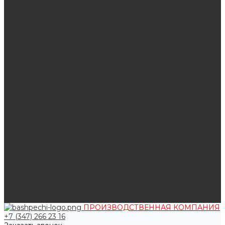
Поддувальные и прочистные дверцы
Задвижки
Колосниковые решетки
Казаны
Камни для бани и сауны
Материалы
О нас
Сертификаты
Отзывы
Наши работы
Поставщикам
Статьи
Услуги
Сварка любых металлоконструкций
Резка (рубка) металла
Плазменная резка ЧПУ
Выезд замерщика. Монтаж и установка печей «под ключ»
Оплата
Возврат
Доставка
Дилерам
Контакты
ПРОИЗВОДСТВЕННАЯ КОМПАНИЯ
+7 (347) 266 23 16