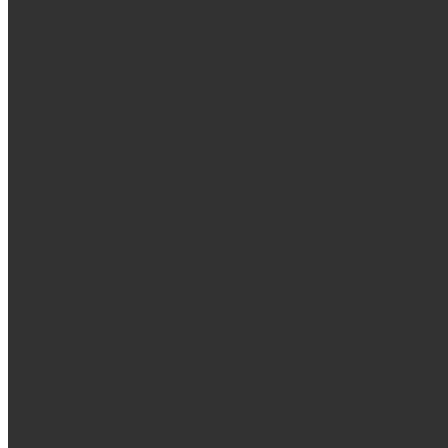
Запорная арматура, трубы
Одноконтурные дымоходы
Оцинкованная сталь Briz
Сталь AISI 430
Сталь AISI 304 (Austenite)
Сталь AISI 316
Дымоходы из черного металла
Интерьерные дымоходы Arctic (белый)
Интерьерные дымоходы BlackSide (черный)
Овальные дымоходы
Двухконтурные дымоходы
Интерьерные дымоходы BlackSide (черный)
Сталь AISI 304 (Austenite)
Сталь AISI 316
Сталь AISI 430
Аксессуары для бани
Комплектующие для печей
Дверцы со стеклом
Дверцы глухие
Плиты
Поддувальные и прочистные дверцы
Задвижки
Колосниковые решетки
Казаны
Камни для бани и сауны