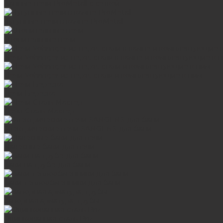
Банные печи ProMetall с сеткой
Чугунные печи в камне ProMetall
Отопительные печи
Печи Vöhringer из нерж. стали в камне и комплектующие к 
Печи Vöhringer из нерж. стали и комплектующие к ним
Печи Берёзка
Печи Сталь-Мастер
Электрические печи SANGENS для бани
Навесные баки для печи
Баки на трубе для бани
Баки-теплообменники для бани
Запорная арматура, трубы
Оцинкованная сталь Briz