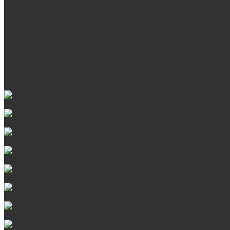
Продукция
Мангалы, грили, смокеры
Банные и отопительные печи
Баки для воды
Одноконтурные дымоходы
Двухконтурные дымоходы
Аксессуары для бани
Комплектующие для печей
Камни для бани и сауны
Материалы
Гриль-кухни
Мангальные зоны
Мангал-грили, смокеры
Мангалы
Печи под казан
Аксессуары для мангалов и грилей
Стальные банные печи БашПечи