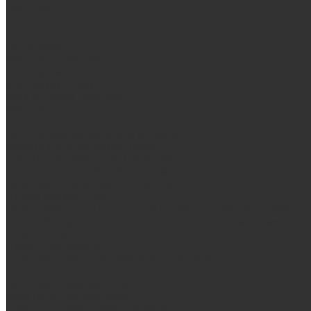
Дилерам
Контакты
...
Продукция
Мангалы, грили, смокеры
Гриль-кухни
Мангальные зоны
Мангал-грили, смокеры
Мангалы
Печи под казан
Аксессуары для мангалов и грилей
Банные и отопительные печи
Стальные банные печи БашПечи
Банные печи ProMetall с сеткой
Чугунные печи в камне ProMetall
Отопительные печи
Печи Vöhringer из нерж. стали в камне и комплектующие к 
Печи Vöhringer из нерж. стали и комплектующие к ним
Печи Берёзка
Печи Сталь-Мастер
Электрические печи SANGENS для бани
Баки для воды
Навесные баки для печи
Баки на трубе для бани
Баки-теплообменники для бани