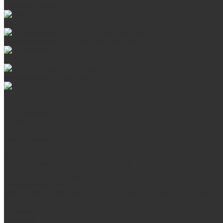
Дверцы глухие
Плиты
Поддувальные и прочистные дверцы
Задвижки
Колосниковые решетки
Казаны
О нас
Сертификаты
Отзывы
Наши работы
Поставщикам
Статьи
Услуги
Сварка любых металлоконструкций
Резка (рубка) металла
Плазменная резка ЧПУ
Выезд замерщика. Монтаж и установка печей «под ключ»
Оплата
Возврат
Доставка