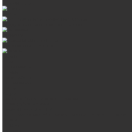
Дверцы глухие
Плиты
Поддувальные и прочистные дверцы
Задвижки
Колосниковые решетки
Казаны
О нас
Сертификаты
Отзывы
Наши работы
Поставщикам
Статьи
Услуги
Сварка любых металлоконструкций
Резка (рубка) металла
Плазменная резка ЧПУ
Выезд замерщика. Монтаж и установка печей «под ключ»
Оплата
Возврат
Доставка