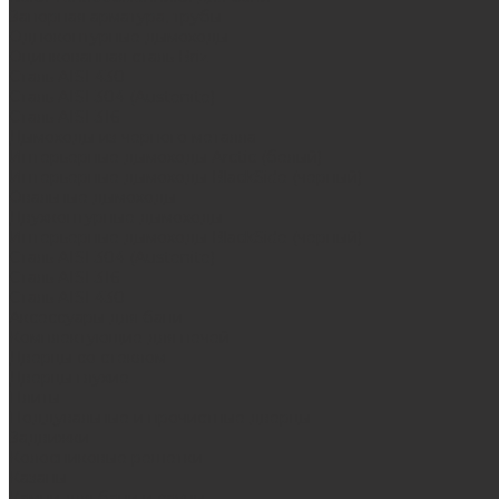
Запорная арматура, трубы
Одноконтурные дымоходы
Оцинкованная сталь Briz
Сталь AISI 430
Сталь AISI 304 (Austenite)
Сталь AISI 316
Дымоходы из черного металла
Интерьерные дымоходы Arctic (белый)
Интерьерные дымоходы BlackSide (черный)
Овальные дымоходы
Двухконтурные дымоходы
Интерьерные дымоходы BlackSide (черный)
Сталь AISI 304 (Austenite)
Сталь AISI 316
Сталь AISI 430
Аксессуары для бани
Комплектующие для печей
Дверцы со стеклом
Дверцы глухие
Плиты
Поддувальные и прочистные дверцы
Задвижки
Колосниковые решетки
Казаны
Камни для бани и сауны