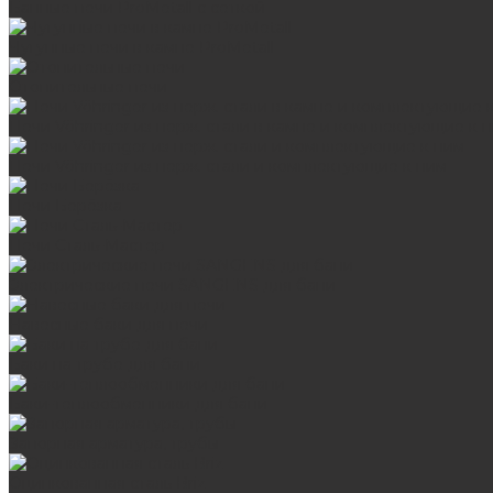
Банные печи ProMetall с сеткой
Чугунные печи в камне ProMetall
Отопительные печи
Печи Vöhringer из нерж. стали в камне и комплектующие к 
Печи Vöhringer из нерж. стали и комплектующие к ним
Печи Берёзка
Печи Сталь-Мастер
Электрические печи SANGENS для бани
Навесные баки для печи
Баки на трубе для бани
Баки-теплообменники для бани
Запорная арматура, трубы
Оцинкованная сталь Briz