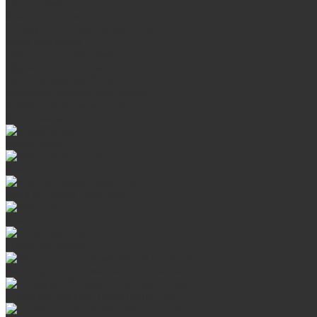
Продукция
Мангалы, грили, смокеры
Банные и отопительные печи
Баки для воды
Одноконтурные дымоходы
Двухконтурные дымоходы
Аксессуары для бани
Комплектующие для печей
Камни для бани и сауны
Материалы
Гриль-кухни
Мангальные зоны
Мангал-грили, смокеры
Мангалы
Печи под казан
Аксессуары для мангалов и грилей
Стальные банные печи БашПечи