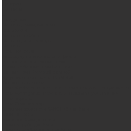
Дилерам
Контакты
...
Продукция
Мангалы, грили, смокеры
Гриль-кухни
Мангальные зоны
Мангал-грили, смокеры
Мангалы
Печи под казан
Аксессуары для мангалов и грилей
Банные и отопительные печи
Стальные банные печи БашПечи
Банные печи ProMetall с сеткой
Чугунные печи в камне ProMetall
Отопительные печи
Печи Vöhringer из нерж. стали в камне и комплектующие к 
Печи Vöhringer из нерж. стали и комплектующие к ним
Печи Берёзка
Печи Сталь-Мастер
Электрические печи SANGENS для бани
Баки для воды
Навесные баки для печи
Баки на трубе для бани
Баки-теплообменники для бани