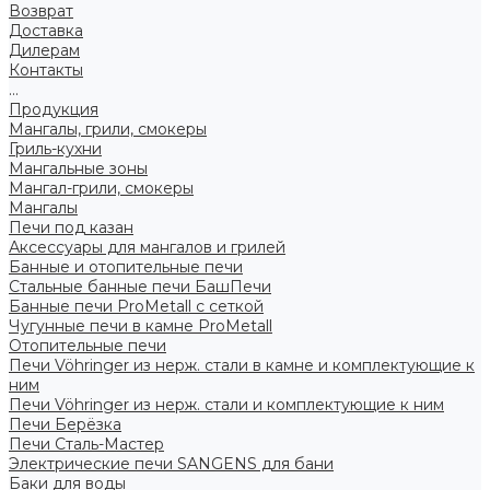
Возврат
Доставка
Дилерам
Контакты
...
Продукция
Мангалы, грили, смокеры
Гриль-кухни
Мангальные зоны
Мангал-грили, смокеры
Мангалы
Печи под казан
Аксессуары для мангалов и грилей
Банные и отопительные печи
Стальные банные печи БашПечи
Банные печи ProMetall с сеткой
Чугунные печи в камне ProMetall
Отопительные печи
Печи Vöhringer из нерж. стали в камне и комплектующие к
ним
Печи Vöhringer из нерж. стали и комплектующие к ним
Печи Берёзка
Печи Сталь-Мастер
Электрические печи SANGENS для бани
Баки для воды