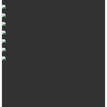
Сталь AISI 430
Дверцы со стеклом
Дверцы глухие
Плиты
Поддувальные и прочистные дверцы
Задвижки
Колосниковые решетки
Казаны
О нас
Сертификаты
Отзывы
Наши работы
Поставщикам
Статьи
Услуги
Сварка любых металлоконструкций
Резка (рубка) металла
Плазменная резка ЧПУ