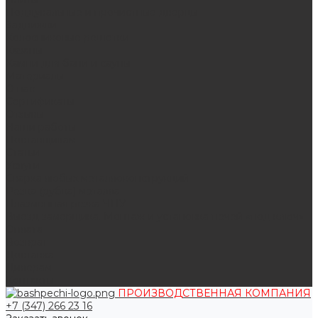
Поддувальные и прочистные дверцы
Задвижки
Колосниковые решетки
Казаны
Камни для бани и сауны
Материалы
О нас
Сертификаты
Отзывы
Наши работы
Поставщикам
Статьи
Услуги
Сварка любых металлоконструкций
Резка (рубка) металла
Плазменная резка ЧПУ
Выезд замерщика. Монтаж и установка печей «под ключ»
Оплата
Возврат
Доставка
Дилерам
Контакты
ПРОИЗВОДСТВЕННАЯ КОМПАНИЯ
+7 (347) 266 23 16