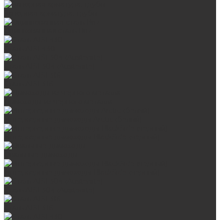
Запорная арматура, трубы
Оцинкованная сталь Briz
Сталь AISI 430
Сталь AISI 304 (Austenite)
Сталь AISI 316
Дымоходы из черного металла
Интерьерные дымоходы Arctic (белый)
Интерьерные дымоходы BlackSide (черный)
Овальные дымоходы
Интерьерные дымоходы BlackSide (черный)
Сталь AISI 304 (Austenite)
Сталь AISI 316