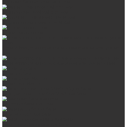
Стальные банные печи БашПечи
Банные печи ProMetall с сеткой
Чугунные печи в камне ProMetall
Отопительные печи
Печи Vöhringer из нерж. стали в камне и комплектующие к
ним
Печи Vöhringer из нерж. стали и комплектующие к ним
Печи Берёзка
Печи Сталь-Мастер
Электрические печи SANGENS для бани
Навесные баки для печи
Баки на трубе для бани
Баки-теплообменники для бани