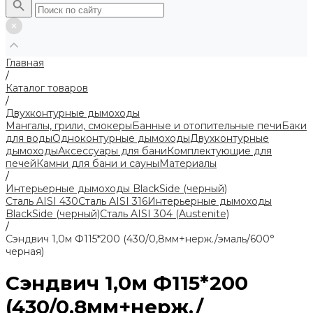
Главная
/
Каталог товаров
/
Двухконтурные дымоходы
Мангалы, грили, смокеры
Банные и отопительные печи
Баки
для воды
Одноконтурные дымоходы
Двухконтурные
дымоходы
Аксессуары для бани
Комплектующие для
печей
Камни для бани и сауны
Материалы
/
Интерьерные дымоходы BlackSide (черный)
Сталь AISI 430
Сталь AISI 316
Интерьерные дымоходы
BlackSide (черный)
Сталь AISI 304 (Austenite)
/
Сэндвич 1,0м Ф115*200 (430/0,8мм+нерж./эмаль/600°
черная)
Сэндвич 1,0м Ф115*200
(430/0,8мм+нерж./