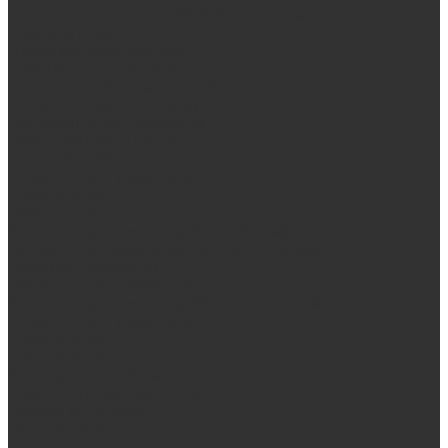
Электрические печи SANGENS для бани
Баки для воды
Навесные баки для печи
Баки на трубе для бани
Баки-теплообменники для бани
Запорная арматура, трубы
Одноконтурные дымоходы
Оцинкованная сталь Briz
Сталь AISI 430
Сталь AISI 304 (Austenite)
Сталь AISI 316
Дымоходы из черного металла
Интерьерные дымоходы Arctic (белый)
Интерьерные дымоходы BlackSide (черный)
Овальные дымоходы
Двухконтурные дымоходы
Интерьерные дымоходы BlackSide (черный)
Сталь AISI 304 (Austenite)
Сталь AISI 316
Сталь AISI 430
Аксессуары для бани
Комплектующие для печей
Дверцы со стеклом
Дверцы глухие
Плиты