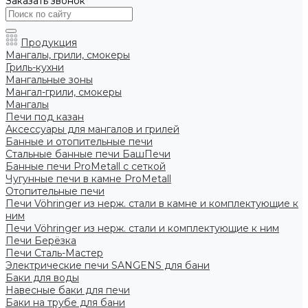
Заказать звонок
Продукция
Мангалы, грили, смокеры
Гриль-кухни
Мангальные зоны
Мангал-грили, смокеры
Мангалы
Печи под казан
Аксессуары для мангалов и грилей
Банные и отопительные печи
Стальные банные печи БашПечи
Банные печи ProMetall с сеткой
Чугунные печи в камне ProMetall
Отопительные печи
Печи Vöhringer из нерж. стали в камне и комплектующие к
ним
Печи Vöhringer из нерж. стали и комплектующие к ним
Печи Берёзка
Печи Сталь-Мастер
Электрические печи SANGENS для бани
Баки для воды
Навесные баки для печи
Баки на трубе для бани