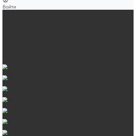
Войти
Продукция
Мангалы, грили, смокеры
Банные и отопительные печи
Баки для воды
Одноконтурные дымоходы
Двухконтурные дымоходы
Аксессуары для бани
Комплектующие для печей
Камни для бани и сауны
Материалы
Гриль-кухни
Мангальные зоны
Мангал-грили, смокеры
Мангалы
Печи под казан
Аксессуары для мангалов и грилей