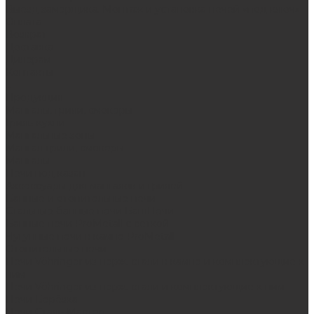
Выезд замерщика. Монтаж и установка печей «под ключ»
Оплата
Возврат
Доставка
Дилерам
Контакты
...
Продукция
Мангалы, грили, смокеры
Гриль-кухни
Мангальные зоны
Мангал-грили, смокеры
Мангалы
Печи под казан
Аксессуары для мангалов и грилей
Банные и отопительные печи
Стальные банные печи БашПечи
Банные печи ProMetall с сеткой
Чугунные печи в камне ProMetall
Отопительные печи
Печи Vöhringer из нерж. стали в камне и комплектующие к
ним
Печи Vöhringer из нерж. стали и комплектующие к ним
Печи Берёзка
Печи Сталь-Мастер