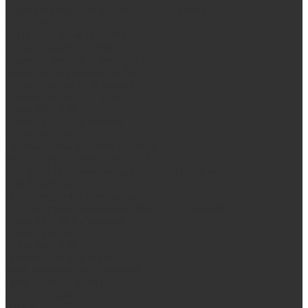
Электрические печи SANGENS для бани
Баки для воды
Навесные баки для печи
Баки на трубе для бани
Баки-теплообменники для бани
Запорная арматура, трубы
Одноконтурные дымоходы
Оцинкованная сталь Briz
Сталь AISI 430
Сталь AISI 304 (Austenite)
Сталь AISI 316
Дымоходы из черного металла
Интерьерные дымоходы Arctic (белый)
Интерьерные дымоходы BlackSide (черный)
Овальные дымоходы
Двухконтурные дымоходы
Интерьерные дымоходы BlackSide (черный)
Сталь AISI 304 (Austenite)
Сталь AISI 316
Сталь AISI 430
Аксессуары для бани
Комплектующие для печей
Дверцы со стеклом
Дверцы глухие
Плиты