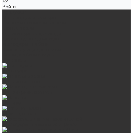
Войти
Продукция
Мангалы, грили, смокеры
Банные и отопительные печи
Баки для воды
Одноконтурные дымоходы
Двухконтурные дымоходы
Аксессуары для бани
Комплектующие для печей
Камни для бани и сауны
Материалы
Гриль-кухни
Мангальные зоны
Мангал-грили, смокеры
Мангалы
Печи под казан
Аксессуары для мангалов и грилей