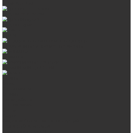
Сталь AISI 430
Дверцы со стеклом
Дверцы глухие
Плиты
Поддувальные и прочистные дверцы
Задвижки
Колосниковые решетки
Казаны
О нас
Сертификаты
Отзывы
Наши работы
Поставщикам
Статьи
Услуги
Сварка любых металлоконструкций
Резка (рубка) металла
Плазменная резка ЧПУ