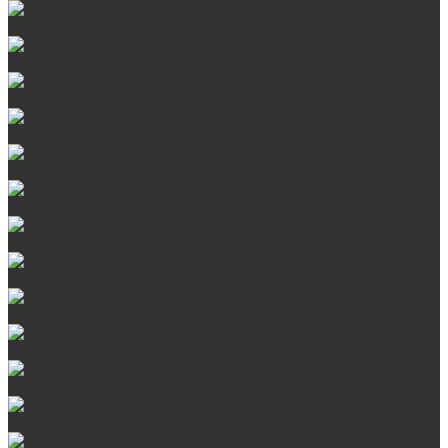
Запорная арматура, трубы
Оцинкованная сталь Briz
Сталь AISI 430
Сталь AISI 304 (Austenite)
Сталь AISI 316
Дымоходы из черного металла
Интерьерные дымоходы Arctic (белый)
Интерьерные дымоходы BlackSide (черный)
Овальные дымоходы
Интерьерные дымоходы BlackSide (черный)
Сталь AISI 304 (Austenite)
Сталь AISI 316