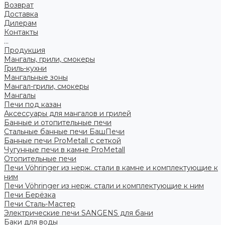
Возврат
Доставка
Дилерам
Контакты
...
Продукция
Мангалы, грили, смокеры
Гриль-кухни
Мангальные зоны
Мангал-грили, смокеры
Мангалы
Печи под казан
Аксессуары для мангалов и грилей
Банные и отопительные печи
Стальные банные печи БашПечи
Банные печи ProMetall с сеткой
Чугунные печи в камне ProMetall
Отопительные печи
Печи Vöhringer из нерж. стали в камне и комплектующие к
ним
Печи Vöhringer из нерж. стали и комплектующие к ним
Печи Берёзка
Печи Сталь-Мастер
Электрические печи SANGENS для бани
Баки для воды