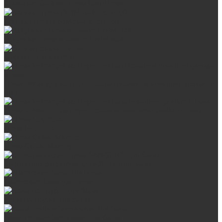
Стальные банные печи БашПечи
Банные печи ProMetall с сеткой
Чугунные печи в камне ProMetall
Отопительные печи
Печи Vöhringer из нерж. стали в камне и комплектующие к
ним
Печи Vöhringer из нерж. стали и комплектующие к ним
Печи Берёзка
Печи Сталь-Мастер
Электрические печи SANGENS для бани
Навесные баки для печи
Баки на трубе для бани
Баки-теплообменники для бани