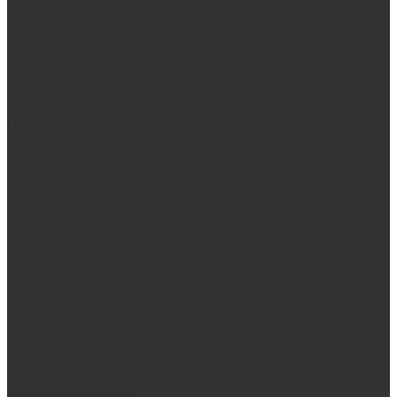
Выезд замерщика. Монтаж и установка печей «под ключ»
Оплата
Возврат
Доставка
Дилерам
Контакты
...
Продукция
Мангалы, грили, смокеры
Гриль-кухни
Мангальные зоны
Мангал-грили, смокеры
Мангалы
Печи под казан
Аксессуары для мангалов и грилей
Банные и отопительные печи
Стальные банные печи БашПечи
Банные печи ProMetall с сеткой
Чугунные печи в камне ProMetall
Отопительные печи
Печи Vöhringer из нерж. стали в камне и комплектующие к
ним
Печи Vöhringer из нерж. стали и комплектующие к ним
Печи Берёзка
Печи Сталь-Мастер