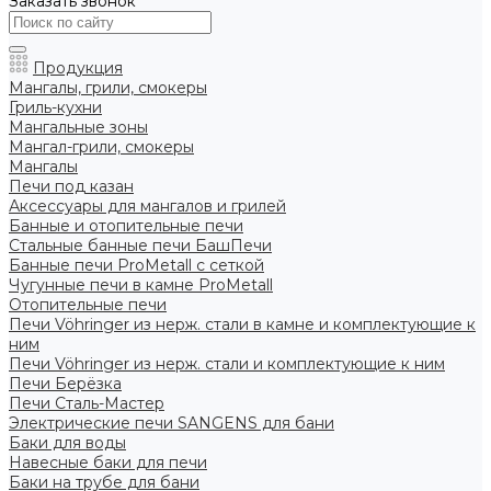
Заказать звонок
Продукция
Мангалы, грили, смокеры
Гриль-кухни
Мангальные зоны
Мангал-грили, смокеры
Мангалы
Печи под казан
Аксессуары для мангалов и грилей
Банные и отопительные печи
Стальные банные печи БашПечи
Банные печи ProMetall с сеткой
Чугунные печи в камне ProMetall
Отопительные печи
Печи Vöhringer из нерж. стали в камне и комплектующие к
ним
Печи Vöhringer из нерж. стали и комплектующие к ним
Печи Берёзка
Печи Сталь-Мастер
Электрические печи SANGENS для бани
Баки для воды
Навесные баки для печи
Баки на трубе для бани