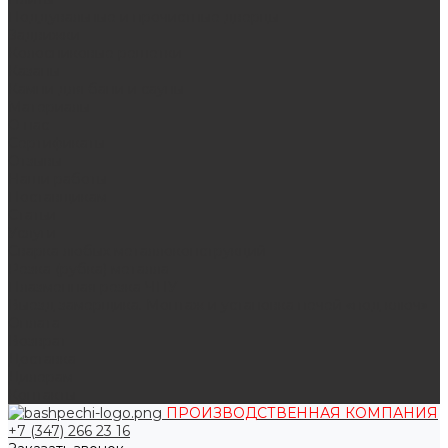
Поддувальные и прочистные дверцы
Задвижки
Колосниковые решетки
Казаны
Камни для бани и сауны
Материалы
О нас
Сертификаты
Отзывы
Наши работы
Поставщикам
Статьи
Услуги
Сварка любых металлоконструкций
Резка (рубка) металла
Плазменная резка ЧПУ
Выезд замерщика. Монтаж и установка печей «под ключ»
Оплата
Возврат
Доставка
Дилерам
Контакты
ПРОИЗВОДСТВЕННАЯ КОМПАНИЯ
+7 (347) 266 23 16