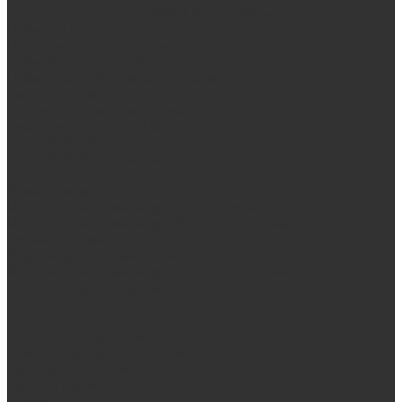
Электрические печи SANGENS для бани
Баки для воды
Навесные баки для печи
Баки на трубе для бани
Баки-теплообменники для бани
Запорная арматура, трубы
Одноконтурные дымоходы
Оцинкованная сталь Briz
Сталь AISI 430
Сталь AISI 304 (Austenite)
Сталь AISI 316
Дымоходы из черного металла
Интерьерные дымоходы Arctic (белый)
Интерьерные дымоходы BlackSide (черный)
Овальные дымоходы
Двухконтурные дымоходы
Интерьерные дымоходы BlackSide (черный)
Сталь AISI 304 (Austenite)
Сталь AISI 316
Сталь AISI 430
Аксессуары для бани
Комплектующие для печей
Дверцы со стеклом
Дверцы глухие
Плиты