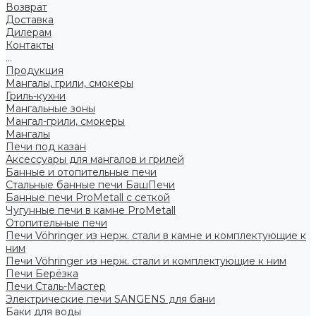
Возврат
Доставка
Дилерам
Контакты
...
Продукция
Мангалы, грили, смокеры
Гриль-кухни
Мангальные зоны
Мангал-грили, смокеры
Мангалы
Печи под казан
Аксессуары для мангалов и грилей
Банные и отопительные печи
Стальные банные печи БашПечи
Банные печи ProMetall с сеткой
Чугунные печи в камне ProMetall
Отопительные печи
Печи Vöhringer из нерж. стали в камне и комплектующие к
ним
Печи Vöhringer из нерж. стали и комплектующие к ним
Печи Берёзка
Печи Сталь-Мастер
Электрические печи SANGENS для бани
Баки для воды