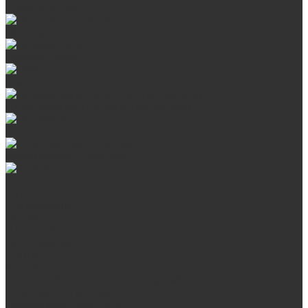
Сталь AISI 430
Дверцы со стеклом
Дверцы глухие
Плиты
Поддувальные и прочистные дверцы
Задвижки
Колосниковые решетки
Казаны
О нас
Сертификаты
Отзывы
Наши работы
Поставщикам
Статьи
Услуги
Сварка любых металлоконструкций
Резка (рубка) металла
Плазменная резка ЧПУ