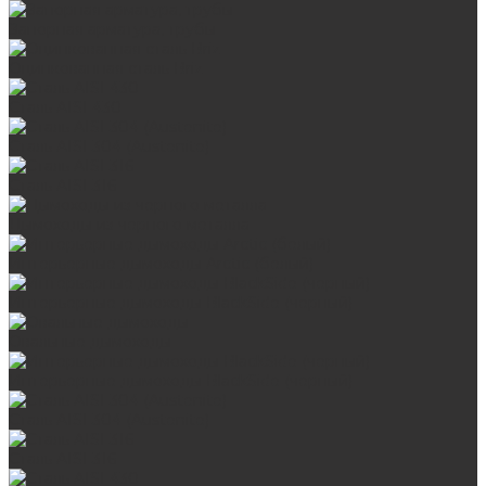
Запорная арматура, трубы
Оцинкованная сталь Briz
Сталь AISI 430
Сталь AISI 304 (Austenite)
Сталь AISI 316
Дымоходы из черного металла
Интерьерные дымоходы Arctic (белый)
Интерьерные дымоходы BlackSide (черный)
Овальные дымоходы
Интерьерные дымоходы BlackSide (черный)
Сталь AISI 304 (Austenite)
Сталь AISI 316