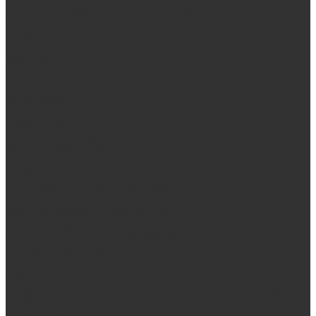
Выезд замерщика. Монтаж и установка печей «под ключ»
Оплата
Возврат
Доставка
Дилерам
Контакты
...
Продукция
Мангалы, грили, смокеры
Гриль-кухни
Мангальные зоны
Мангал-грили, смокеры
Мангалы
Печи под казан
Аксессуары для мангалов и грилей
Банные и отопительные печи
Стальные банные печи БашПечи
Банные печи ProMetall с сеткой
Чугунные печи в камне ProMetall
Отопительные печи
Печи Vöhringer из нерж. стали в камне и комплектующие к
ним
Печи Vöhringer из нерж. стали и комплектующие к ним
Печи Берёзка
Печи Сталь-Мастер