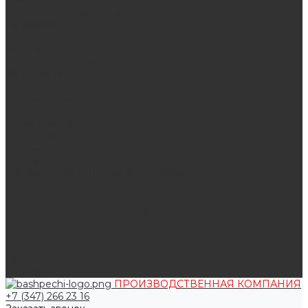
Поддувальные и прочистные дверцы
Задвижки
Колосниковые решетки
Казаны
Камни для бани и сауны
Материалы
О нас
Сертификаты
Отзывы
Наши работы
Поставщикам
Статьи
Услуги
Сварка любых металлоконструкций
Резка (рубка) металла
Плазменная резка ЧПУ
Выезд замерщика. Монтаж и установка печей «под ключ»
Оплата
Возврат
Доставка
Дилерам
Контакты
ПРОИЗВОДСТВЕННАЯ КОМПАНИЯ
+7 (347) 266 23 16