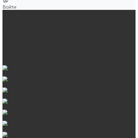
Войти
Продукция
Мангалы, грили, смокеры
Банные и отопительные печи
Баки для воды
Одноконтурные дымоходы
Двухконтурные дымоходы
Аксессуары для бани
Комплектующие для печей
Камни для бани и сауны
Материалы
Гриль-кухни
Мангальные зоны
Мангал-грили, смокеры
Мангалы
Печи под казан
Аксессуары для мангалов и грилей