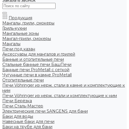
Заказать звонок
Продукция
Мангалы, грили, смокеры
Гриль-кухни
Мангальные зоны
Мангал-грили, смокеры
Мангалы
Печи под казан
Аксессуары для мангалов и грилей
Банные и отопительные печи
Стальные банные печи БашПечи
Банные печи ProMetall с сеткой
Чугунные печи в камне ProMetall
Отопительные печи
Печи Vöhringer из нерж. стали в камне и комплектующие к
ним
Печи Vöhringer из нерж. стали и комплектующие к ним
Печи Берёзка
Печи Сталь-Мастер
Электрические печи SANGENS для бани
Баки для воды
Навесные баки для печи
Баки на трубе для бани