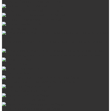
Стальные банные печи БашПечи
Банные печи ProMetall с сеткой
Чугунные печи в камне ProMetall
Отопительные печи
Печи Vöhringer из нерж. стали в камне и комплектующие к
ним
Печи Vöhringer из нерж. стали и комплектующие к ним
Печи Берёзка
Печи Сталь-Мастер
Электрические печи SANGENS для бани
Навесные баки для печи
Баки на трубе для бани
Баки-теплообменники для бани