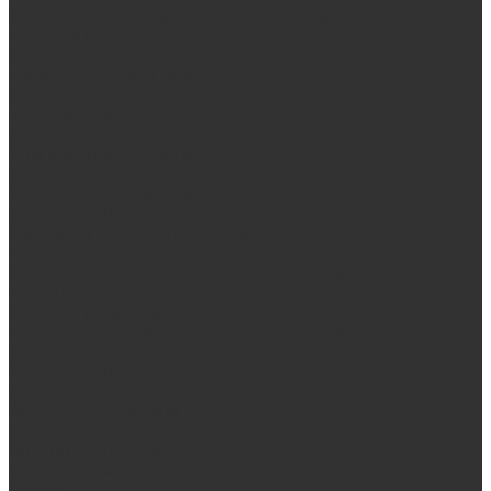
Электрические печи SANGENS для бани
Баки для воды
Навесные баки для печи
Баки на трубе для бани
Баки-теплообменники для бани
Запорная арматура, трубы
Одноконтурные дымоходы
Оцинкованная сталь Briz
Сталь AISI 430
Сталь AISI 304 (Austenite)
Сталь AISI 316
Дымоходы из черного металла
Интерьерные дымоходы Arctic (белый)
Интерьерные дымоходы BlackSide (черный)
Овальные дымоходы
Двухконтурные дымоходы
Интерьерные дымоходы BlackSide (черный)
Сталь AISI 304 (Austenite)
Сталь AISI 316
Сталь AISI 430
Аксессуары для бани
Комплектующие для печей
Дверцы со стеклом
Дверцы глухие
Плиты