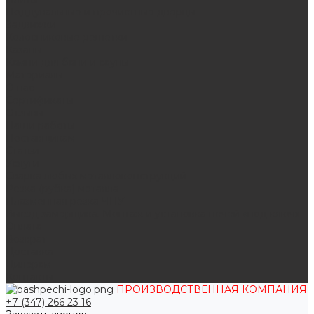
Поддувальные и прочистные дверцы
Задвижки
Колосниковые решетки
Казаны
Камни для бани и сауны
Материалы
О нас
Сертификаты
Отзывы
Наши работы
Поставщикам
Статьи
Услуги
Сварка любых металлоконструкций
Резка (рубка) металла
Плазменная резка ЧПУ
Выезд замерщика. Монтаж и установка печей «под ключ»
Оплата
Возврат
Доставка
Дилерам
Контакты
ПРОИЗВОДСТВЕННАЯ КОМПАНИЯ
+7 (347) 266 23 16