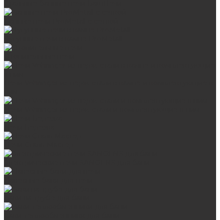
Стальные банные печи БашПечи
Банные печи ProMetall с сеткой
Чугунные печи в камне ProMetall
Отопительные печи
Печи Vöhringer из нерж. стали в камне и комплектующие к
ним
Печи Vöhringer из нерж. стали и комплектующие к ним
Печи Берёзка
Печи Сталь-Мастер
Электрические печи SANGENS для бани
Навесные баки для печи
Баки на трубе для бани
Баки-теплообменники для бани