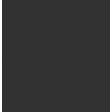
Выезд замерщика. Монтаж и установка печей «под ключ»
Оплата
Возврат
Доставка
Дилерам
Контакты
...
Продукция
Мангалы, грили, смокеры
Гриль-кухни
Мангальные зоны
Мангал-грили, смокеры
Мангалы
Печи под казан
Аксессуары для мангалов и грилей
Банные и отопительные печи
Стальные банные печи БашПечи
Банные печи ProMetall с сеткой
Чугунные печи в камне ProMetall
Отопительные печи
Печи Vöhringer из нерж. стали в камне и комплектующие к
ним
Печи Vöhringer из нерж. стали и комплектующие к ним
Печи Берёзка
Печи Сталь-Мастер