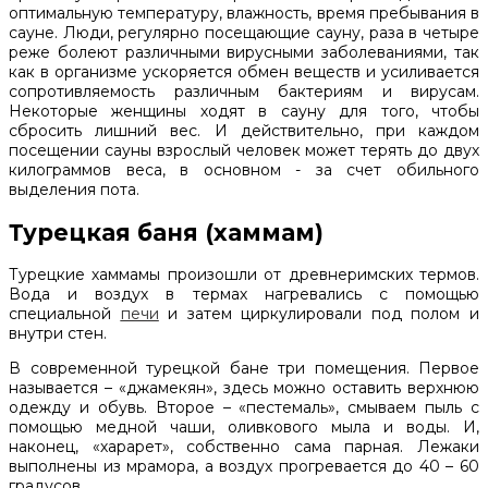
оптимальную температуру, влажность, время пребывания в
сауне. Люди, регулярно посещающие сауну, раза в четыре
реже болеют различными вирусными заболеваниями, так
как в организме ускоряется обмен веществ и усиливается
сопротивляемость различным бактериям и вирусам.
Некоторые женщины ходят в сауну для того, чтобы
сбросить лишний вес. И действительно, при каждом
посещении сауны взрослый человек может терять до двух
килограммов веса, в основном - за счет обильного
выделения пота.
Турецкая баня (хаммам)
Турецкие хаммамы произошли от древнеримских термов.
Вода и воздух в термах нагревались с помощью
специальной
печи
и затем циркулировали под полом и
внутри стен.
В современной турецкой бане три помещения. Первое
называется – «джамекян», здесь можно оставить верхнюю
одежду и обувь. Второе – «пестемаль», смываем пыль с
помощью медной чаши, оливкового мыла и воды. И,
наконец, «харарет», собственно сама парная. Лежаки
выполнены из мрамора, а воздух прогревается до 40 – 60
градусов.