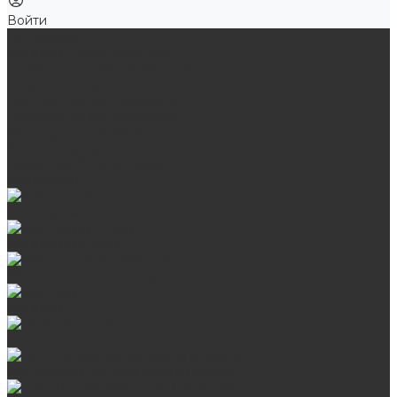
Войти
Продукция
Мангалы, грили, смокеры
Банные и отопительные печи
Баки для воды
Одноконтурные дымоходы
Двухконтурные дымоходы
Аксессуары для бани
Комплектующие для печей
Камни для бани и сауны
Материалы
Гриль-кухни
Мангальные зоны
Мангал-грили, смокеры
Мангалы
Печи под казан
Аксессуары для мангалов и грилей