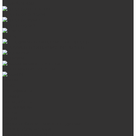
Сталь AISI 430
Дверцы со стеклом
Дверцы глухие
Плиты
Поддувальные и прочистные дверцы
Задвижки
Колосниковые решетки
Казаны
О нас
Сертификаты
Отзывы
Наши работы
Поставщикам
Статьи
Услуги
Сварка любых металлоконструкций
Резка (рубка) металла
Плазменная резка ЧПУ