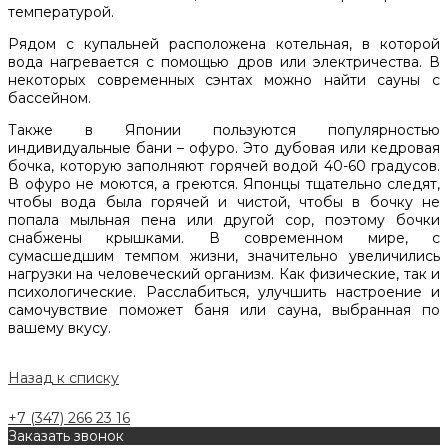
температурой.
Рядом с купальней расположена котельная, в которой
вода нагревается с помощью дров или электричества. В
некоторых современных сэнтах можно найти сауны с
бассейном.
Также в Японии пользуются популярностью
индивидуальные бани – офуро. Это дубовая или кедровая
бочка, которую заполняют горячей водой 40-60 градусов.
В офуро не моются, а греются. Японцы тщательно следят,
чтобы вода была горячей и чистой, чтобы в бочку не
попала мыльная пена или другой сор, поэтому бочки
снабжены крышками. В современном мире, с
сумасшедшим темпом жизни, значительно увеличились
нагрузки на человеческий организм. Как физические, так и
психологические. Расслабиться, улучшить настроение и
самочувствие поможет баня или сауна, выбранная по
вашему вкусу.
Назад к списку
+7 (347) 266 23 16
Заказать звонок