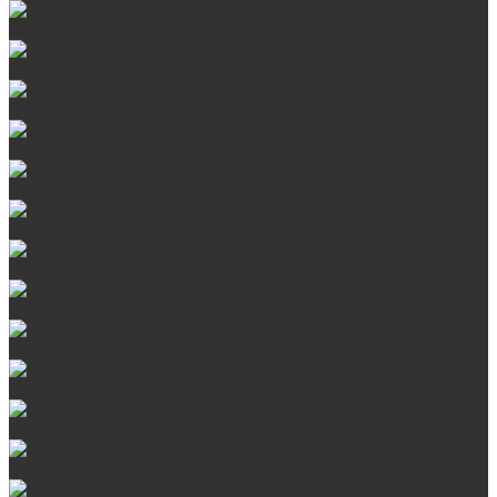
Запорная арматура, трубы
Оцинкованная сталь Briz
Сталь AISI 430
Сталь AISI 304 (Austenite)
Сталь AISI 316
Дымоходы из черного металла
Интерьерные дымоходы Arctic (белый)
Интерьерные дымоходы BlackSide (черный)
Овальные дымоходы
Интерьерные дымоходы BlackSide (черный)
Сталь AISI 304 (Austenite)
Сталь AISI 316