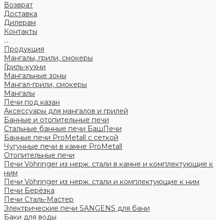
Возврат
Доставка
Дилерам
Контакты
...
Продукция
Мангалы, грили, смокеры
Гриль-кухни
Мангальные зоны
Мангал-грили, смокеры
Мангалы
Печи под казан
Аксессуары для мангалов и грилей
Банные и отопительные печи
Стальные банные печи БашПечи
Банные печи ProMetall с сеткой
Чугунные печи в камне ProMetall
Отопительные печи
Печи Vöhringer из нерж. стали в камне и комплектующие к
ним
Печи Vöhringer из нерж. стали и комплектующие к ним
Печи Берёзка
Печи Сталь-Мастер
Электрические печи SANGENS для бани
Баки для воды