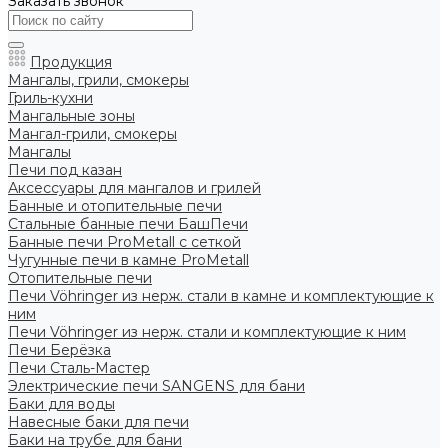
Заказать звонок
Продукция
Мангалы, грили, смокеры
Гриль-кухни
Мангальные зоны
Мангал-грили, смокеры
Мангалы
Печи под казан
Аксессуары для мангалов и грилей
Банные и отопительные печи
Стальные банные печи БашПечи
Банные печи ProMetall с сеткой
Чугунные печи в камне ProMetall
Отопительные печи
Печи Vöhringer из нерж. стали в камне и комплектующие к
ним
Печи Vöhringer из нерж. стали и комплектующие к ним
Печи Берёзка
Печи Сталь-Мастер
Электрические печи SANGENS для бани
Баки для воды
Навесные баки для печи
Баки на трубе для бани