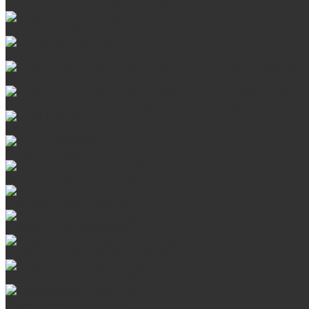
Банные печи ProMetall с сеткой
Чугунные печи в камне ProMetall
Отопительные печи
Печи Vöhringer из нерж. стали в камне и комплектующие к 
Печи Vöhringer из нерж. стали и комплектующие к ним
Печи Берёзка
Печи Сталь-Мастер
Электрические печи SANGENS для бани
Навесные баки для печи
Баки на трубе для бани
Баки-теплообменники для бани
Запорная арматура, трубы
Оцинкованная сталь Briz