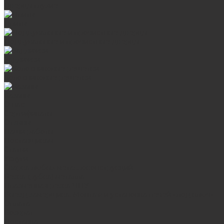
Дверцы глухие
Плиты
Поддувальные и прочистные дверцы
Задвижки
Колосниковые решетки
Казаны
О нас
Сертификаты
Отзывы
Наши работы
Поставщикам
Статьи
Услуги
Сварка любых металлоконструкций
Резка (рубка) металла
Плазменная резка ЧПУ
Выезд замерщика. Монтаж и установка печей «под ключ»
Оплата
Возврат
Доставка