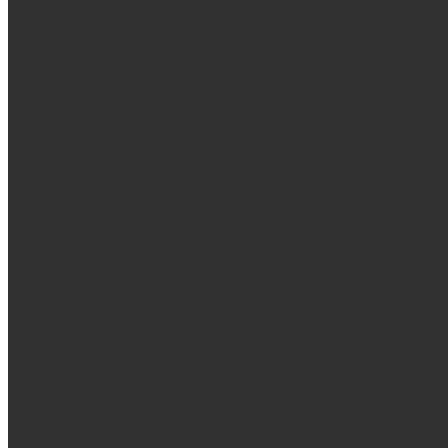
Запорная арматура, трубы
Одноконтурные дымоходы
Оцинкованная сталь Briz
Сталь AISI 430
Сталь AISI 304 (Austenite)
Сталь AISI 316
Дымоходы из черного металла
Интерьерные дымоходы Arctic (белый)
Интерьерные дымоходы BlackSide (черный)
Овальные дымоходы
Двухконтурные дымоходы
Интерьерные дымоходы BlackSide (черный)
Сталь AISI 304 (Austenite)
Сталь AISI 316
Сталь AISI 430
Аксессуары для бани
Комплектующие для печей
Дверцы со стеклом
Дверцы глухие
Плиты
Поддувальные и прочистные дверцы
Задвижки
Колосниковые решетки
Казаны
Камни для бани и сауны