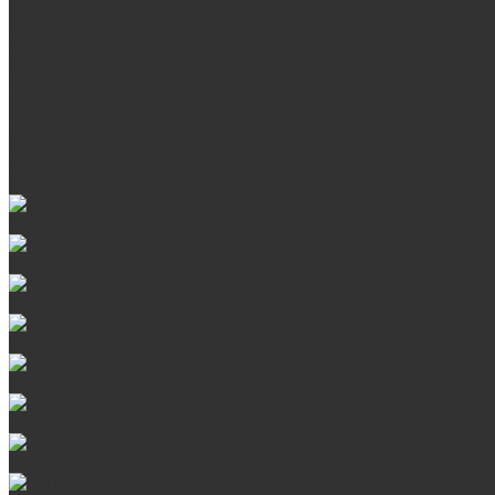
Продукция
Мангалы, грили, смокеры
Банные и отопительные печи
Баки для воды
Одноконтурные дымоходы
Двухконтурные дымоходы
Аксессуары для бани
Комплектующие для печей
Камни для бани и сауны
Материалы
Гриль-кухни
Мангальные зоны
Мангал-грили, смокеры
Мангалы
Печи под казан
Аксессуары для мангалов и грилей
Стальные банные печи БашПечи