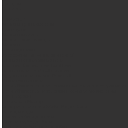
Дилерам
Контакты
...
Продукция
Мангалы, грили, смокеры
Гриль-кухни
Мангальные зоны
Мангал-грили, смокеры
Мангалы
Печи под казан
Аксессуары для мангалов и грилей
Банные и отопительные печи
Стальные банные печи БашПечи
Банные печи ProMetall с сеткой
Чугунные печи в камне ProMetall
Отопительные печи
Печи Vöhringer из нерж. стали в камне и комплектующие к 
Печи Vöhringer из нерж. стали и комплектующие к ним
Печи Берёзка
Печи Сталь-Мастер
Электрические печи SANGENS для бани
Баки для воды
Навесные баки для печи
Баки на трубе для бани
Баки-теплообменники для бани