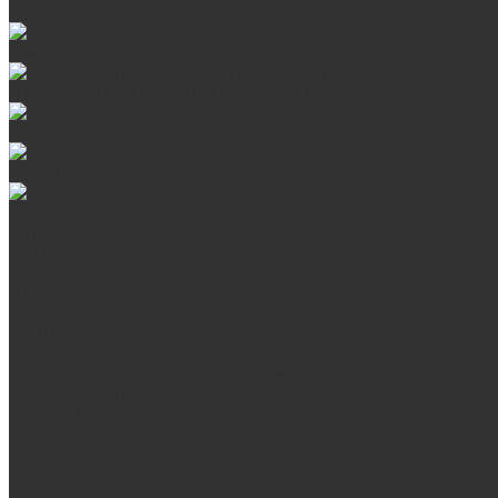
Дверцы глухие
Плиты
Поддувальные и прочистные дверцы
Задвижки
Колосниковые решетки
Казаны
О нас
Сертификаты
Отзывы
Наши работы
Поставщикам
Статьи
Услуги
Сварка любых металлоконструкций
Резка (рубка) металла
Плазменная резка ЧПУ
Выезд замерщика. Монтаж и установка печей «под ключ»
Оплата
Возврат
Доставка