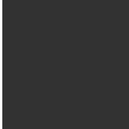
Запорная арматура, трубы
Одноконтурные дымоходы
Оцинкованная сталь Briz
Сталь AISI 430
Сталь AISI 304 (Austenite)
Сталь AISI 316
Дымоходы из черного металла
Интерьерные дымоходы Arctic (белый)
Интерьерные дымоходы BlackSide (черный)
Овальные дымоходы
Двухконтурные дымоходы
Интерьерные дымоходы BlackSide (черный)
Сталь AISI 304 (Austenite)
Сталь AISI 316
Сталь AISI 430
Аксессуары для бани
Комплектующие для печей
Дверцы со стеклом
Дверцы глухие
Плиты
Поддувальные и прочистные дверцы
Задвижки
Колосниковые решетки
Казаны
Камни для бани и сауны