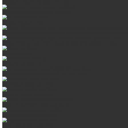
Банные печи ProMetall с сеткой
Чугунные печи в камне ProMetall
Отопительные печи
Печи Vöhringer из нерж. стали в камне и комплектующие к 
Печи Vöhringer из нерж. стали и комплектующие к ним
Печи Берёзка
Печи Сталь-Мастер
Электрические печи SANGENS для бани
Навесные баки для печи
Баки на трубе для бани
Баки-теплообменники для бани
Запорная арматура, трубы
Оцинкованная сталь Briz