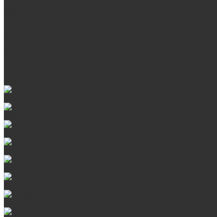
Продукция
Мангалы, грили, смокеры
Банные и отопительные печи
Баки для воды
Одноконтурные дымоходы
Двухконтурные дымоходы
Аксессуары для бани
Комплектующие для печей
Камни для бани и сауны
Материалы
Гриль-кухни
Мангальные зоны
Мангал-грили, смокеры
Мангалы
Печи под казан
Аксессуары для мангалов и грилей
Стальные банные печи БашПечи