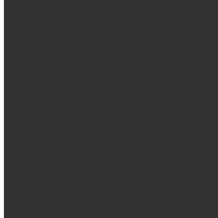
Дилерам
Контакты
...
Продукция
Мангалы, грили, смокеры
Гриль-кухни
Мангальные зоны
Мангал-грили, смокеры
Мангалы
Печи под казан
Аксессуары для мангалов и грилей
Банные и отопительные печи
Стальные банные печи БашПечи
Банные печи ProMetall с сеткой
Чугунные печи в камне ProMetall
Отопительные печи
Печи Vöhringer из нерж. стали в камне и комплектующие к 
Печи Vöhringer из нерж. стали и комплектующие к ним
Печи Берёзка
Печи Сталь-Мастер
Электрические печи SANGENS для бани
Баки для воды
Навесные баки для печи
Баки на трубе для бани
Баки-теплообменники для бани