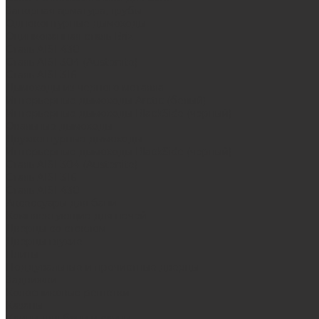
Запорная арматура, трубы
Одноконтурные дымоходы
Оцинкованная сталь Briz
Сталь AISI 430
Сталь AISI 304 (Austenite)
Сталь AISI 316
Дымоходы из черного металла
Интерьерные дымоходы Arctic (белый)
Интерьерные дымоходы BlackSide (черный)
Овальные дымоходы
Двухконтурные дымоходы
Интерьерные дымоходы BlackSide (черный)
Сталь AISI 304 (Austenite)
Сталь AISI 316
Сталь AISI 430
Аксессуары для бани
Комплектующие для печей
Дверцы со стеклом
Дверцы глухие
Плиты
Поддувальные и прочистные дверцы
Задвижки
Колосниковые решетки
Казаны
Камни для бани и сауны