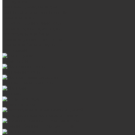
Продукция
Мангалы, грили, смокеры
Банные и отопительные печи
Баки для воды
Одноконтурные дымоходы
Двухконтурные дымоходы
Аксессуары для бани
Комплектующие для печей
Камни для бани и сауны
Материалы
Гриль-кухни
Мангальные зоны
Мангал-грили, смокеры
Мангалы
Печи под казан
Аксессуары для мангалов и грилей
Стальные банные печи БашПечи