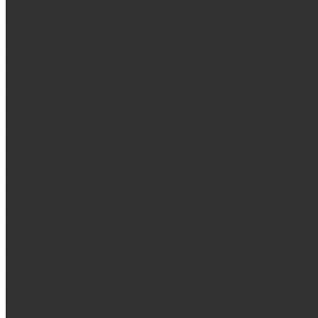
Дилерам
Контакты
...
Продукция
Мангалы, грили, смокеры
Гриль-кухни
Мангальные зоны
Мангал-грили, смокеры
Мангалы
Печи под казан
Аксессуары для мангалов и грилей
Банные и отопительные печи
Стальные банные печи БашПечи
Банные печи ProMetall с сеткой
Чугунные печи в камне ProMetall
Отопительные печи
Печи Vöhringer из нерж. стали в камне и комплектующие к 
Печи Vöhringer из нерж. стали и комплектующие к ним
Печи Берёзка
Печи Сталь-Мастер
Электрические печи SANGENS для бани
Баки для воды
Навесные баки для печи
Баки на трубе для бани
Баки-теплообменники для бани