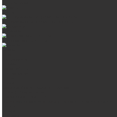
Дверцы глухие
Плиты
Поддувальные и прочистные дверцы
Задвижки
Колосниковые решетки
Казаны
О нас
Сертификаты
Отзывы
Наши работы
Поставщикам
Статьи
Услуги
Сварка любых металлоконструкций
Резка (рубка) металла
Плазменная резка ЧПУ
Выезд замерщика. Монтаж и установка печей «под ключ»
Оплата
Возврат
Доставка