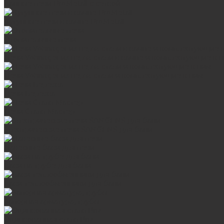
Банные печи ProMetall с сеткой
Чугунные печи в камне ProMetall
Отопительные печи
Печи Vöhringer из нерж. стали в камне и комплектующие к 
Печи Vöhringer из нерж. стали и комплектующие к ним
Печи Берёзка
Печи Сталь-Мастер
Электрические печи SANGENS для бани
Навесные баки для печи
Баки на трубе для бани
Баки-теплообменники для бани
Запорная арматура, трубы
Оцинкованная сталь Briz