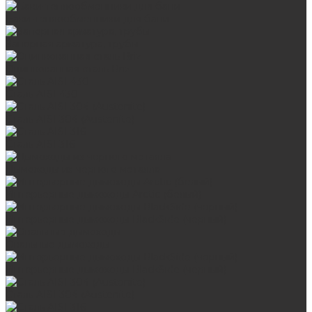
Баки-теплообменники для бани
Запорная арматура, трубы
Оцинкованная сталь Briz
Сталь AISI 430
Сталь AISI 304 (Austenite)
Сталь AISI 316
Дымоходы из черного металла
Интерьерные дымоходы Arctic (белый)
Интерьерные дымоходы BlackSide (черный)
Овальные дымоходы
Интерьерные дымоходы BlackSide (черный)
Сталь AISI 304 (Austenite)