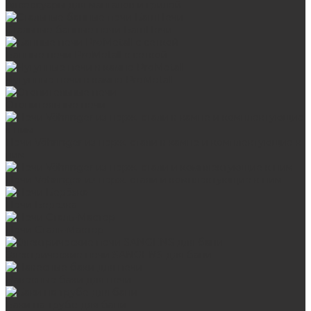
Аксессуары для мангалов и грилей
Стальные банные печи БашПечи
Банные печи ProMetall с сеткой
Чугунные печи в камне ProMetall
Отопительные печи
Печи Vöhringer из нерж. стали в камне и комплектующие к
ним
Печи Vöhringer из нерж. стали и комплектующие к ним
Печи Берёзка
Печи Сталь-Мастер
Электрические печи SANGENS для бани
Навесные баки для печи
Баки на трубе для бани