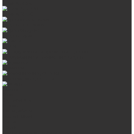
Сталь AISI 316
Сталь AISI 430
Дверцы со стеклом
Дверцы глухие
Плиты
Поддувальные и прочистные дверцы
Задвижки
Колосниковые решетки
Казаны
О нас
Сертификаты
Отзывы
Наши работы
Поставщикам
Статьи
Услуги
Сварка любых металлоконструкций