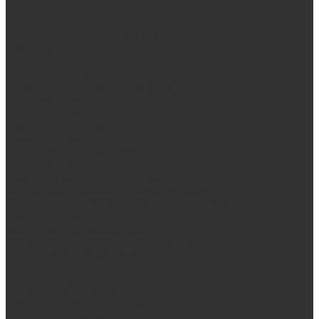
Печи Берёзка
Печи Сталь-Мастер
Электрические печи SANGENS для бани
Баки для воды
Навесные баки для печи
Баки на трубе для бани
Баки-теплообменники для бани
Запорная арматура, трубы
Одноконтурные дымоходы
Оцинкованная сталь Briz
Сталь AISI 430
Сталь AISI 304 (Austenite)
Сталь AISI 316
Дымоходы из черного металла
Интерьерные дымоходы Arctic (белый)
Интерьерные дымоходы BlackSide (черный)
Овальные дымоходы
Двухконтурные дымоходы
Интерьерные дымоходы BlackSide (черный)
Сталь AISI 304 (Austenite)
Сталь AISI 316
Сталь AISI 430
Аксессуары для бани
Комплектующие для печей
Дверцы со стеклом