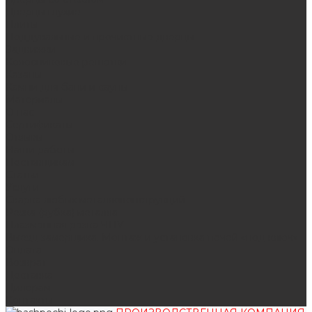
Дверцы глухие
Плиты
Поддувальные и прочистные дверцы
Задвижки
Колосниковые решетки
Казаны
Камни для бани и сауны
Материалы
О нас
Сертификаты
Отзывы
Наши работы
Поставщикам
Статьи
Услуги
Сварка любых металлоконструкций
Резка (рубка) металла
Плазменная резка ЧПУ
Выезд замерщика. Монтаж и установка печей «под ключ»
Оплата
Возврат
Доставка
Дилерам
Контакты