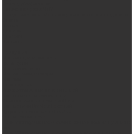
Резка (рубка) металла
Плазменная резка ЧПУ
Выезд замерщика. Монтаж и установка печей «под ключ»
Оплата
Возврат
Доставка
Дилерам
Контакты
...
Продукция
Мангалы, грили, смокеры
Гриль-кухни
Мангальные зоны
Мангал-грили, смокеры
Мангалы
Печи под казан
Аксессуары для мангалов и грилей
Банные и отопительные печи
Стальные банные печи БашПечи
Банные печи ProMetall с сеткой
Чугунные печи в камне ProMetall
Отопительные печи
Печи Vöhringer из нерж. стали в камне и комплектующие к
ним
Печи Vöhringer из нерж. стали и комплектующие к ним