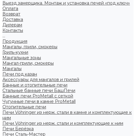
Выезд замерщика. Монтаж и установка печей «под ключ»
Оплата
Возврат
Доставка
Дилерам
Контакты
...
Продукция
Мангалы, грили, смокеры
Гриль-кухни
Мангальные зоны
Мангал-грили, смокеры
Мангалы
Печи под казан
Аксессуары для мангалов и грилей
Банные и отопительные печи
Стальные банные печи БашПечи
Банные печи ProMetall с сеткой
Чугунные печи в камне ProMetall
Отопительные печи
Печи Vöhringer из нерж. стали в камне и комплектующие к
ним
Печи Vöhringer из нерж. стали и комплектующие к ним
Печи Берёзка
Печи Сталь-Мастер