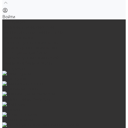
Войти
Продукция
Мангалы, грили, смокеры
Банные и отопительные печи
Баки для воды
Одноконтурные дымоходы
Двухконтурные дымоходы
Аксессуары для бани
Комплектующие для печей
Камни для бани и сауны
Материалы
Гриль-кухни
Мангальные зоны
Мангал-грили, смокеры
Мангалы
Печи под казан