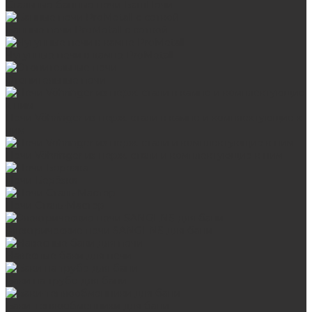
Стальные банные печи БашПечи
Банные печи ProMetall с сеткой
Чугунные печи в камне ProMetall
Отопительные печи
Печи Vöhringer из нерж. стали в камне и комплектующие к
ним
Печи Vöhringer из нерж. стали и комплектующие к ним
Печи Берёзка
Печи Сталь-Мастер
Электрические печи SANGENS для бани
Навесные баки для печи
Баки на трубе для бани
Баки-теплообменники для бани