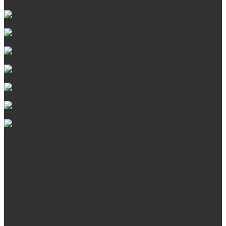
Сталь AISI 430
Дверцы со стеклом
Дверцы глухие
Плиты
Поддувальные и прочистные дверцы
Задвижки
Колосниковые решетки
Казаны
О нас
Сертификаты
Отзывы
Наши работы
Поставщикам
Статьи
Услуги
Сварка любых металлоконструкций
Резка (рубка) металла
Плазменная резка ЧПУ