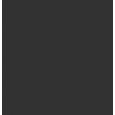
Выезд замерщика. Монтаж и установка печей «под ключ»
Оплата
Возврат
Доставка
Дилерам
Контакты
...
Продукция
Мангалы, грили, смокеры
Гриль-кухни
Мангальные зоны
Мангал-грили, смокеры
Мангалы
Печи под казан
Аксессуары для мангалов и грилей
Банные и отопительные печи
Стальные банные печи БашПечи
Банные печи ProMetall с сеткой
Чугунные печи в камне ProMetall
Отопительные печи
Печи Vöhringer из нерж. стали в камне и комплектующие к
ним
Печи Vöhringer из нерж. стали и комплектующие к ним
Печи Берёзка
Печи Сталь-Мастер