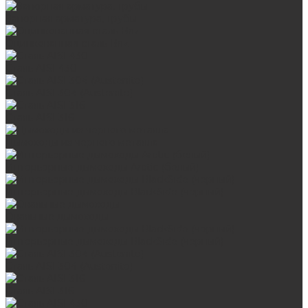
Запорная арматура, трубы
Оцинкованная сталь Briz
Сталь AISI 430
Сталь AISI 304 (Austenite)
Сталь AISI 316
Дымоходы из черного металла
Интерьерные дымоходы Arctic (белый)
Интерьерные дымоходы BlackSide (черный)
Овальные дымоходы
Интерьерные дымоходы BlackSide (черный)
Сталь AISI 304 (Austenite)
Сталь AISI 316