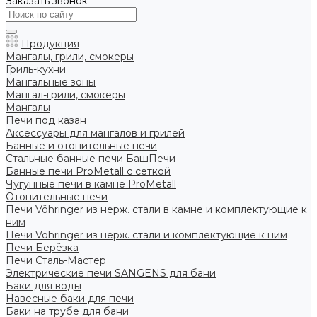
Заказать звонок
Продукция
Мангалы, грили, смокеры
Гриль-кухни
Мангальные зоны
Мангал-грили, смокеры
Мангалы
Печи под казан
Аксессуары для мангалов и грилей
Банные и отопительные печи
Стальные банные печи БашПечи
Банные печи ProMetall с сеткой
Чугунные печи в камне ProMetall
Отопительные печи
Печи Vöhringer из нерж. стали в камне и комплектующие к
ним
Печи Vöhringer из нерж. стали и комплектующие к ним
Печи Берёзка
Печи Сталь-Мастер
Электрические печи SANGENS для бани
Баки для воды
Навесные баки для печи
Баки на трубе для бани