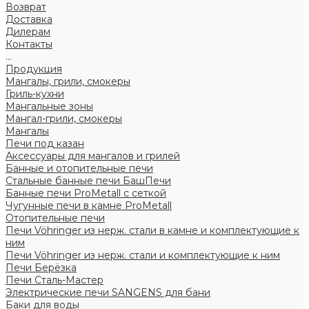
Возврат
Доставка
Дилерам
Контакты
...
Продукция
Мангалы, грили, смокеры
Гриль-кухни
Мангальные зоны
Мангал-грили, смокеры
Мангалы
Печи под казан
Аксессуары для мангалов и грилей
Банные и отопительные печи
Стальные банные печи БашПечи
Банные печи ProMetall с сеткой
Чугунные печи в камне ProMetall
Отопительные печи
Печи Vöhringer из нерж. стали в камне и комплектующие к
ним
Печи Vöhringer из нерж. стали и комплектующие к ним
Печи Берёзка
Печи Сталь-Мастер
Электрические печи SANGENS для бани
Баки для воды