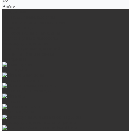
Войти
Продукция
Мангалы, грили, смокеры
Банные и отопительные печи
Баки для воды
Одноконтурные дымоходы
Двухконтурные дымоходы
Аксессуары для бани
Комплектующие для печей
Камни для бани и сауны
Материалы
Гриль-кухни
Мангальные зоны
Мангал-грили, смокеры
Мангалы
Печи под казан
Аксессуары для мангалов и грилей