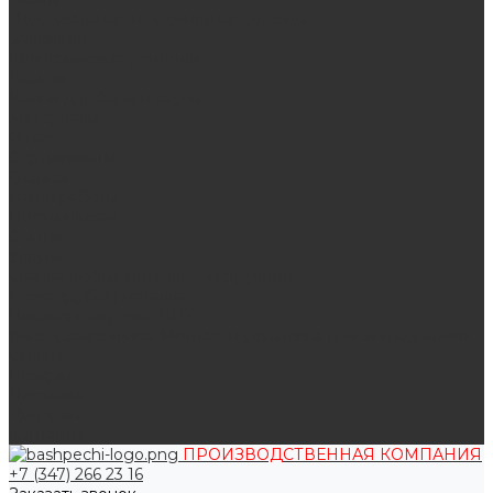
Поддувальные и прочистные дверцы
Задвижки
Колосниковые решетки
Казаны
Камни для бани и сауны
Материалы
О нас
Сертификаты
Отзывы
Наши работы
Поставщикам
Статьи
Услуги
Сварка любых металлоконструкций
Резка (рубка) металла
Плазменная резка ЧПУ
Выезд замерщика. Монтаж и установка печей «под ключ»
Оплата
Возврат
Доставка
Дилерам
Контакты
ПРОИЗВОДСТВЕННАЯ КОМПАНИЯ
+7 (347) 266 23 16