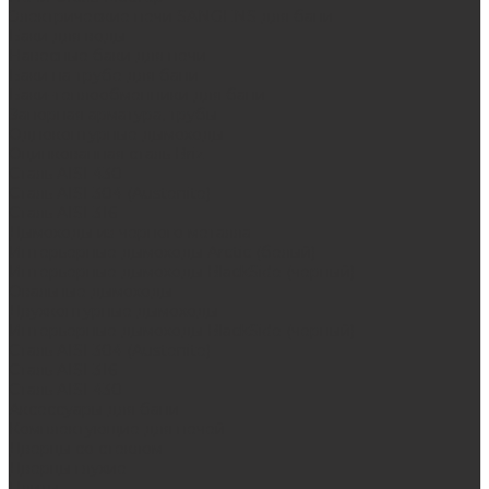
Электрические печи SANGENS для бани
Баки для воды
Навесные баки для печи
Баки на трубе для бани
Баки-теплообменники для бани
Запорная арматура, трубы
Одноконтурные дымоходы
Оцинкованная сталь Briz
Сталь AISI 430
Сталь AISI 304 (Austenite)
Сталь AISI 316
Дымоходы из черного металла
Интерьерные дымоходы Arctic (белый)
Интерьерные дымоходы BlackSide (черный)
Овальные дымоходы
Двухконтурные дымоходы
Интерьерные дымоходы BlackSide (черный)
Сталь AISI 304 (Austenite)
Сталь AISI 316
Сталь AISI 430
Аксессуары для бани
Комплектующие для печей
Дверцы со стеклом
Дверцы глухие
Плиты