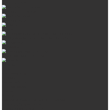
Сталь AISI 430
Дверцы со стеклом
Дверцы глухие
Плиты
Поддувальные и прочистные дверцы
Задвижки
Колосниковые решетки
Казаны
О нас
Сертификаты
Отзывы
Наши работы
Поставщикам
Статьи
Услуги
Сварка любых металлоконструкций
Резка (рубка) металла
Плазменная резка ЧПУ