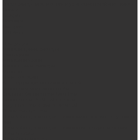
Выезд замерщика. Монтаж и установка печей «под ключ»
Оплата
Возврат
Доставка
Дилерам
Контакты
...
Продукция
Мангалы, грили, смокеры
Гриль-кухни
Мангальные зоны
Мангал-грили, смокеры
Мангалы
Печи под казан
Аксессуары для мангалов и грилей
Банные и отопительные печи
Стальные банные печи БашПечи
Банные печи ProMetall с сеткой
Чугунные печи в камне ProMetall
Отопительные печи
Печи Vöhringer из нерж. стали в камне и комплектующие к
ним
Печи Vöhringer из нерж. стали и комплектующие к ним
Печи Берёзка
Печи Сталь-Мастер