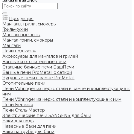
Заказать звонок
Продукция
Мангалы, грили, смокеры
Гриль-кухни
Мангальные зоны
Мангал-грили, смокеры
Мангалы
Печи под казан
Аксессуары для мангалов и грилей
Банные и отопительные печи
Стальные банные печи БашПечи
Банные печи ProMetall с сеткой
Чугунные печи в камне ProMetall
Отопительные печи
Печи Vöhringer из нерж. стали в камне и комплектующие к
ним
Печи Vöhringer из нерж. стали и комплектующие к ним
Печи Берёзка
Печи Сталь-Мастер
Электрические печи SANGENS для бани
Баки для воды
Навесные баки для печи
Баки на трубе для бани