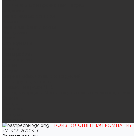
Поддувальные и прочистные дверцы
Задвижки
Колосниковые решетки
Казаны
Камни для бани и сауны
Материалы
О нас
Сертификаты
Отзывы
Наши работы
Поставщикам
Статьи
Услуги
Сварка любых металлоконструкций
Резка (рубка) металла
Плазменная резка ЧПУ
Выезд замерщика. Монтаж и установка печей «под ключ»
Оплата
Возврат
Доставка
Дилерам
Контакты
ПРОИЗВОДСТВЕННАЯ КОМПАНИЯ
+7 (347) 266 23 16