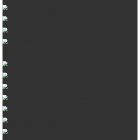
Стальные банные печи БашПечи
Банные печи ProMetall с сеткой
Чугунные печи в камне ProMetall
Отопительные печи
Печи Vöhringer из нерж. стали в камне и комплектующие к
ним
Печи Vöhringer из нерж. стали и комплектующие к ним
Печи Берёзка
Печи Сталь-Мастер
Электрические печи SANGENS для бани
Навесные баки для печи
Баки на трубе для бани
Баки-теплообменники для бани