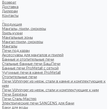
Возврат
Доставка
Дилерам
Контакты
...
Продукция
Мангалы, грили, смокеры
Гриль-кухни
Мангальные зоны
Мангал-грили, смокеры
Мангалы
Печи под казан
Аксессуары для мангалов и грилей
Банные и отопительные печи
Стальные банные печи БашПечи
Банные печи ProMetall с сеткой
Чугунные печи в камне ProMetall
Отопительные печи
Печи Vöhringer из нерж. стали в камне и комплектующие к
ним
Печи Vöhringer из нерж. стали и комплектующие к ним
Печи Берёзка
Печи Сталь-Мастер
Электрические печи SANGENS для бани
Баки для воды