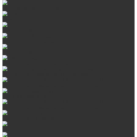
Запорная арматура, трубы
Оцинкованная сталь Briz
Сталь AISI 430
Сталь AISI 304 (Austenite)
Сталь AISI 316
Дымоходы из черного металла
Интерьерные дымоходы Arctic (белый)
Интерьерные дымоходы BlackSide (черный)
Овальные дымоходы
Интерьерные дымоходы BlackSide (черный)
Сталь AISI 304 (Austenite)
Сталь AISI 316