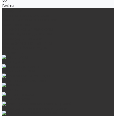
Войти
Продукция
Мангалы, грили, смокеры
Банные и отопительные печи
Баки для воды
Одноконтурные дымоходы
Двухконтурные дымоходы
Аксессуары для бани
Комплектующие для печей
Камни для бани и сауны
Материалы
Гриль-кухни
Мангальные зоны
Мангал-грили, смокеры
Мангалы
Печи под казан
Аксессуары для мангалов и грилей