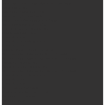
Электрические печи SANGENS для бани
Баки для воды
Навесные баки для печи
Баки на трубе для бани
Баки-теплообменники для бани
Запорная арматура, трубы
Одноконтурные дымоходы
Оцинкованная сталь Briz
Сталь AISI 430
Сталь AISI 304 (Austenite)
Сталь AISI 316
Дымоходы из черного металла
Интерьерные дымоходы Arctic (белый)
Интерьерные дымоходы BlackSide (черный)
Овальные дымоходы
Двухконтурные дымоходы
Интерьерные дымоходы BlackSide (черный)
Сталь AISI 304 (Austenite)
Сталь AISI 316
Сталь AISI 430
Аксессуары для бани
Комплектующие для печей
Дверцы со стеклом
Дверцы глухие
Плиты