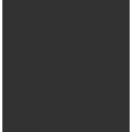
Выезд замерщика. Монтаж и установка печей «под ключ»
Оплата
Возврат
Доставка
Дилерам
Контакты
...
Продукция
Мангалы, грили, смокеры
Гриль-кухни
Мангальные зоны
Мангал-грили, смокеры
Мангалы
Печи под казан
Аксессуары для мангалов и грилей
Банные и отопительные печи
Стальные банные печи БашПечи
Банные печи ProMetall с сеткой
Чугунные печи в камне ProMetall
Отопительные печи
Печи Vöhringer из нерж. стали в камне и комплектующие к
ним
Печи Vöhringer из нерж. стали и комплектующие к ним
Печи Берёзка
Печи Сталь-Мастер