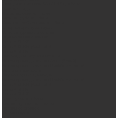
Электрические печи SANGENS для бани
Баки для воды
Навесные баки для печи
Баки на трубе для бани
Баки-теплообменники для бани
Запорная арматура, трубы
Одноконтурные дымоходы
Оцинкованная сталь Briz
Сталь AISI 430
Сталь AISI 304 (Austenite)
Сталь AISI 316
Дымоходы из черного металла
Интерьерные дымоходы Arctic (белый)
Интерьерные дымоходы BlackSide (черный)
Овальные дымоходы
Двухконтурные дымоходы
Интерьерные дымоходы BlackSide (черный)
Сталь AISI 304 (Austenite)
Сталь AISI 316
Сталь AISI 430
Аксессуары для бани
Комплектующие для печей
Дверцы со стеклом
Дверцы глухие
Плиты