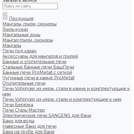
Заказать звонок
Продукция
Мангалы, грили, смокеры
Гриль-кухни
Мангальные зоны
Мангал-грили, смокеры
Мангалы
Печи под казан
Аксессуары для мангалов и грилей
Банные и отопительные печи
Стальные банные печи БашПечи
Банные печи ProMetall с сеткой
Чугунные печи в камне ProMetall
Отопительные печи
Печи Vöhringer из нерж. стали в камне и комплектующие к
ним
Печи Vöhringer из нерж. стали и комплектующие к ним
Печи Берёзка
Печи Сталь-Мастер
Электрические печи SANGENS для бани
Баки для воды
Навесные баки для печи
Баки на трубе для бани