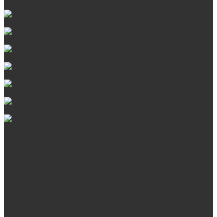
Сталь AISI 430
Дверцы со стеклом
Дверцы глухие
Плиты
Поддувальные и прочистные дверцы
Задвижки
Колосниковые решетки
Казаны
О нас
Сертификаты
Отзывы
Наши работы
Поставщикам
Статьи
Услуги
Сварка любых металлоконструкций
Резка (рубка) металла
Плазменная резка ЧПУ