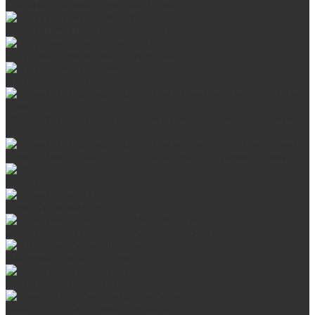
Стальные банные печи БашПечи
Банные печи ProMetall с сеткой
Чугунные печи в камне ProMetall
Отопительные печи
Печи Vöhringer из нерж. стали в камне и комплектующие к
ним
Печи Vöhringer из нерж. стали и комплектующие к ним
Печи Берёзка
Печи Сталь-Мастер
Электрические печи SANGENS для бани
Навесные баки для печи
Баки на трубе для бани
Баки-теплообменники для бани