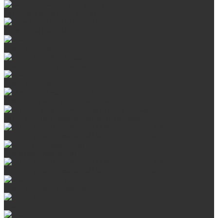
Запорная арматура, трубы
Оцинкованная сталь Briz
Сталь AISI 430
Сталь AISI 304 (Austenite)
Сталь AISI 316
Дымоходы из черного металла
Интерьерные дымоходы Arctic (белый)
Интерьерные дымоходы BlackSide (черный)
Овальные дымоходы
Интерьерные дымоходы BlackSide (черный)
Сталь AISI 304 (Austenite)
Сталь AISI 316