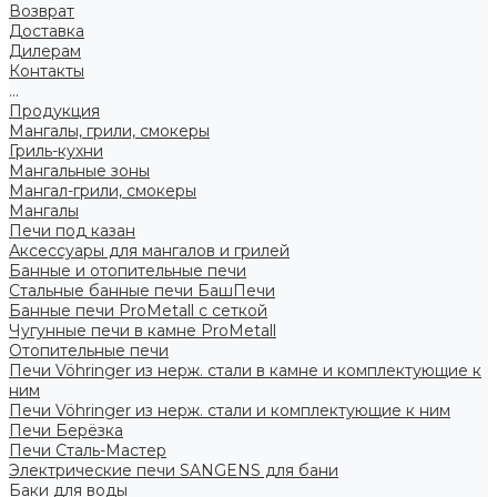
Возврат
Доставка
Дилерам
Контакты
...
Продукция
Мангалы, грили, смокеры
Гриль-кухни
Мангальные зоны
Мангал-грили, смокеры
Мангалы
Печи под казан
Аксессуары для мангалов и грилей
Банные и отопительные печи
Стальные банные печи БашПечи
Банные печи ProMetall с сеткой
Чугунные печи в камне ProMetall
Отопительные печи
Печи Vöhringer из нерж. стали в камне и комплектующие к
ним
Печи Vöhringer из нерж. стали и комплектующие к ним
Печи Берёзка
Печи Сталь-Мастер
Электрические печи SANGENS для бани
Баки для воды