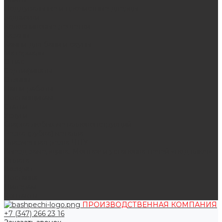
Поддувальные и прочистные дверцы
Задвижки
Колосниковые решетки
Казаны
Камни для бани и сауны
Материалы
О нас
Сертификаты
Отзывы
Наши работы
Поставщикам
Статьи
Услуги
Сварка любых металлоконструкций
Резка (рубка) металла
Плазменная резка ЧПУ
Выезд замерщика. Монтаж и установка печей «под ключ»
Оплата
Возврат
Доставка
Дилерам
Контакты
ПРОИЗВОДСТВЕННАЯ КОМПАНИЯ
+7 (347) 266 23 16