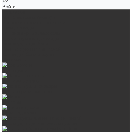
Войти
Продукция
Мангалы, грили, смокеры
Банные и отопительные печи
Баки для воды
Одноконтурные дымоходы
Двухконтурные дымоходы
Аксессуары для бани
Комплектующие для печей
Камни для бани и сауны
Материалы
Гриль-кухни
Мангальные зоны
Мангал-грили, смокеры
Мангалы
Печи под казан
Аксессуары для мангалов и грилей