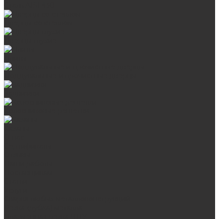
Сталь AISI 430
Дверцы со стеклом
Дверцы глухие
Плиты
Поддувальные и прочистные дверцы
Задвижки
Колосниковые решетки
Казаны
О нас
Сертификаты
Отзывы
Наши работы
Поставщикам
Статьи
Услуги
Сварка любых металлоконструкций
Резка (рубка) металла
Плазменная резка ЧПУ