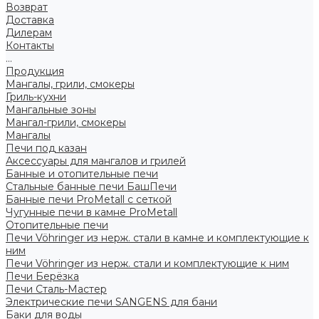
Возврат
Доставка
Дилерам
Контакты
...
Продукция
Мангалы, грили, смокеры
Гриль-кухни
Мангальные зоны
Мангал-грили, смокеры
Мангалы
Печи под казан
Аксессуары для мангалов и грилей
Банные и отопительные печи
Стальные банные печи БашПечи
Банные печи ProMetall с сеткой
Чугунные печи в камне ProMetall
Отопительные печи
Печи Vöhringer из нерж. стали в камне и комплектующие к
ним
Печи Vöhringer из нерж. стали и комплектующие к ним
Печи Берёзка
Печи Сталь-Мастер
Электрические печи SANGENS для бани
Баки для воды