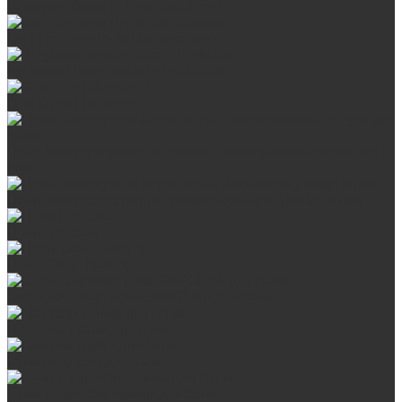
Стальные банные печи БашПечи
Банные печи ProMetall с сеткой
Чугунные печи в камне ProMetall
Отопительные печи
Печи Vöhringer из нерж. стали в камне и комплектующие к
ним
Печи Vöhringer из нерж. стали и комплектующие к ним
Печи Берёзка
Печи Сталь-Мастер
Электрические печи SANGENS для бани
Навесные баки для печи
Баки на трубе для бани
Баки-теплообменники для бани