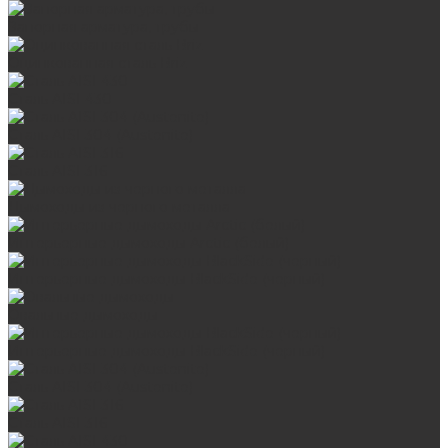
Запорная арматура, трубы
Оцинкованная сталь Briz
Сталь AISI 430
Сталь AISI 304 (Austenite)
Сталь AISI 316
Дымоходы из черного металла
Интерьерные дымоходы Arctic (белый)
Интерьерные дымоходы BlackSide (черный)
Овальные дымоходы
Интерьерные дымоходы BlackSide (черный)
Сталь AISI 304 (Austenite)
Сталь AISI 316