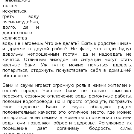
Невозможно
толком
искупаться,
греть воду
очень неудобно,
долго, да, и
достаточного
количества
воды не нагреешь. Что же делать? Ехать к родственникам
и друзьям в другой район? Не факт, что люди будут
довольны непрошенным гостям, да и надоедать не
хочется. Отличным выходом из ситуации могут стать
частные бани. Уж тут-то можно помыться вдоволь,
попариться, отдохнуть, почувствовать себя в домашней
обстановке.
Бани и сауны играют огромную роль в жизни жителей и
гостей города. Частные бани не только помогают
пережить сезонное отключение воды, ремонтные работы,
поломки водопровода, но и просто отдохнуть, поправить
свое здоровье. Бани и сауны обладают рядом
положительных качеств: это отличное место, где можно
попариться всей семьей в моменты отключения горячей
воды; они позволяют обрести здоровье. Регулярное их
посещение дает организму бодрость, силы,
оздоравливает.