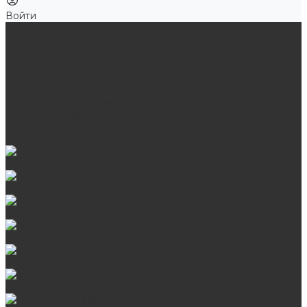
Войти
Продукция
Мангалы, грили, смокеры
Банные и отопительные печи
Баки для воды
Одноконтурные дымоходы
Двухконтурные дымоходы
Аксессуары для бани
Комплектующие для печей
Камни для бани и сауны
Материалы
Гриль-кухни
Мангальные зоны
Мангал-грили, смокеры
Мангалы
Печи под казан
Аксессуары для мангалов и грилей