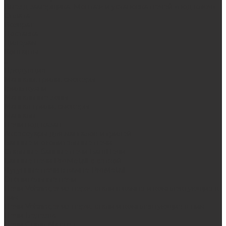
Выезд замерщика. Монтаж и установка печей «под ключ»
Оплата
Возврат
Доставка
Дилерам
Контакты
...
Продукция
Мангалы, грили, смокеры
Гриль-кухни
Мангальные зоны
Мангал-грили, смокеры
Мангалы
Печи под казан
Аксессуары для мангалов и грилей
Банные и отопительные печи
Стальные банные печи БашПечи
Банные печи ProMetall с сеткой
Чугунные печи в камне ProMetall
Отопительные печи
Печи Vöhringer из нерж. стали в камне и комплектующие к
ним
Печи Vöhringer из нерж. стали и комплектующие к ним
Печи Берёзка
Печи Сталь-Мастер