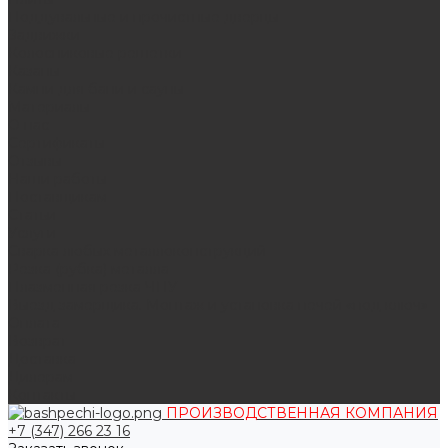
Поддувальные и прочистные дверцы
Задвижки
Колосниковые решетки
Казаны
Камни для бани и сауны
Материалы
О нас
Сертификаты
Отзывы
Наши работы
Поставщикам
Статьи
Услуги
Сварка любых металлоконструкций
Резка (рубка) металла
Плазменная резка ЧПУ
Выезд замерщика. Монтаж и установка печей «под ключ»
Оплата
Возврат
Доставка
Дилерам
Контакты
ПРОИЗВОДСТВЕННАЯ КОМПАНИЯ
+7 (347) 266 23 16