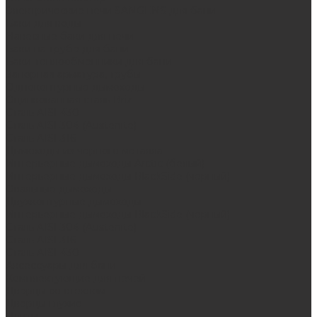
Электрические печи SANGENS для бани
Баки для воды
Навесные баки для печи
Баки на трубе для бани
Баки-теплообменники для бани
Запорная арматура, трубы
Одноконтурные дымоходы
Оцинкованная сталь Briz
Сталь AISI 430
Сталь AISI 304 (Austenite)
Сталь AISI 316
Дымоходы из черного металла
Интерьерные дымоходы Arctic (белый)
Интерьерные дымоходы BlackSide (черный)
Овальные дымоходы
Двухконтурные дымоходы
Интерьерные дымоходы BlackSide (черный)
Сталь AISI 304 (Austenite)
Сталь AISI 316
Сталь AISI 430
Аксессуары для бани
Комплектующие для печей
Дверцы со стеклом
Дверцы глухие
Плиты