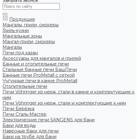
Заказать звонок
Продукция
Мангалы, грили, смокеры
Гриль-кухни
Мангальные зоны
Мангал-грили, смокеры
Мангалы
Печи под казан
Аксессуары для мангалов и грилей
Банные и отопительные печи
Стальные банные печи БашПечи
Банные печи ProMetall с сеткой
Чугунные печи в камне ProMetall
Отопительные печи
Печи Vöhringer из нерж. стали в камне и комплектующие к
ним
Печи Vöhringer из нерж. стали и комплектующие к ним
Печи Берёзка
Печи Сталь-Мастер
Электрические печи SANGENS для бани
Баки для воды
Навесные баки для печи
Баки на трубе для бани