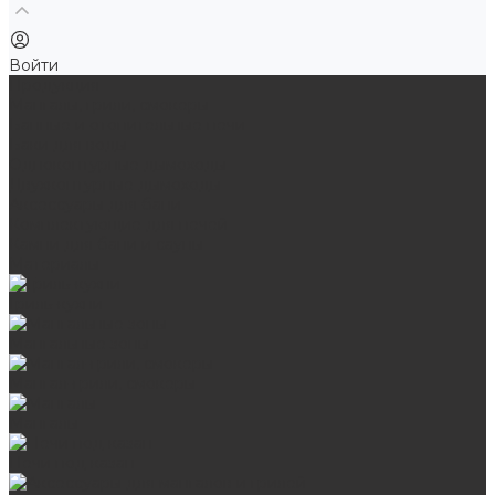
Войти
Продукция
Мангалы, грили, смокеры
Банные и отопительные печи
Баки для воды
Одноконтурные дымоходы
Двухконтурные дымоходы
Аксессуары для бани
Комплектующие для печей
Камни для бани и сауны
Материалы
Гриль-кухни
Мангальные зоны
Мангал-грили, смокеры
Мангалы
Печи под казан