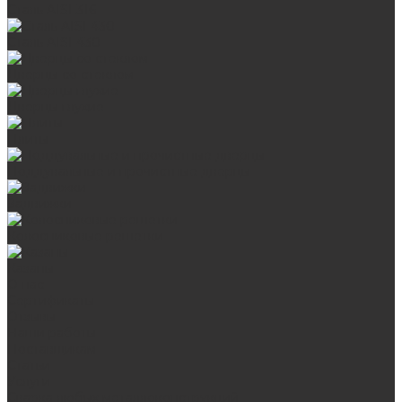
Сталь AISI 316
Сталь AISI 430
Дверцы со стеклом
Дверцы глухие
Плиты
Поддувальные и прочистные дверцы
Задвижки
Колосниковые решетки
Казаны
О нас
Сертификаты
Отзывы
Наши работы
Поставщикам
Статьи
Услуги
Сварка любых металлоконструкций