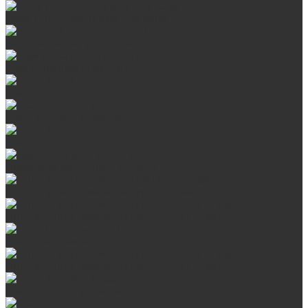
Баки-теплообменники для бани
Запорная арматура, трубы
Оцинкованная сталь Briz
Сталь AISI 430
Сталь AISI 304 (Austenite)
Сталь AISI 316
Дымоходы из черного металла
Интерьерные дымоходы Arctic (белый)
Интерьерные дымоходы BlackSide (черный)
Овальные дымоходы
Интерьерные дымоходы BlackSide (черный)
Сталь AISI 304 (Austenite)