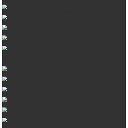
Аксессуары для мангалов и грилей
Стальные банные печи БашПечи
Банные печи ProMetall с сеткой
Чугунные печи в камне ProMetall
Отопительные печи
Печи Vöhringer из нерж. стали в камне и комплектующие к
ним
Печи Vöhringer из нерж. стали и комплектующие к ним
Печи Берёзка
Печи Сталь-Мастер
Электрические печи SANGENS для бани
Навесные баки для печи
Баки на трубе для бани