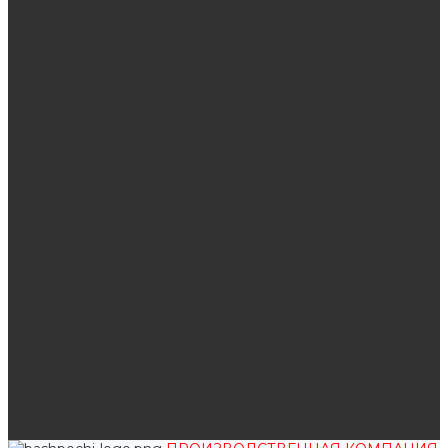
Дверцы глухие
Плиты
Поддувальные и прочистные дверцы
Задвижки
Колосниковые решетки
Казаны
Камни для бани и сауны
Материалы
О нас
Сертификаты
Отзывы
Наши работы
Поставщикам
Статьи
Услуги
Сварка любых металлоконструкций
Резка (рубка) металла
Плазменная резка ЧПУ
Выезд замерщика. Монтаж и установка печей «под ключ»
Оплата
Возврат
Доставка
Дилерам
Контакты