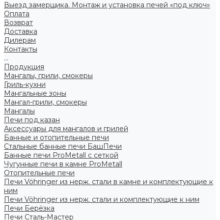
Выезд замерщика. Монтаж и установка печей «под ключ»
Оплата
Возврат
Доставка
Дилерам
Контакты
...
Продукция
Мангалы, грили, смокеры
Гриль-кухни
Мангальные зоны
Мангал-грили, смокеры
Мангалы
Печи под казан
Аксессуары для мангалов и грилей
Банные и отопительные печи
Стальные банные печи БашПечи
Банные печи ProMetall с сеткой
Чугунные печи в камне ProMetall
Отопительные печи
Печи Vöhringer из нерж. стали в камне и комплектующие к
ним
Печи Vöhringer из нерж. стали и комплектующие к ним
Печи Берёзка
Печи Сталь-Мастер