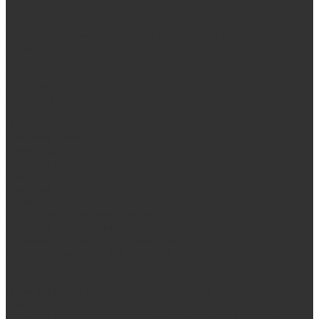
Резка (рубка) металла
Плазменная резка ЧПУ
Выезд замерщика. Монтаж и установка печей «под ключ»
Оплата
Возврат
Доставка
Дилерам
Контакты
...
Продукция
Мангалы, грили, смокеры
Гриль-кухни
Мангальные зоны
Мангал-грили, смокеры
Мангалы
Печи под казан
Аксессуары для мангалов и грилей
Банные и отопительные печи
Стальные банные печи БашПечи
Банные печи ProMetall с сеткой
Чугунные печи в камне ProMetall
Отопительные печи
Печи Vöhringer из нерж. стали в камне и комплектующие к
ним
Печи Vöhringer из нерж. стали и комплектующие к ним