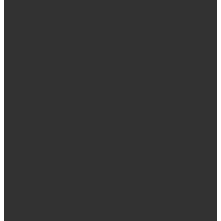
Печи Берёзка
Печи Сталь-Мастер
Электрические печи SANGENS для бани
Баки для воды
Навесные баки для печи
Баки на трубе для бани
Баки-теплообменники для бани
Запорная арматура, трубы
Одноконтурные дымоходы
Оцинкованная сталь Briz
Сталь AISI 430
Сталь AISI 304 (Austenite)
Сталь AISI 316
Дымоходы из черного металла
Интерьерные дымоходы Arctic (белый)
Интерьерные дымоходы BlackSide (черный)
Овальные дымоходы
Двухконтурные дымоходы
Интерьерные дымоходы BlackSide (черный)
Сталь AISI 304 (Austenite)
Сталь AISI 316
Сталь AISI 430
Аксессуары для бани
Комплектующие для печей
Дверцы со стеклом