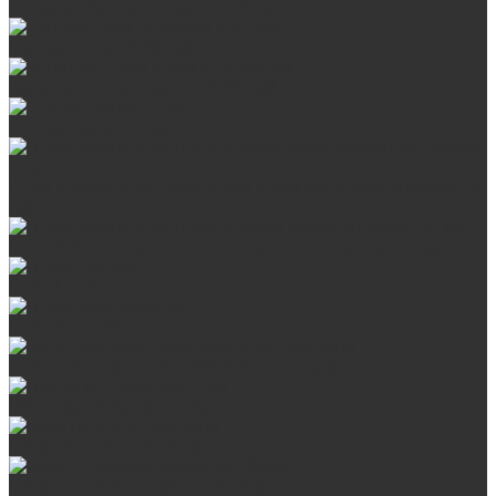
Стальные банные печи БашПечи
Банные печи ProMetall с сеткой
Чугунные печи в камне ProMetall
Отопительные печи
Печи Vöhringer из нерж. стали в камне и комплектующие к
ним
Печи Vöhringer из нерж. стали и комплектующие к ним
Печи Берёзка
Печи Сталь-Мастер
Электрические печи SANGENS для бани
Навесные баки для печи
Баки на трубе для бани
Баки-теплообменники для бани