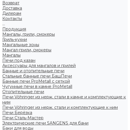
Возврат
Доставка
Дилерам
Контакты
...
Продукция
Мангалы, грили, смокеры
Гриль-кухни
Мангальные зоны
Мангал-грили, смокеры
Мангалы
Печи под казан
Аксессуары для мангалов и грилей
Банные и отопительные печи
Стальные банные печи БашПечи
Банные печи ProMetall с сеткой
Чугунные печи в камне ProMetall
Отопительные печи
Печи Vöhringer из нерж. стали в камне и комплектующие к
ним
Печи Vöhringer из нерж. стали и комплектующие к ним
Печи Берёзка
Печи Сталь-Мастер
Электрические печи SANGENS для бани
Баки для воды