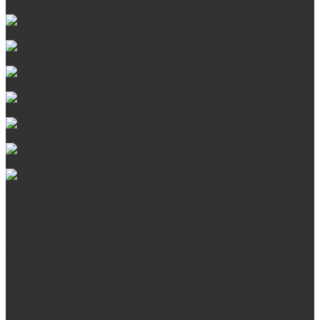
Сталь AISI 430
Дверцы со стеклом
Дверцы глухие
Плиты
Поддувальные и прочистные дверцы
Задвижки
Колосниковые решетки
Казаны
О нас
Сертификаты
Отзывы
Наши работы
Поставщикам
Статьи
Услуги
Сварка любых металлоконструкций
Резка (рубка) металла
Плазменная резка ЧПУ