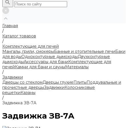
Главная
/
Каталог товаров
/
Комплектующие для печей
Мангалы, грили, смокеры
Банные и отопительные печи
Баки
для воды
Одноконтурные дымоходы
Двухконтурные
дымоходы
Аксессуары для бани
Комплектующие для
печей
Камни для бани и сауны
Материалы
/
Задвижки
Дверцы со стеклом
Дверцы глухие
Плиты
Поддувальные и
прочистные дверцы
Задвижки
Колосниковые
решетки
Казаны
/
Задвижка ЗВ-7А
Задвижка ЗВ-7А