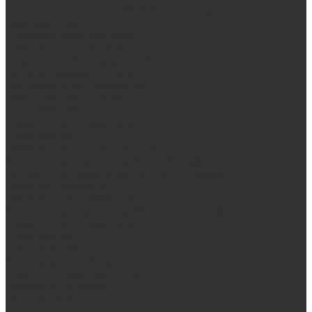
Электрические печи SANGENS для бани
Баки для воды
Навесные баки для печи
Баки на трубе для бани
Баки-теплообменники для бани
Запорная арматура, трубы
Одноконтурные дымоходы
Оцинкованная сталь Briz
Сталь AISI 430
Сталь AISI 304 (Austenite)
Сталь AISI 316
Дымоходы из черного металла
Интерьерные дымоходы Arctic (белый)
Интерьерные дымоходы BlackSide (черный)
Овальные дымоходы
Двухконтурные дымоходы
Интерьерные дымоходы BlackSide (черный)
Сталь AISI 304 (Austenite)
Сталь AISI 316
Сталь AISI 430
Аксессуары для бани
Комплектующие для печей
Дверцы со стеклом
Дверцы глухие
Плиты