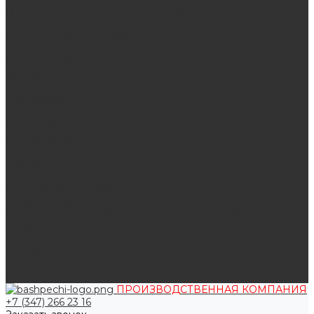
Поддувальные и прочистные дверцы
Задвижки
Колосниковые решетки
Казаны
Камни для бани и сауны
Материалы
О нас
Сертификаты
Отзывы
Наши работы
Поставщикам
Статьи
Услуги
Сварка любых металлоконструкций
Резка (рубка) металла
Плазменная резка ЧПУ
Выезд замерщика. Монтаж и установка печей «под ключ»
Оплата
Возврат
Доставка
Дилерам
Контакты
ПРОИЗВОДСТВЕННАЯ КОМПАНИЯ
+7 (347) 266 23 16