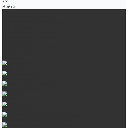
Войти
Продукция
Мангалы, грили, смокеры
Банные и отопительные печи
Баки для воды
Одноконтурные дымоходы
Двухконтурные дымоходы
Аксессуары для бани
Комплектующие для печей
Камни для бани и сауны
Материалы
Гриль-кухни
Мангальные зоны
Мангал-грили, смокеры
Мангалы
Печи под казан
Аксессуары для мангалов и грилей