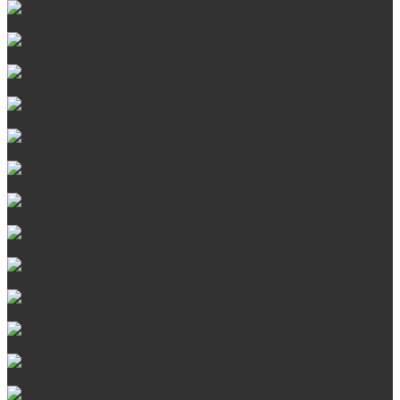
Запорная арматура, трубы
Оцинкованная сталь Briz
Сталь AISI 430
Сталь AISI 304 (Austenite)
Сталь AISI 316
Дымоходы из черного металла
Интерьерные дымоходы Arctic (белый)
Интерьерные дымоходы BlackSide (черный)
Овальные дымоходы
Интерьерные дымоходы BlackSide (черный)
Сталь AISI 304 (Austenite)
Сталь AISI 316