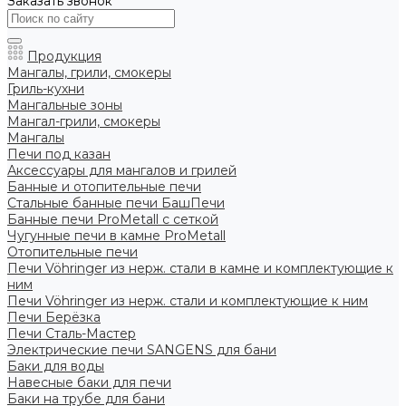
Заказать звонок
Продукция
Мангалы, грили, смокеры
Гриль-кухни
Мангальные зоны
Мангал-грили, смокеры
Мангалы
Печи под казан
Аксессуары для мангалов и грилей
Банные и отопительные печи
Стальные банные печи БашПечи
Банные печи ProMetall с сеткой
Чугунные печи в камне ProMetall
Отопительные печи
Печи Vöhringer из нерж. стали в камне и комплектующие к
ним
Печи Vöhringer из нерж. стали и комплектующие к ним
Печи Берёзка
Печи Сталь-Мастер
Электрические печи SANGENS для бани
Баки для воды
Навесные баки для печи
Баки на трубе для бани