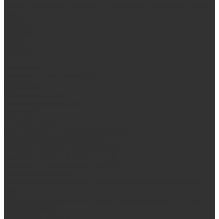
Выезд замерщика. Монтаж и установка печей «под ключ»
Оплата
Возврат
Доставка
Дилерам
Контакты
...
Продукция
Мангалы, грили, смокеры
Гриль-кухни
Мангальные зоны
Мангал-грили, смокеры
Мангалы
Печи под казан
Аксессуары для мангалов и грилей
Банные и отопительные печи
Стальные банные печи БашПечи
Банные печи ProMetall с сеткой
Чугунные печи в камне ProMetall
Отопительные печи
Печи Vöhringer из нерж. стали в камне и комплектующие к
ним
Печи Vöhringer из нерж. стали и комплектующие к ним
Печи Берёзка
Печи Сталь-Мастер