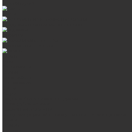
Дверцы глухие
Плиты
Поддувальные и прочистные дверцы
Задвижки
Колосниковые решетки
Казаны
О нас
Сертификаты
Отзывы
Наши работы
Поставщикам
Статьи
Услуги
Сварка любых металлоконструкций
Резка (рубка) металла
Плазменная резка ЧПУ
Выезд замерщика. Монтаж и установка печей «под ключ»
Оплата
Возврат
Доставка