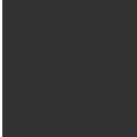
Запорная арматура, трубы
Одноконтурные дымоходы
Оцинкованная сталь Briz
Сталь AISI 430
Сталь AISI 304 (Austenite)
Сталь AISI 316
Дымоходы из черного металла
Интерьерные дымоходы Arctic (белый)
Интерьерные дымоходы BlackSide (черный)
Овальные дымоходы
Двухконтурные дымоходы
Интерьерные дымоходы BlackSide (черный)
Сталь AISI 304 (Austenite)
Сталь AISI 316
Сталь AISI 430
Аксессуары для бани
Комплектующие для печей
Дверцы со стеклом
Дверцы глухие
Плиты
Поддувальные и прочистные дверцы
Задвижки
Колосниковые решетки
Казаны
Камни для бани и сауны