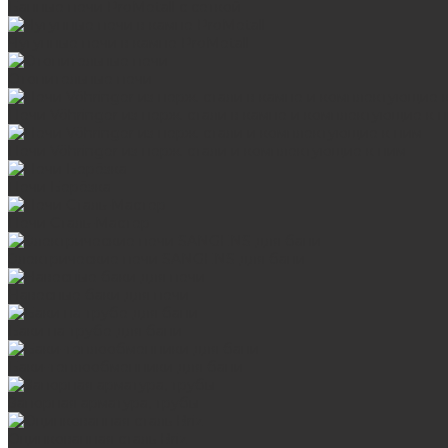
Банные печи ProMetall с сеткой
Чугунные печи в камне ProMetall
Отопительные печи
Печи Vöhringer из нерж. стали в камне и комплектующие к 
Печи Vöhringer из нерж. стали и комплектующие к ним
Печи Берёзка
Печи Сталь-Мастер
Электрические печи SANGENS для бани
Навесные баки для печи
Баки на трубе для бани
Баки-теплообменники для бани
Запорная арматура, трубы
Оцинкованная сталь Briz