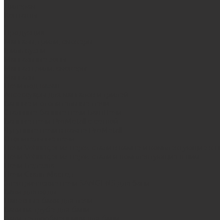
Дилерам
Контакты
...
Продукция
Мангалы, грили, смокеры
Гриль-кухни
Мангальные зоны
Мангал-грили, смокеры
Мангалы
Печи под казан
Аксессуары для мангалов и грилей
Банные и отопительные печи
Стальные банные печи БашПечи
Банные печи ProMetall с сеткой
Чугунные печи в камне ProMetall
Отопительные печи
Печи Vöhringer из нерж. стали в камне и комплектующие к 
Печи Vöhringer из нерж. стали и комплектующие к ним
Печи Берёзка
Печи Сталь-Мастер
Электрические печи SANGENS для бани
Баки для воды
Навесные баки для печи
Баки на трубе для бани
Баки-теплообменники для бани