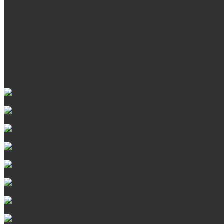
Продукция
Мангалы, грили, смокеры
Банные и отопительные печи
Баки для воды
Одноконтурные дымоходы
Двухконтурные дымоходы
Аксессуары для бани
Комплектующие для печей
Камни для бани и сауны
Материалы
Гриль-кухни
Мангальные зоны
Мангал-грили, смокеры
Мангалы
Печи под казан
Аксессуары для мангалов и грилей
Стальные банные печи БашПечи