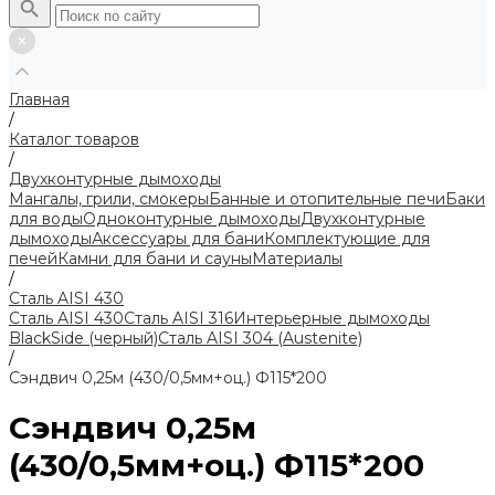
Главная
/
Каталог товаров
/
Двухконтурные дымоходы
Мангалы, грили, смокеры
Банные и отопительные печи
Баки
для воды
Одноконтурные дымоходы
Двухконтурные
дымоходы
Аксессуары для бани
Комплектующие для
печей
Камни для бани и сауны
Материалы
/
Сталь AISI 430
Сталь AISI 430
Сталь AISI 316
Интерьерные дымоходы
BlackSide (черный)
Сталь AISI 304 (Austenite)
/
Сэндвич 0,25м (430/0,5мм+оц.) Ф115*200
Сэндвич 0,25м
(430/0,5мм+оц.) Ф115*200