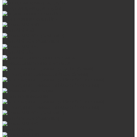
Запорная арматура, трубы
Оцинкованная сталь Briz
Сталь AISI 430
Сталь AISI 304 (Austenite)
Сталь AISI 316
Дымоходы из черного металла
Интерьерные дымоходы Arctic (белый)
Интерьерные дымоходы BlackSide (черный)
Овальные дымоходы
Интерьерные дымоходы BlackSide (черный)
Сталь AISI 304 (Austenite)
Сталь AISI 316