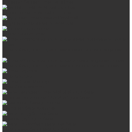
Стальные банные печи БашПечи
Банные печи ProMetall с сеткой
Чугунные печи в камне ProMetall
Отопительные печи
Печи Vöhringer из нерж. стали в камне и комплектующие к
ним
Печи Vöhringer из нерж. стали и комплектующие к ним
Печи Берёзка
Печи Сталь-Мастер
Электрические печи SANGENS для бани
Навесные баки для печи
Баки на трубе для бани
Баки-теплообменники для бани