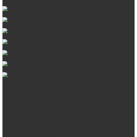
Сталь AISI 430
Дверцы со стеклом
Дверцы глухие
Плиты
Поддувальные и прочистные дверцы
Задвижки
Колосниковые решетки
Казаны
О нас
Сертификаты
Отзывы
Наши работы
Поставщикам
Статьи
Услуги
Сварка любых металлоконструкций
Резка (рубка) металла
Плазменная резка ЧПУ