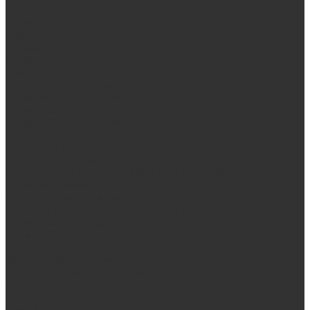
Электрические печи SANGENS для бани
Баки для воды
Навесные баки для печи
Баки на трубе для бани
Баки-теплообменники для бани
Запорная арматура, трубы
Одноконтурные дымоходы
Оцинкованная сталь Briz
Сталь AISI 430
Сталь AISI 304 (Austenite)
Сталь AISI 316
Дымоходы из черного металла
Интерьерные дымоходы Arctic (белый)
Интерьерные дымоходы BlackSide (черный)
Овальные дымоходы
Двухконтурные дымоходы
Интерьерные дымоходы BlackSide (черный)
Сталь AISI 304 (Austenite)
Сталь AISI 316
Сталь AISI 430
Аксессуары для бани
Комплектующие для печей
Дверцы со стеклом
Дверцы глухие
Плиты