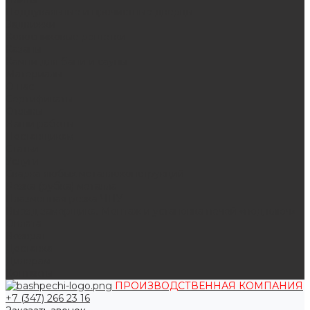
Поддувальные и прочистные дверцы
Задвижки
Колосниковые решетки
Казаны
Камни для бани и сауны
Материалы
О нас
Сертификаты
Отзывы
Наши работы
Поставщикам
Статьи
Услуги
Сварка любых металлоконструкций
Резка (рубка) металла
Плазменная резка ЧПУ
Выезд замерщика. Монтаж и установка печей «под ключ»
Оплата
Возврат
Доставка
Дилерам
Контакты
ПРОИЗВОДСТВЕННАЯ КОМПАНИЯ
+7 (347) 266 23 16