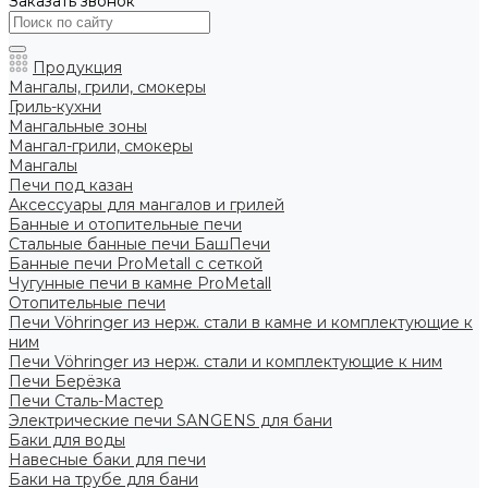
Заказать звонок
Продукция
Мангалы, грили, смокеры
Гриль-кухни
Мангальные зоны
Мангал-грили, смокеры
Мангалы
Печи под казан
Аксессуары для мангалов и грилей
Банные и отопительные печи
Стальные банные печи БашПечи
Банные печи ProMetall с сеткой
Чугунные печи в камне ProMetall
Отопительные печи
Печи Vöhringer из нерж. стали в камне и комплектующие к
ним
Печи Vöhringer из нерж. стали и комплектующие к ним
Печи Берёзка
Печи Сталь-Мастер
Электрические печи SANGENS для бани
Баки для воды
Навесные баки для печи
Баки на трубе для бани