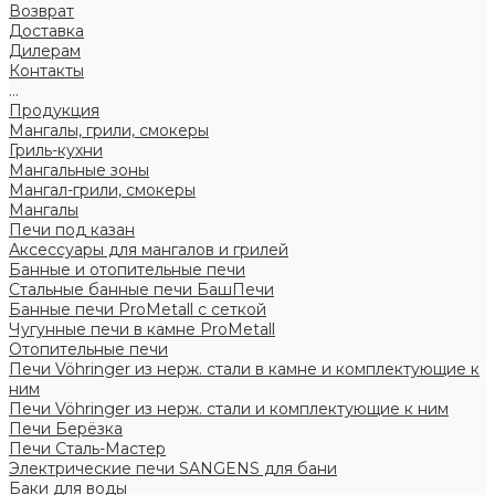
Возврат
Доставка
Дилерам
Контакты
...
Продукция
Мангалы, грили, смокеры
Гриль-кухни
Мангальные зоны
Мангал-грили, смокеры
Мангалы
Печи под казан
Аксессуары для мангалов и грилей
Банные и отопительные печи
Стальные банные печи БашПечи
Банные печи ProMetall с сеткой
Чугунные печи в камне ProMetall
Отопительные печи
Печи Vöhringer из нерж. стали в камне и комплектующие к
ним
Печи Vöhringer из нерж. стали и комплектующие к ним
Печи Берёзка
Печи Сталь-Мастер
Электрические печи SANGENS для бани
Баки для воды