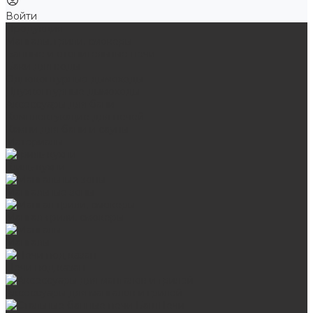
Войти
Продукция
Мангалы, грили, смокеры
Банные и отопительные печи
Баки для воды
Одноконтурные дымоходы
Двухконтурные дымоходы
Аксессуары для бани
Комплектующие для печей
Камни для бани и сауны
Материалы
Гриль-кухни
Мангальные зоны
Мангал-грили, смокеры
Мангалы
Печи под казан
Аксессуары для мангалов и грилей