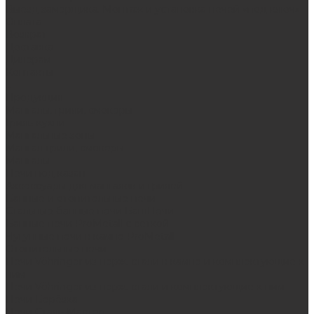
Выезд замерщика. Монтаж и установка печей «под ключ»
Оплата
Возврат
Доставка
Дилерам
Контакты
...
Продукция
Мангалы, грили, смокеры
Гриль-кухни
Мангальные зоны
Мангал-грили, смокеры
Мангалы
Печи под казан
Аксессуары для мангалов и грилей
Банные и отопительные печи
Стальные банные печи БашПечи
Банные печи ProMetall с сеткой
Чугунные печи в камне ProMetall
Отопительные печи
Печи Vöhringer из нерж. стали в камне и комплектующие к
ним
Печи Vöhringer из нерж. стали и комплектующие к ним
Печи Берёзка
Печи Сталь-Мастер