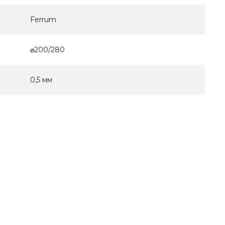
Ferrum
⌀200/280
0,5 мм