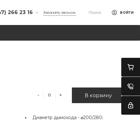
47) 266 23 16
Заказать звонок
Поиск
ВОЙТИ
266 23 16
л. Ульяновых, 65,
-00 - 18-00
- 15-00
дной
i@yandex.ru
 33 74 944
л. Ахметова, д.
К "Заречный",
-
+
В корзину
 "Добрая
-00 - 18-00
 - 16-00
Диаметр дымохода -
⌀200/280;
дной
n@mail.ru