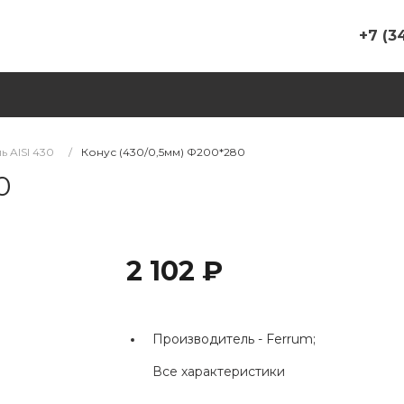
+7 (3
+7 (347) 
г. Уфа, у
корп. 13
Пн-Пт 09
Сб 10-00 
ь AISI 430
/
Конус (430/0,5мм) Ф200*280
Вс Выхо
0
bashpech
+7 (937)
г. Уфа, у
326/1, ТС
2 102 ₽
пав. №8,
банька"
Пн-Пт 09
Сб 09-00
Производитель -
Ferrum;
Вс Выхо
rinatgali
Все характеристики