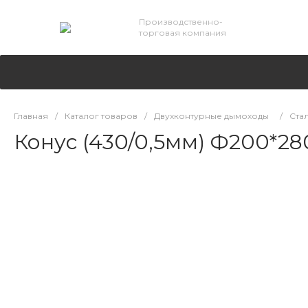
Производственно-
торговая компания
Главная
/
Каталог товаров
/
Двухконтурные дымоходы
/
Стал
Конус (430/0,5мм) Ф200*28