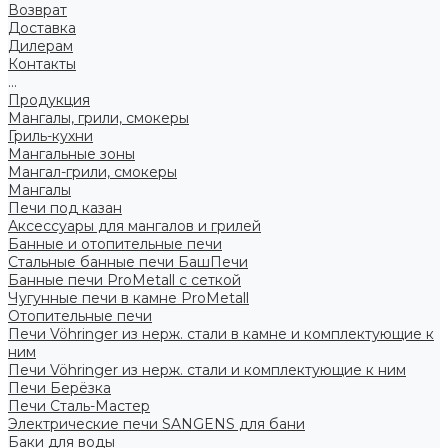
Возврат
Доставка
Дилерам
Контакты
...
Продукция
Мангалы, грили, смокеры
Гриль-кухни
Мангальные зоны
Мангал-грили, смокеры
Мангалы
Печи под казан
Аксессуары для мангалов и грилей
Банные и отопительные печи
Стальные банные печи БашПечи
Банные печи ProMetall с сеткой
Чугунные печи в камне ProMetall
Отопительные печи
Печи Vöhringer из нерж. стали в камне и комплектующие к
ним
Печи Vöhringer из нерж. стали и комплектующие к ним
Печи Берёзка
Печи Сталь-Мастер
Электрические печи SANGENS для бани
Баки для воды