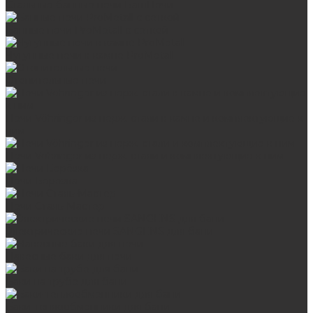
Стальные банные печи БашПечи
Банные печи ProMetall с сеткой
Чугунные печи в камне ProMetall
Отопительные печи
Печи Vöhringer из нерж. стали в камне и комплектующие к
ним
Печи Vöhringer из нерж. стали и комплектующие к ним
Печи Берёзка
Печи Сталь-Мастер
Электрические печи SANGENS для бани
Навесные баки для печи
Баки на трубе для бани
Баки-теплообменники для бани