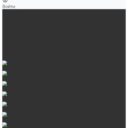
Войти
Продукция
Мангалы, грили, смокеры
Банные и отопительные печи
Баки для воды
Одноконтурные дымоходы
Двухконтурные дымоходы
Аксессуары для бани
Комплектующие для печей
Камни для бани и сауны
Материалы
Гриль-кухни
Мангальные зоны
Мангал-грили, смокеры
Мангалы
Печи под казан
Аксессуары для мангалов и грилей