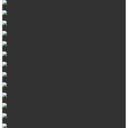
Запорная арматура, трубы
Оцинкованная сталь Briz
Сталь AISI 430
Сталь AISI 304 (Austenite)
Сталь AISI 316
Дымоходы из черного металла
Интерьерные дымоходы Arctic (белый)
Интерьерные дымоходы BlackSide (черный)
Овальные дымоходы
Интерьерные дымоходы BlackSide (черный)
Сталь AISI 304 (Austenite)
Сталь AISI 316