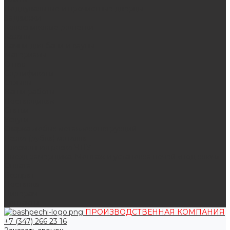
Поддувальные и прочистные дверцы
Задвижки
Колосниковые решетки
Казаны
Камни для бани и сауны
Материалы
О нас
Сертификаты
Отзывы
Наши работы
Поставщикам
Статьи
Услуги
Сварка любых металлоконструкций
Резка (рубка) металла
Плазменная резка ЧПУ
Выезд замерщика. Монтаж и установка печей «под ключ»
Оплата
Возврат
Доставка
Дилерам
Контакты
ПРОИЗВОДСТВЕННАЯ КОМПАНИЯ
+7 (347) 266 23 16