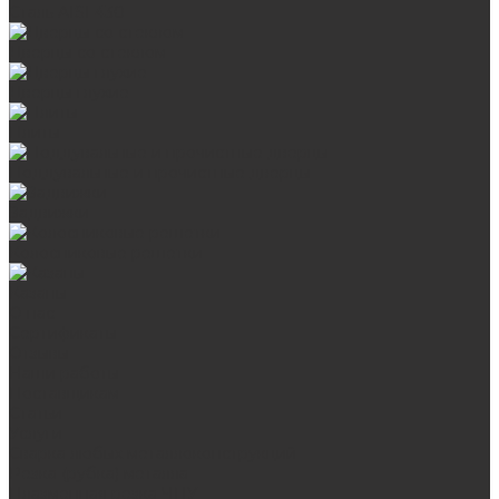
Сталь AISI 430
Дверцы со стеклом
Дверцы глухие
Плиты
Поддувальные и прочистные дверцы
Задвижки
Колосниковые решетки
Казаны
О нас
Сертификаты
Отзывы
Наши работы
Поставщикам
Статьи
Услуги
Сварка любых металлоконструкций
Резка (рубка) металла
Плазменная резка ЧПУ