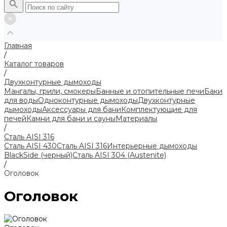
Главная
/
Каталог товаров
/
Двухконтурные дымоходы
Мангалы, грили, смокеры
Банные и отопительные печи
Баки
для воды
Одноконтурные дымоходы
Двухконтурные
дымоходы
Аксессуары для бани
Комплектующие для
печей
Камни для бани и сауны
Материалы
/
Сталь AISI 316
Сталь AISI 430
Сталь AISI 316
Интерьерные дымоходы
BlackSide (черный)
Сталь AISI 304 (Austenite)
/
Оголовок
Оголовок