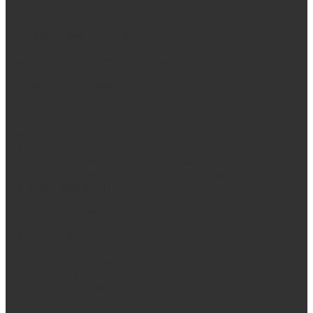
Электрические печи SANGENS для бани
Баки для воды
Навесные баки для печи
Баки на трубе для бани
Баки-теплообменники для бани
Запорная арматура, трубы
Одноконтурные дымоходы
Оцинкованная сталь Briz
Сталь AISI 430
Сталь AISI 304 (Austenite)
Сталь AISI 316
Дымоходы из черного металла
Интерьерные дымоходы Arctic (белый)
Интерьерные дымоходы BlackSide (черный)
Овальные дымоходы
Двухконтурные дымоходы
Интерьерные дымоходы BlackSide (черный)
Сталь AISI 304 (Austenite)
Сталь AISI 316
Сталь AISI 430
Аксессуары для бани
Комплектующие для печей
Дверцы со стеклом
Дверцы глухие
Плиты