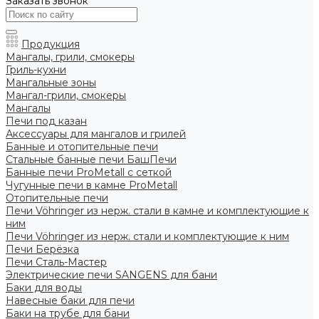
Заказать звонок
Продукция
Мангалы, грили, смокеры
Гриль-кухни
Мангальные зоны
Мангал-грили, смокеры
Мангалы
Печи под казан
Аксессуары для мангалов и грилей
Банные и отопительные печи
Стальные банные печи БашПечи
Банные печи ProMetall с сеткой
Чугунные печи в камне ProMetall
Отопительные печи
Печи Vöhringer из нерж. стали в камне и комплектующие к
ним
Печи Vöhringer из нерж. стали и комплектующие к ним
Печи Берёзка
Печи Сталь-Мастер
Электрические печи SANGENS для бани
Баки для воды
Навесные баки для печи
Баки на трубе для бани