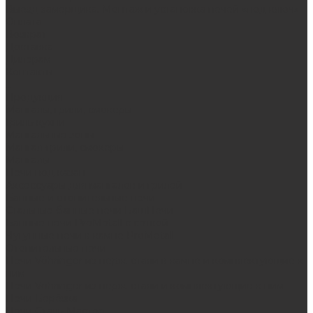
Выезд замерщика. Монтаж и установка печей «под ключ»
Оплата
Возврат
Доставка
Дилерам
Контакты
...
Продукция
Мангалы, грили, смокеры
Гриль-кухни
Мангальные зоны
Мангал-грили, смокеры
Мангалы
Печи под казан
Аксессуары для мангалов и грилей
Банные и отопительные печи
Стальные банные печи БашПечи
Банные печи ProMetall с сеткой
Чугунные печи в камне ProMetall
Отопительные печи
Печи Vöhringer из нерж. стали в камне и комплектующие к
ним
Печи Vöhringer из нерж. стали и комплектующие к ним
Печи Берёзка
Печи Сталь-Мастер