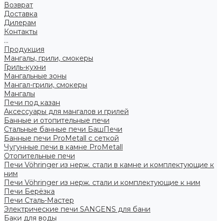
Возврат
Доставка
Дилерам
Контакты
...
Продукция
Мангалы, грили, смокеры
Гриль-кухни
Мангальные зоны
Мангал-грили, смокеры
Мангалы
Печи под казан
Аксессуары для мангалов и грилей
Банные и отопительные печи
Стальные банные печи БашПечи
Банные печи ProMetall с сеткой
Чугунные печи в камне ProMetall
Отопительные печи
Печи Vöhringer из нерж. стали в камне и комплектующие к
ним
Печи Vöhringer из нерж. стали и комплектующие к ним
Печи Берёзка
Печи Сталь-Мастер
Электрические печи SANGENS для бани
Баки для воды