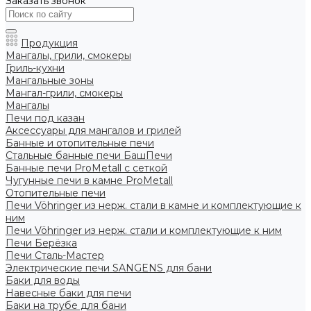
Заказать звонок
Продукция
Мангалы, грили, смокеры
Гриль-кухни
Мангальные зоны
Мангал-грили, смокеры
Мангалы
Печи под казан
Аксессуары для мангалов и грилей
Банные и отопительные печи
Стальные банные печи БашПечи
Банные печи ProMetall с сеткой
Чугунные печи в камне ProMetall
Отопительные печи
Печи Vöhringer из нерж. стали в камне и комплектующие к
ним
Печи Vöhringer из нерж. стали и комплектующие к ним
Печи Берёзка
Печи Сталь-Мастер
Электрические печи SANGENS для бани
Баки для воды
Навесные баки для печи
Баки на трубе для бани