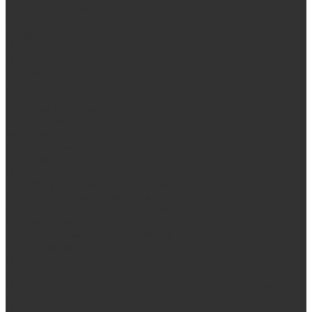
Выезд замерщика. Монтаж и установка печей «под ключ»
Оплата
Возврат
Доставка
Дилерам
Контакты
...
Продукция
Мангалы, грили, смокеры
Гриль-кухни
Мангальные зоны
Мангал-грили, смокеры
Мангалы
Печи под казан
Аксессуары для мангалов и грилей
Банные и отопительные печи
Стальные банные печи БашПечи
Банные печи ProMetall с сеткой
Чугунные печи в камне ProMetall
Отопительные печи
Печи Vöhringer из нерж. стали в камне и комплектующие к
ним
Печи Vöhringer из нерж. стали и комплектующие к ним
Печи Берёзка
Печи Сталь-Мастер