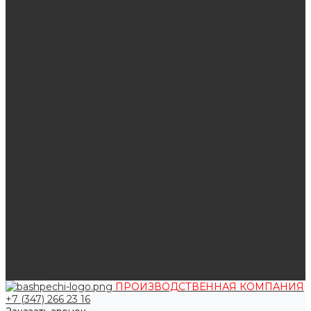
Поддувальные и прочистные дверцы
Задвижки
Колосниковые решетки
Казаны
Камни для бани и сауны
Материалы
О нас
Сертификаты
Отзывы
Наши работы
Поставщикам
Статьи
Услуги
Сварка любых металлоконструкций
Резка (рубка) металла
Плазменная резка ЧПУ
Выезд замерщика. Монтаж и установка печей «под ключ»
Оплата
Возврат
Доставка
Дилерам
Контакты
ПРОИЗВОДСТВЕННАЯ КОМПАНИЯ
+7 (347) 266 23 16