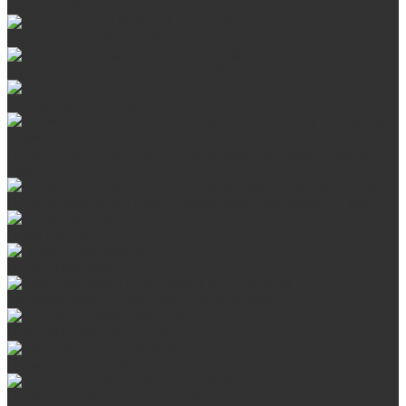
Стальные банные печи БашПечи
Банные печи ProMetall с сеткой
Чугунные печи в камне ProMetall
Отопительные печи
Печи Vöhringer из нерж. стали в камне и комплектующие к
ним
Печи Vöhringer из нерж. стали и комплектующие к ним
Печи Берёзка
Печи Сталь-Мастер
Электрические печи SANGENS для бани
Навесные баки для печи
Баки на трубе для бани
Баки-теплообменники для бани