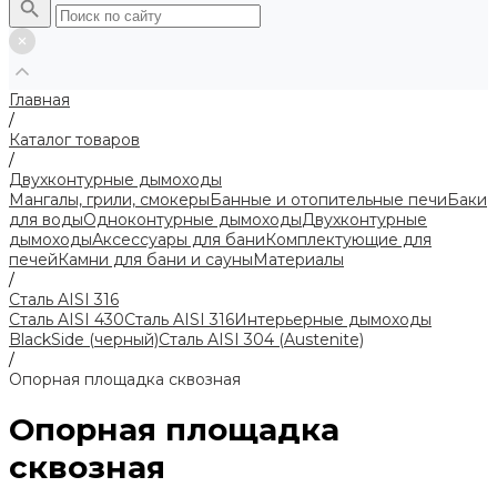
Главная
/
Каталог товаров
/
Двухконтурные дымоходы
Мангалы, грили, смокеры
Банные и отопительные печи
Баки
для воды
Одноконтурные дымоходы
Двухконтурные
дымоходы
Аксессуары для бани
Комплектующие для
печей
Камни для бани и сауны
Материалы
/
Сталь AISI 316
Сталь AISI 430
Сталь AISI 316
Интерьерные дымоходы
BlackSide (черный)
Сталь AISI 304 (Austenite)
/
Опорная площадка сквозная
Опорная площадка
сквозная