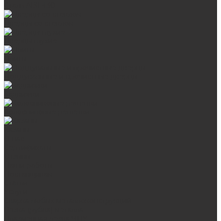
Сталь AISI 430
Дверцы со стеклом
Дверцы глухие
Плиты
Поддувальные и прочистные дверцы
Задвижки
Колосниковые решетки
Казаны
О нас
Сертификаты
Отзывы
Наши работы
Поставщикам
Статьи
Услуги
Сварка любых металлоконструкций
Резка (рубка) металла
Плазменная резка ЧПУ