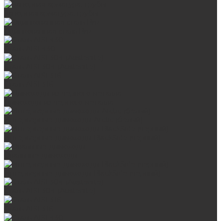
Запорная арматура, трубы
Оцинкованная сталь Briz
Сталь AISI 430
Сталь AISI 304 (Austenite)
Сталь AISI 316
Дымоходы из черного металла
Интерьерные дымоходы Arctic (белый)
Интерьерные дымоходы BlackSide (черный)
Овальные дымоходы
Интерьерные дымоходы BlackSide (черный)
Сталь AISI 304 (Austenite)
Сталь AISI 316