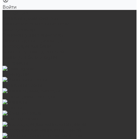
Войти
Продукция
Мангалы, грили, смокеры
Банные и отопительные печи
Баки для воды
Одноконтурные дымоходы
Двухконтурные дымоходы
Аксессуары для бани
Комплектующие для печей
Камни для бани и сауны
Материалы
Гриль-кухни
Мангальные зоны
Мангал-грили, смокеры
Мангалы
Печи под казан
Аксессуары для мангалов и грилей