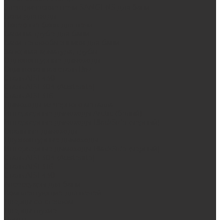
Электрические печи SANGENS для бани
Баки для воды
Навесные баки для печи
Баки на трубе для бани
Баки-теплообменники для бани
Запорная арматура, трубы
Одноконтурные дымоходы
Оцинкованная сталь Briz
Сталь AISI 430
Сталь AISI 304 (Austenite)
Сталь AISI 316
Дымоходы из черного металла
Интерьерные дымоходы Arctic (белый)
Интерьерные дымоходы BlackSide (черный)
Овальные дымоходы
Двухконтурные дымоходы
Интерьерные дымоходы BlackSide (черный)
Сталь AISI 304 (Austenite)
Сталь AISI 316
Сталь AISI 430
Аксессуары для бани
Комплектующие для печей
Дверцы со стеклом
Дверцы глухие
Плиты