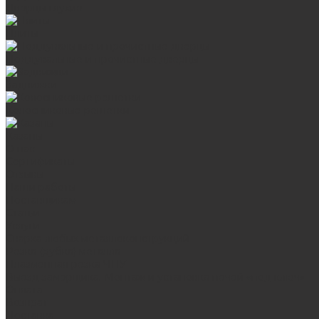
Дверцы глухие
Плиты
Поддувальные и прочистные дверцы
Задвижки
Колосниковые решетки
Казаны
О нас
Сертификаты
Отзывы
Наши работы
Поставщикам
Статьи
Услуги
Сварка любых металлоконструкций
Резка (рубка) металла
Плазменная резка ЧПУ
Выезд замерщика. Монтаж и установка печей «под ключ»
Оплата
Возврат
Доставка