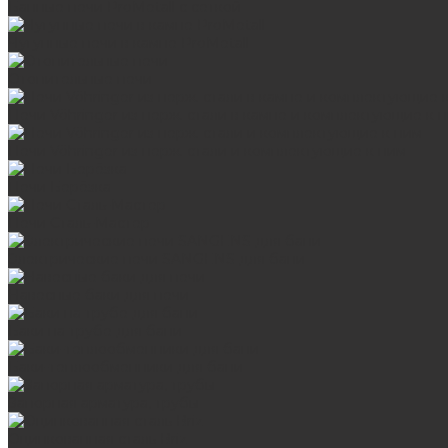
Банные печи ProMetall с сеткой
Чугунные печи в камне ProMetall
Отопительные печи
Печи Vöhringer из нерж. стали в камне и комплектующие к 
Печи Vöhringer из нерж. стали и комплектующие к ним
Печи Берёзка
Печи Сталь-Мастер
Электрические печи SANGENS для бани
Навесные баки для печи
Баки на трубе для бани
Баки-теплообменники для бани
Запорная арматура, трубы
Оцинкованная сталь Briz