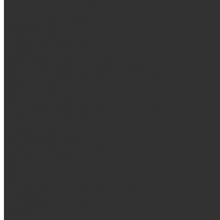
Запорная арматура, трубы
Одноконтурные дымоходы
Оцинкованная сталь Briz
Сталь AISI 430
Сталь AISI 304 (Austenite)
Сталь AISI 316
Дымоходы из черного металла
Интерьерные дымоходы Arctic (белый)
Интерьерные дымоходы BlackSide (черный)
Овальные дымоходы
Двухконтурные дымоходы
Интерьерные дымоходы BlackSide (черный)
Сталь AISI 304 (Austenite)
Сталь AISI 316
Сталь AISI 430
Аксессуары для бани
Комплектующие для печей
Дверцы со стеклом
Дверцы глухие
Плиты
Поддувальные и прочистные дверцы
Задвижки
Колосниковые решетки
Казаны
Камни для бани и сауны