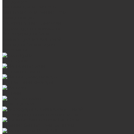
Продукция
Мангалы, грили, смокеры
Банные и отопительные печи
Баки для воды
Одноконтурные дымоходы
Двухконтурные дымоходы
Аксессуары для бани
Комплектующие для печей
Камни для бани и сауны
Материалы
Гриль-кухни
Мангальные зоны
Мангал-грили, смокеры
Мангалы
Печи под казан
Аксессуары для мангалов и грилей
Стальные банные печи БашПечи