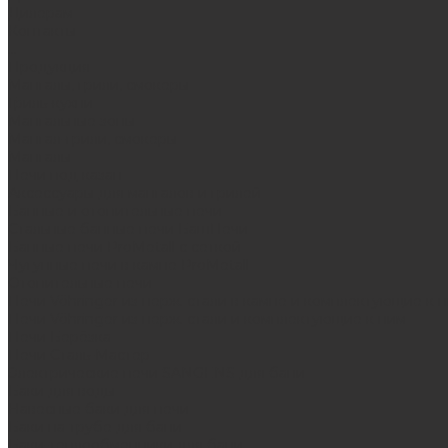
Дилерам
Контакты
...
Продукция
Мангалы, грили, смокеры
Гриль-кухни
Мангальные зоны
Мангал-грили, смокеры
Мангалы
Печи под казан
Аксессуары для мангалов и грилей
Банные и отопительные печи
Стальные банные печи БашПечи
Банные печи ProMetall с сеткой
Чугунные печи в камне ProMetall
Отопительные печи
Печи Vöhringer из нерж. стали в камне и комплектующие к 
Печи Vöhringer из нерж. стали и комплектующие к ним
Печи Берёзка
Печи Сталь-Мастер
Электрические печи SANGENS для бани
Баки для воды
Навесные баки для печи
Баки на трубе для бани
Баки-теплообменники для бани