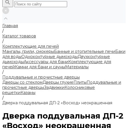
Главная
/
Каталог товаров
/
Комплектующие для печей
Мангалы, грили, смокеры
Банные и отопительные печи
Баки
для воды
Одноконтурные дымоходы
Двухконтурные
дымоходы
Аксессуары для бани
Комплектующие для
печей
Камни для бани и сауны
Материалы
/
Поддувальные и прочистные дверцы
Дверцы со стеклом
Дверцы глухие
Плиты
Поддувальные и
прочистные дверцы
Задвижки
Колосниковые
решетки
Казаны
/
Дверка поддувальная ДП-2 «Восход» неокрашенная
Дверка поддувальная ДП-2
«Восход» неокрашенная