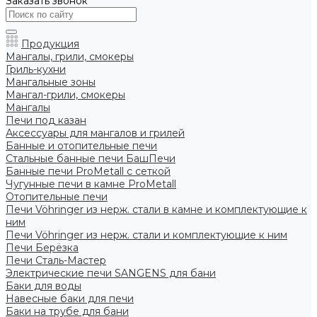
Заказать звонок
Продукция
Мангалы, грили, смокеры
Гриль-кухни
Мангальные зоны
Мангал-грили, смокеры
Мангалы
Печи под казан
Аксессуары для мангалов и грилей
Банные и отопительные печи
Стальные банные печи БашПечи
Банные печи ProMetall с сеткой
Чугунные печи в камне ProMetall
Отопительные печи
Печи Vöhringer из нерж. стали в камне и комплектующие к
ним
Печи Vöhringer из нерж. стали и комплектующие к ним
Печи Берёзка
Печи Сталь-Мастер
Электрические печи SANGENS для бани
Баки для воды
Навесные баки для печи
Баки на трубе для бани