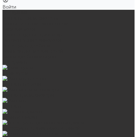
Войти
Продукция
Мангалы, грили, смокеры
Банные и отопительные печи
Баки для воды
Одноконтурные дымоходы
Двухконтурные дымоходы
Аксессуары для бани
Комплектующие для печей
Камни для бани и сауны
Материалы
Гриль-кухни
Мангальные зоны
Мангал-грили, смокеры
Мангалы
Печи под казан
Аксессуары для мангалов и грилей