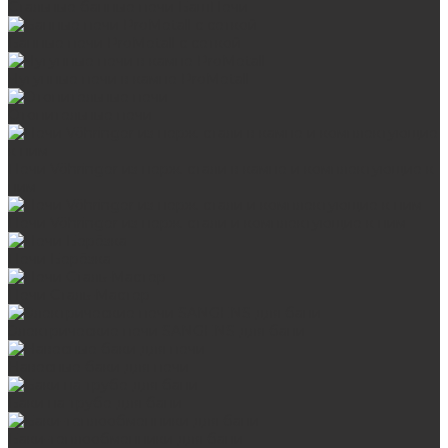
Стальные банные печи БашПечи
Банные печи ProMetall с сеткой
Чугунные печи в камне ProMetall
Отопительные печи
Печи Vöhringer из нерж. стали в камне и комплектующие к
ним
Печи Vöhringer из нерж. стали и комплектующие к ним
Печи Берёзка
Печи Сталь-Мастер
Электрические печи SANGENS для бани
Навесные баки для печи
Баки на трубе для бани
Баки-теплообменники для бани