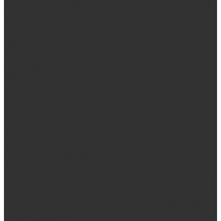
Выезд замерщика. Монтаж и установка печей «под ключ»
Оплата
Возврат
Доставка
Дилерам
Контакты
...
Продукция
Мангалы, грили, смокеры
Гриль-кухни
Мангальные зоны
Мангал-грили, смокеры
Мангалы
Печи под казан
Аксессуары для мангалов и грилей
Банные и отопительные печи
Стальные банные печи БашПечи
Банные печи ProMetall с сеткой
Чугунные печи в камне ProMetall
Отопительные печи
Печи Vöhringer из нерж. стали в камне и комплектующие к
ним
Печи Vöhringer из нерж. стали и комплектующие к ним
Печи Берёзка
Печи Сталь-Мастер