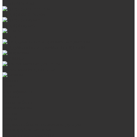
Сталь AISI 430
Дверцы со стеклом
Дверцы глухие
Плиты
Поддувальные и прочистные дверцы
Задвижки
Колосниковые решетки
Казаны
О нас
Сертификаты
Отзывы
Наши работы
Поставщикам
Статьи
Услуги
Сварка любых металлоконструкций
Резка (рубка) металла
Плазменная резка ЧПУ