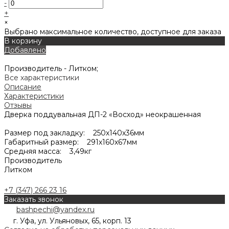
-
+
×
Выбрано максимальное количество, доступное для заказа
В корзину
Добавлено
Производитель -
Литком;
Все характеристики
Описание
Характеристики
Отзывы
Дверка поддувальная ДП-2 «Восход» неокрашенная
Размер под закладку: 250х140х36мм
Габаритный размер: 291х160х67мм
Средняя масса: 3,49кг
Производитель
Литком
+7 (347) 266 23 16
Заказать звонок
bashpechi@yandex.ru
г. Уфа, ул. Ульяновых, 65, корп. 13