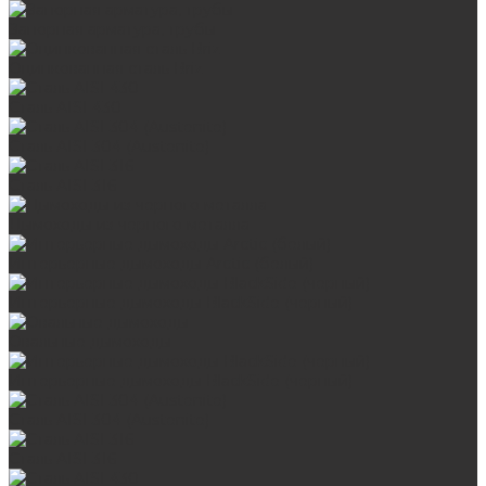
Запорная арматура, трубы
Оцинкованная сталь Briz
Сталь AISI 430
Сталь AISI 304 (Austenite)
Сталь AISI 316
Дымоходы из черного металла
Интерьерные дымоходы Arctic (белый)
Интерьерные дымоходы BlackSide (черный)
Овальные дымоходы
Интерьерные дымоходы BlackSide (черный)
Сталь AISI 304 (Austenite)
Сталь AISI 316