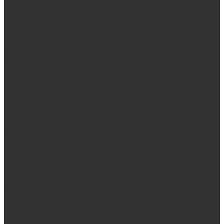
Электрические печи SANGENS для бани
Баки для воды
Навесные баки для печи
Баки на трубе для бани
Баки-теплообменники для бани
Запорная арматура, трубы
Одноконтурные дымоходы
Оцинкованная сталь Briz
Сталь AISI 430
Сталь AISI 304 (Austenite)
Сталь AISI 316
Дымоходы из черного металла
Интерьерные дымоходы Arctic (белый)
Интерьерные дымоходы BlackSide (черный)
Овальные дымоходы
Двухконтурные дымоходы
Интерьерные дымоходы BlackSide (черный)
Сталь AISI 304 (Austenite)
Сталь AISI 316
Сталь AISI 430
Аксессуары для бани
Комплектующие для печей
Дверцы со стеклом
Дверцы глухие
Плиты