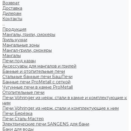
Возврат
Доставка
Дилерам
Контакты
...
Продукция
Мангалы, грили, смокеры
Гриль-кухни
Мангальные зоны
Мангал-грили, смокеры
Мангалы
Печи под казан
Аксессуары для мангалов и грилей
Банные и отопительные печи
Стальные банные печи БашПечи
Банные печи ProMetall с сеткой
Чугунные печи в камне ProMetall
Отопительные печи
Печи Vöhringer из нерж. стали в камне и комплектующие к
ним
Печи Vöhringer из нерж. стали и комплектующие к ним
Печи Берёзка
Печи Сталь-Мастер
Электрические печи SANGENS для бани
Баки для воды