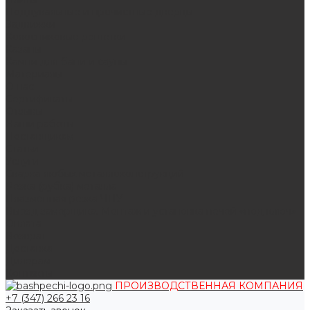
Поддувальные и прочистные дверцы
Задвижки
Колосниковые решетки
Казаны
Камни для бани и сауны
Материалы
О нас
Сертификаты
Отзывы
Наши работы
Поставщикам
Статьи
Услуги
Сварка любых металлоконструкций
Резка (рубка) металла
Плазменная резка ЧПУ
Выезд замерщика. Монтаж и установка печей «под ключ»
Оплата
Возврат
Доставка
Дилерам
Контакты
ПРОИЗВОДСТВЕННАЯ КОМПАНИЯ
+7 (347) 266 23 16