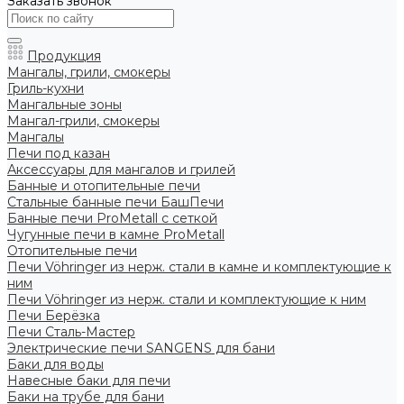
Заказать звонок
Продукция
Мангалы, грили, смокеры
Гриль-кухни
Мангальные зоны
Мангал-грили, смокеры
Мангалы
Печи под казан
Аксессуары для мангалов и грилей
Банные и отопительные печи
Стальные банные печи БашПечи
Банные печи ProMetall с сеткой
Чугунные печи в камне ProMetall
Отопительные печи
Печи Vöhringer из нерж. стали в камне и комплектующие к
ним
Печи Vöhringer из нерж. стали и комплектующие к ним
Печи Берёзка
Печи Сталь-Мастер
Электрические печи SANGENS для бани
Баки для воды
Навесные баки для печи
Баки на трубе для бани