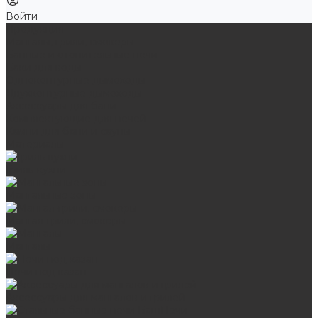
Войти
Продукция
Мангалы, грили, смокеры
Банные и отопительные печи
Баки для воды
Одноконтурные дымоходы
Двухконтурные дымоходы
Аксессуары для бани
Комплектующие для печей
Камни для бани и сауны
Материалы
Гриль-кухни
Мангальные зоны
Мангал-грили, смокеры
Мангалы
Печи под казан
Аксессуары для мангалов и грилей