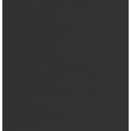
Электрические печи SANGENS для бани
Баки для воды
Навесные баки для печи
Баки на трубе для бани
Баки-теплообменники для бани
Запорная арматура, трубы
Одноконтурные дымоходы
Оцинкованная сталь Briz
Сталь AISI 430
Сталь AISI 304 (Austenite)
Сталь AISI 316
Дымоходы из черного металла
Интерьерные дымоходы Arctic (белый)
Интерьерные дымоходы BlackSide (черный)
Овальные дымоходы
Двухконтурные дымоходы
Интерьерные дымоходы BlackSide (черный)
Сталь AISI 304 (Austenite)
Сталь AISI 316
Сталь AISI 430
Аксессуары для бани
Комплектующие для печей
Дверцы со стеклом
Дверцы глухие
Плиты