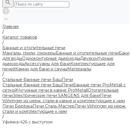
Главная
/
Каталог товаров
/
Банные и отопительные печи
Мангалы, грили, смокеры
Банные и отопительные печи
Баки
для воды
Одноконтурные дымоходы
Двухконтурные
дымоходы
Аксессуары для бани
Комплектующие для
печей
Камни для бани и сауны
Материалы
/
Стальные банные печи БашПечи
Стальные банные печи БашПечи
Банные печи ProMetall с
сеткой
Чугунные печи в камне ProMetall
Отопительные
печи
Электрические печи SANGENS для бани
Печи
Vöhringer из нерж. стали в камне и комплектующие к ним
Печи Берёзка
Печи Сталь-Мастер
Печи Vöhringer из нерж.
стали и комплектующие к ним
/
Уфимка-426 с выступом