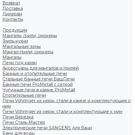
Возврат
Доставка
Дилерам
Контакты
...
Продукция
Мангалы, грили, смокеры
Гриль-кухни
Мангальные зоны
Мангал-грили, смокеры
Мангалы
Печи под казан
Аксессуары для мангалов и грилей
Банные и отопительные печи
Стальные банные печи БашПечи
Банные печи ProMetall с сеткой
Чугунные печи в камне ProMetall
Отопительные печи
Печи Vöhringer из нерж. стали в камне и комплектующие к
ним
Печи Vöhringer из нерж. стали и комплектующие к ним
Печи Берёзка
Печи Сталь-Мастер
Электрические печи SANGENS для бани
Баки для воды