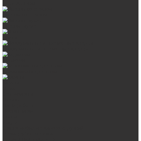
Сталь AISI 430
Дверцы со стеклом
Дверцы глухие
Плиты
Поддувальные и прочистные дверцы
Задвижки
Колосниковые решетки
Казаны
О нас
Сертификаты
Отзывы
Наши работы
Поставщикам
Статьи
Услуги
Сварка любых металлоконструкций
Резка (рубка) металла
Плазменная резка ЧПУ