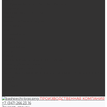
Поддувальные и прочистные дверцы
Задвижки
Колосниковые решетки
Казаны
Камни для бани и сауны
Материалы
О нас
Сертификаты
Отзывы
Наши работы
Поставщикам
Статьи
Услуги
Сварка любых металлоконструкций
Резка (рубка) металла
Плазменная резка ЧПУ
Выезд замерщика. Монтаж и установка печей «под ключ»
Оплата
Возврат
Доставка
Дилерам
Контакты
ПРОИЗВОДСТВЕННАЯ КОМПАНИЯ
+7 (347) 266 23 16