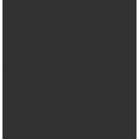
Выезд замерщика. Монтаж и установка печей «под ключ»
Оплата
Возврат
Доставка
Дилерам
Контакты
...
Продукция
Мангалы, грили, смокеры
Гриль-кухни
Мангальные зоны
Мангал-грили, смокеры
Мангалы
Печи под казан
Аксессуары для мангалов и грилей
Банные и отопительные печи
Стальные банные печи БашПечи
Банные печи ProMetall с сеткой
Чугунные печи в камне ProMetall
Отопительные печи
Печи Vöhringer из нерж. стали в камне и комплектующие к
ним
Печи Vöhringer из нерж. стали и комплектующие к ним
Печи Берёзка
Печи Сталь-Мастер