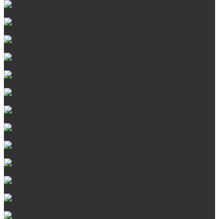
Запорная арматура, трубы
Оцинкованная сталь Briz
Сталь AISI 430
Сталь AISI 304 (Austenite)
Сталь AISI 316
Дымоходы из черного металла
Интерьерные дымоходы Arctic (белый)
Интерьерные дымоходы BlackSide (черный)
Овальные дымоходы
Интерьерные дымоходы BlackSide (черный)
Сталь AISI 304 (Austenite)
Сталь AISI 316