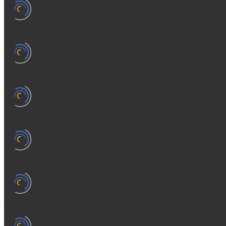
Электрические печи SANGENS для бани
Навесные баки для печи
Баки на трубе для бани
Баки-теплообменники для бани
Запорная арматура, трубы