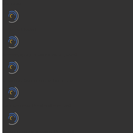
Мангалы
Печи под казан
Аксессуары для мангалов и грилей
Стальные банные печи БашПечи
Банные печи ProMetall с сеткой
Чугунные печи в камне ProMetall