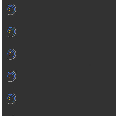
Отопительные печи
Печи Vöhringer из нерж. стали в камне и комплектующие к 
Печи Vöhringer из нерж. стали и комплектующие к ним
Печи Берёзка
Печи Сталь-Мастер