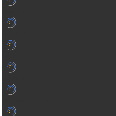
Оцинкованная сталь Briz
Сталь AISI 430
Сталь AISI 304 (Austenite)
Сталь AISI 316
Дымоходы из черного металла