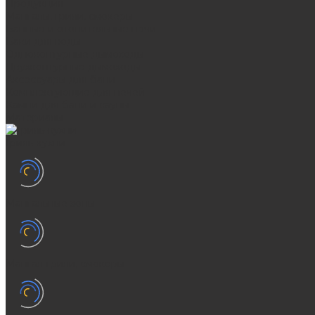
Продукция
Мангалы, грили, смокеры
Банные и отопительные печи
Баки для воды
Одноконтурные дымоходы
Двухконтурные дымоходы
Аксессуары для бани
Комплектующие для печей
Камни для бани и сауны
Материалы
Гриль-кухни
Мангальные зоны
Мангал-грили, смокеры