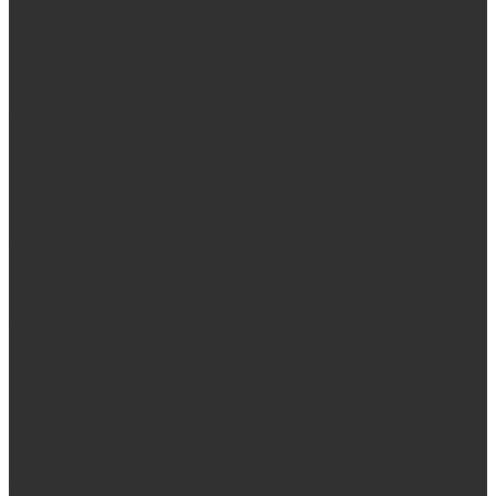
Электрические печи SANGENS для бани
Баки для воды
Навесные баки для печи
Баки на трубе для бани
Баки-теплообменники для бани
Запорная арматура, трубы
Одноконтурные дымоходы
Оцинкованная сталь Briz
Сталь AISI 430
Сталь AISI 304 (Austenite)
Сталь AISI 316
Дымоходы из черного металла
Интерьерные дымоходы Arctic (белый)
Интерьерные дымоходы BlackSide (черный)
Овальные дымоходы
Двухконтурные дымоходы
Интерьерные дымоходы BlackSide (черный)
Сталь AISI 304 (Austenite)
Сталь AISI 316
Сталь AISI 430
Аксессуары для бани
Комплектующие для печей
Дверцы со стеклом
Дверцы глухие
Плиты