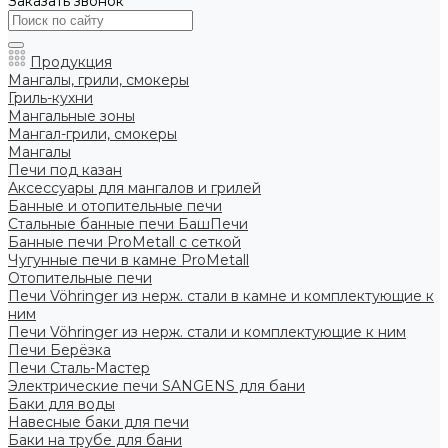
Заказать звонок
Продукция
Мангалы, грили, смокеры
Гриль-кухни
Мангальные зоны
Мангал-грили, смокеры
Мангалы
Печи под казан
Аксессуары для мангалов и грилей
Банные и отопительные печи
Стальные банные печи БашПечи
Банные печи ProMetall с сеткой
Чугунные печи в камне ProMetall
Отопительные печи
Печи Vöhringer из нерж. стали в камне и комплектующие к
ним
Печи Vöhringer из нерж. стали и комплектующие к ним
Печи Берёзка
Печи Сталь-Мастер
Электрические печи SANGENS для бани
Баки для воды
Навесные баки для печи
Баки на трубе для бани