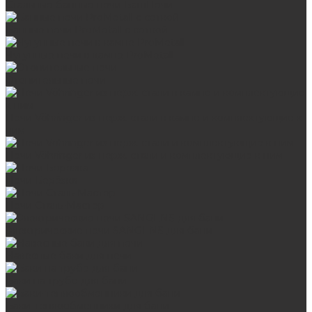
Стальные банные печи БашПечи
Банные печи ProMetall с сеткой
Чугунные печи в камне ProMetall
Отопительные печи
Печи Vöhringer из нерж. стали в камне и комплектующие к
ним
Печи Vöhringer из нерж. стали и комплектующие к ним
Печи Берёзка
Печи Сталь-Мастер
Электрические печи SANGENS для бани
Навесные баки для печи
Баки на трубе для бани
Баки-теплообменники для бани