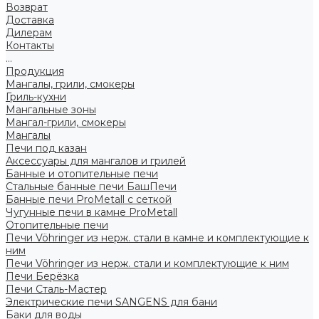
Возврат
Доставка
Дилерам
Контакты
...
Продукция
Мангалы, грили, смокеры
Гриль-кухни
Мангальные зоны
Мангал-грили, смокеры
Мангалы
Печи под казан
Аксессуары для мангалов и грилей
Банные и отопительные печи
Стальные банные печи БашПечи
Банные печи ProMetall с сеткой
Чугунные печи в камне ProMetall
Отопительные печи
Печи Vöhringer из нерж. стали в камне и комплектующие к
ним
Печи Vöhringer из нерж. стали и комплектующие к ним
Печи Берёзка
Печи Сталь-Мастер
Электрические печи SANGENS для бани
Баки для воды