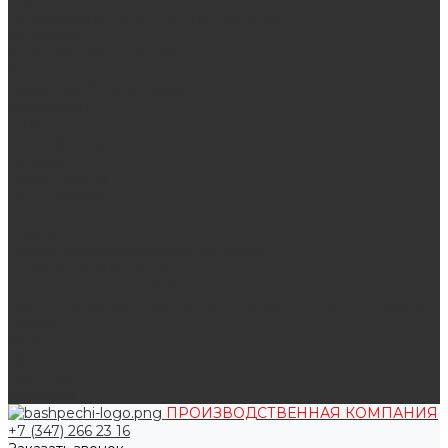
Поддувальные и прочистные дверцы
Задвижки
Колосниковые решетки
Казаны
Камни для бани и сауны
Материалы
О нас
Сертификаты
Отзывы
Наши работы
Поставщикам
Статьи
Услуги
Сварка любых металлоконструкций
Резка (рубка) металла
Плазменная резка ЧПУ
Выезд замерщика. Монтаж и установка печей «под ключ»
Оплата
Возврат
Доставка
Дилерам
Контакты
ПРОИЗВОДСТВЕННАЯ КОМПАНИЯ
+7 (347) 266 23 16