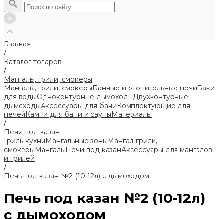
Главная
/
Каталог товаров
/
Мангалы, грили, смокеры
Мангалы, грили, смокеры
Банные и отопительные печи
Баки
для воды
Одноконтурные дымоходы
Двухконтурные
дымоходы
Аксессуары для бани
Комплектующие для
печей
Камни для бани и сауны
Материалы
/
Печи под казан
Гриль-кухни
Мангальные зоны
Мангал-грили,
смокеры
Мангалы
Печи под казан
Аксессуары для мангалов
и грилей
/
Печь под казан №2 (10-12л) с дымоходом
Печь под казан №2 (10-12л)
с дымоходом