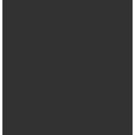
Выезд замерщика. Монтаж и установка печей «под ключ»
Оплата
Возврат
Доставка
Дилерам
Контакты
...
Продукция
Мангалы, грили, смокеры
Гриль-кухни
Мангальные зоны
Мангал-грили, смокеры
Мангалы
Печи под казан
Аксессуары для мангалов и грилей
Банные и отопительные печи
Стальные банные печи БашПечи
Банные печи ProMetall с сеткой
Чугунные печи в камне ProMetall
Отопительные печи
Печи Vöhringer из нерж. стали в камне и комплектующие к
ним
Печи Vöhringer из нерж. стали и комплектующие к ним
Печи Берёзка
Печи Сталь-Мастер