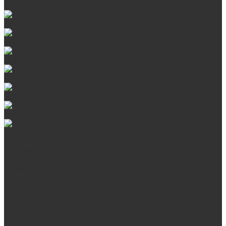
Сталь AISI 430
Дверцы со стеклом
Дверцы глухие
Плиты
Поддувальные и прочистные дверцы
Задвижки
Колосниковые решетки
Казаны
О нас
Сертификаты
Отзывы
Наши работы
Поставщикам
Статьи
Услуги
Сварка любых металлоконструкций
Резка (рубка) металла
Плазменная резка ЧПУ