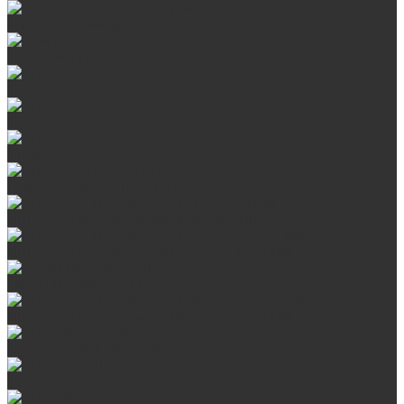
Запорная арматура, трубы
Оцинкованная сталь Briz
Сталь AISI 430
Сталь AISI 304 (Austenite)
Сталь AISI 316
Дымоходы из черного металла
Интерьерные дымоходы Arctic (белый)
Интерьерные дымоходы BlackSide (черный)
Овальные дымоходы
Интерьерные дымоходы BlackSide (черный)
Сталь AISI 304 (Austenite)
Сталь AISI 316