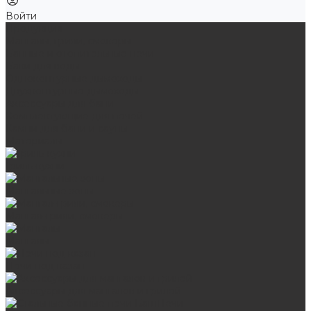
Войти
Продукция
Мангалы, грили, смокеры
Банные и отопительные печи
Баки для воды
Одноконтурные дымоходы
Двухконтурные дымоходы
Аксессуары для бани
Комплектующие для печей
Камни для бани и сауны
Материалы
Гриль-кухни
Мангальные зоны
Мангал-грили, смокеры
Мангалы
Печи под казан
Аксессуары для мангалов и грилей