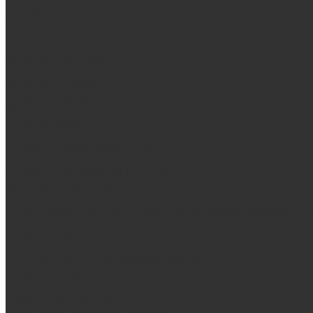
Дилерам
Контакты
...
Продукция
Мангалы, грили, смокеры
Гриль-кухни
Мангальные зоны
Мангал-грили, смокеры
Мангалы
Печи под казан
Аксессуары для мангалов и грилей
Банные и отопительные печи
Стальные банные печи БашПечи
Банные печи ProMetall с сеткой
Чугунные печи в камне ProMetall
Отопительные печи
Печи Vöhringer из нерж. стали в камне и комплектующие к 
Печи Vöhringer из нерж. стали и комплектующие к ним
Печи Берёзка
Печи Сталь-Мастер
Электрические печи SANGENS для бани
Баки для воды
Навесные баки для печи
Баки на трубе для бани
Баки-теплообменники для бани