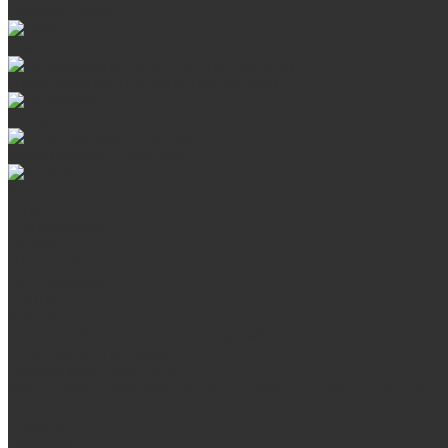
Дверцы глухие
Плиты
Поддувальные и прочистные дверцы
Задвижки
Колосниковые решетки
Казаны
О нас
Сертификаты
Отзывы
Наши работы
Поставщикам
Статьи
Услуги
Сварка любых металлоконструкций
Резка (рубка) металла
Плазменная резка ЧПУ
Выезд замерщика. Монтаж и установка печей «под ключ»
Оплата
Возврат
Доставка