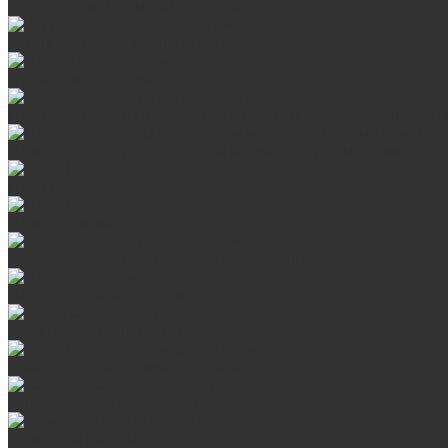
Банные печи ProMetall с сеткой
Чугунные печи в камне ProMetall
Отопительные печи
Печи Vöhringer из нерж. стали в камне и комплектующие к 
Печи Vöhringer из нерж. стали и комплектующие к ним
Печи Берёзка
Печи Сталь-Мастер
Электрические печи SANGENS для бани
Навесные баки для печи
Баки на трубе для бани
Баки-теплообменники для бани
Запорная арматура, трубы
Оцинкованная сталь Briz