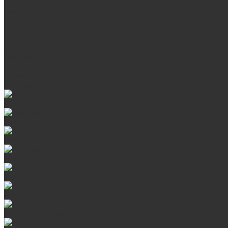
Продукция
Мангалы, грили, смокеры
Банные и отопительные печи
Баки для воды
Одноконтурные дымоходы
Двухконтурные дымоходы
Аксессуары для бани
Комплектующие для печей
Камни для бани и сауны
Материалы
Гриль-кухни
Мангальные зоны
Мангал-грили, смокеры
Мангалы
Печи под казан
Аксессуары для мангалов и грилей
Стальные банные печи БашПечи