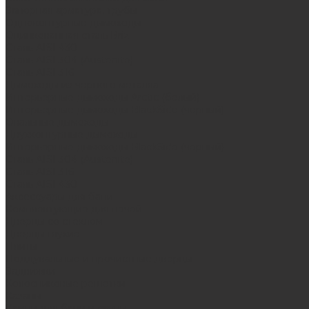
Запорная арматура, трубы
Одноконтурные дымоходы
Оцинкованная сталь Briz
Сталь AISI 430
Сталь AISI 304 (Austenite)
Сталь AISI 316
Дымоходы из черного металла
Интерьерные дымоходы Arctic (белый)
Интерьерные дымоходы BlackSide (черный)
Овальные дымоходы
Двухконтурные дымоходы
Интерьерные дымоходы BlackSide (черный)
Сталь AISI 304 (Austenite)
Сталь AISI 316
Сталь AISI 430
Аксессуары для бани
Комплектующие для печей
Дверцы со стеклом
Дверцы глухие
Плиты
Поддувальные и прочистные дверцы
Задвижки
Колосниковые решетки
Казаны
Камни для бани и сауны