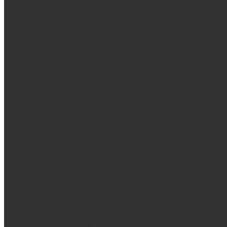
Баки на трубе для бани
Баки-теплообменники для бани
Запорная арматура, трубы
Одноконтурные дымоходы
Оцинкованная сталь Briz
Сталь AISI 430
Сталь AISI 304 (Austenite)
Сталь AISI 316
Дымоходы из черного металла
Интерьерные дымоходы Arctic (белый)
Интерьерные дымоходы BlackSide (черный)
Овальные дымоходы
Двухконтурные дымоходы
Интерьерные дымоходы BlackSide (черный)
Сталь AISI 304 (Austenite)
Сталь AISI 316
Сталь AISI 430
Аксессуары для бани
Комплектующие для печей
Дверцы со стеклом
Дверцы глухие
Плиты
Поддувальные и прочистные дверцы
Задвижки
Колосниковые решетки