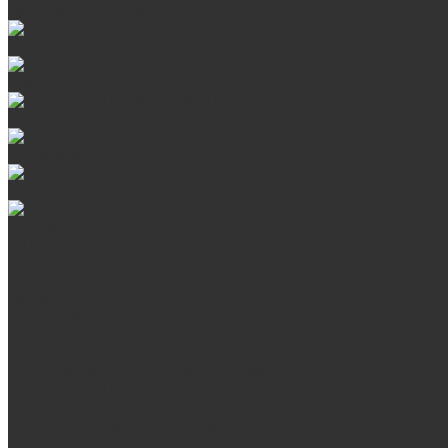
Дверцы со стеклом
Дверцы глухие
Плиты
Поддувальные и прочистные дверцы
Задвижки
Колосниковые решетки
Казаны
О нас
Сертификаты
Отзывы
Наши работы
Поставщикам
Статьи
Услуги
Сварка любых металлоконструкций
Резка (рубка) металла
Плазменная резка ЧПУ
Выезд замерщика. Монтаж и установка печей «под ключ»
Оплата