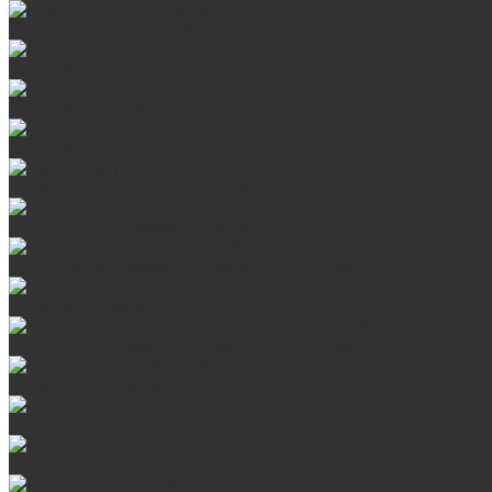
Оцинкованная сталь Briz
Сталь AISI 430
Сталь AISI 304 (Austenite)
Сталь AISI 316
Дымоходы из черного металла
Интерьерные дымоходы Arctic (белый)
Интерьерные дымоходы BlackSide (черный)
Овальные дымоходы
Интерьерные дымоходы BlackSide (черный)
Сталь AISI 304 (Austenite)
Сталь AISI 316
Сталь AISI 430