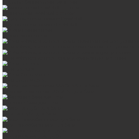
Стальные банные печи БашПечи
Банные печи ProMetall с сеткой
Чугунные печи в камне ProMetall
Отопительные печи
Печи Vöhringer из нерж. стали в камне и комплектующие к 
Печи Vöhringer из нерж. стали и комплектующие к ним
Печи Берёзка
Печи Сталь-Мастер
Электрические печи SANGENS для бани
Навесные баки для печи
Баки на трубе для бани
Баки-теплообменники для бани
Запорная арматура, трубы