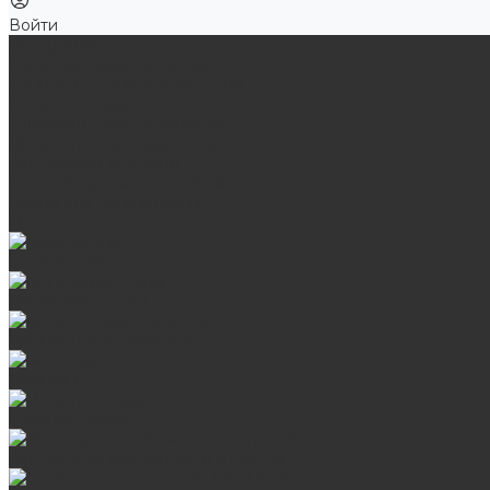
Войти
Продукция
Мангалы, грили, смокеры
Банные и отопительные печи
Баки для воды
Одноконтурные дымоходы
Двухконтурные дымоходы
Аксессуары для бани
Комплектующие для печей
Камни для бани и сауны
Материалы
Гриль-кухни
Мангальные зоны
Мангал-грили, смокеры
Мангалы
Печи под казан
Аксессуары для мангалов и грилей