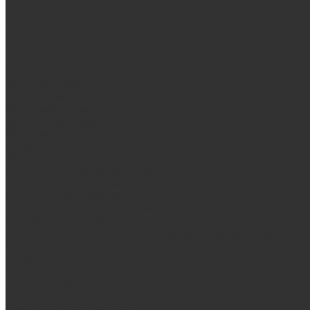
Возврат
Доставка
Дилерам
Контакты
...
Продукция
Мангалы, грили, смокеры
Гриль-кухни
Мангальные зоны
Мангал-грили, смокеры
Мангалы
Печи под казан
Аксессуары для мангалов и грилей
Банные и отопительные печи
Стальные банные печи БашПечи
Банные печи ProMetall с сеткой
Чугунные печи в камне ProMetall
Отопительные печи
Печи Vöhringer из нерж. стали в камне и комплектующие к 
Печи Vöhringer из нерж. стали и комплектующие к ним
Печи Берёзка
Печи Сталь-Мастер
Электрические печи SANGENS для бани
Баки для воды
Навесные баки для печи