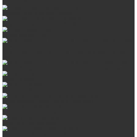
Стальные банные печи БашПечи
Банные печи ProMetall с сеткой
Чугунные печи в камне ProMetall
Отопительные печи
Печи Vöhringer из нерж. стали в камне и комплектующие к
ним
Печи Vöhringer из нерж. стали и комплектующие к ним
Печи Берёзка
Печи Сталь-Мастер
Электрические печи SANGENS для бани
Навесные баки для печи
Баки на трубе для бани
Баки-теплообменники для бани