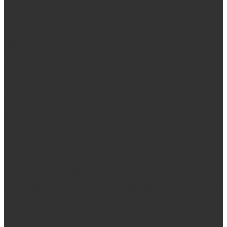
Выезд замерщика. Монтаж и установка печей «под ключ»
Оплата
Возврат
Доставка
Дилерам
Контакты
...
Продукция
Мангалы, грили, смокеры
Гриль-кухни
Мангальные зоны
Мангал-грили, смокеры
Мангалы
Печи под казан
Аксессуары для мангалов и грилей
Банные и отопительные печи
Стальные банные печи БашПечи
Банные печи ProMetall с сеткой
Чугунные печи в камне ProMetall
Отопительные печи
Печи Vöhringer из нерж. стали в камне и комплектующие к
ним
Печи Vöhringer из нерж. стали и комплектующие к ним
Печи Берёзка
Печи Сталь-Мастер