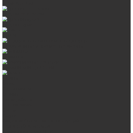
Сталь AISI 430
Дверцы со стеклом
Дверцы глухие
Плиты
Поддувальные и прочистные дверцы
Задвижки
Колосниковые решетки
Казаны
О нас
Сертификаты
Отзывы
Наши работы
Поставщикам
Статьи
Услуги
Сварка любых металлоконструкций
Резка (рубка) металла
Плазменная резка ЧПУ