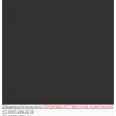
Поддувальные и прочистные дверцы
Задвижки
Колосниковые решетки
Казаны
Камни для бани и сауны
Материалы
О нас
Сертификаты
Отзывы
Наши работы
Поставщикам
Статьи
Услуги
Сварка любых металлоконструкций
Резка (рубка) металла
Плазменная резка ЧПУ
Выезд замерщика. Монтаж и установка печей «под ключ»
Оплата
Возврат
Доставка
Дилерам
Контакты
ПРОИЗВОДСТВЕННАЯ КОМПАНИЯ
+7 (347) 266 23 16