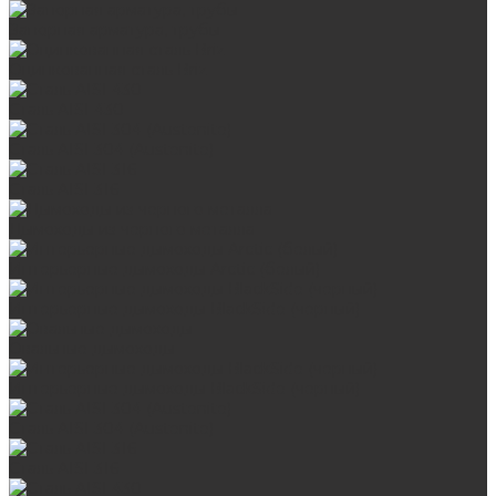
Запорная арматура, трубы
Оцинкованная сталь Briz
Сталь AISI 430
Сталь AISI 304 (Austenite)
Сталь AISI 316
Дымоходы из черного металла
Интерьерные дымоходы Arctic (белый)
Интерьерные дымоходы BlackSide (черный)
Овальные дымоходы
Интерьерные дымоходы BlackSide (черный)
Сталь AISI 304 (Austenite)
Сталь AISI 316