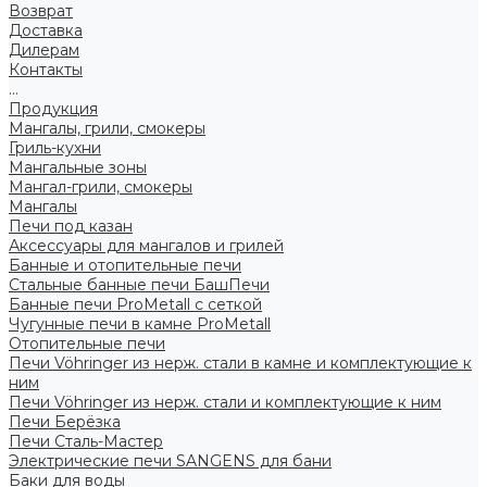
Возврат
Доставка
Дилерам
Контакты
...
Продукция
Мангалы, грили, смокеры
Гриль-кухни
Мангальные зоны
Мангал-грили, смокеры
Мангалы
Печи под казан
Аксессуары для мангалов и грилей
Банные и отопительные печи
Стальные банные печи БашПечи
Банные печи ProMetall с сеткой
Чугунные печи в камне ProMetall
Отопительные печи
Печи Vöhringer из нерж. стали в камне и комплектующие к
ним
Печи Vöhringer из нерж. стали и комплектующие к ним
Печи Берёзка
Печи Сталь-Мастер
Электрические печи SANGENS для бани
Баки для воды