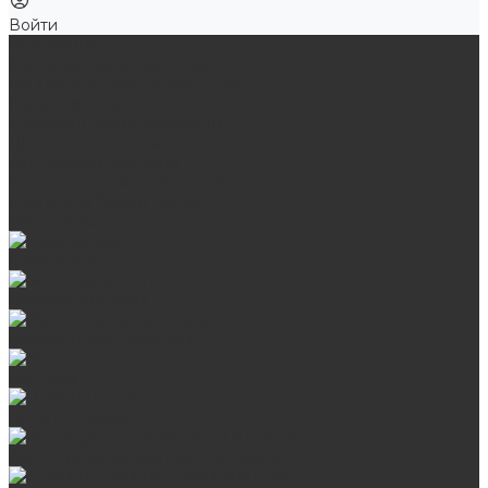
Войти
Продукция
Мангалы, грили, смокеры
Банные и отопительные печи
Баки для воды
Одноконтурные дымоходы
Двухконтурные дымоходы
Аксессуары для бани
Комплектующие для печей
Камни для бани и сауны
Материалы
Гриль-кухни
Мангальные зоны
Мангал-грили, смокеры
Мангалы
Печи под казан
Аксессуары для мангалов и грилей