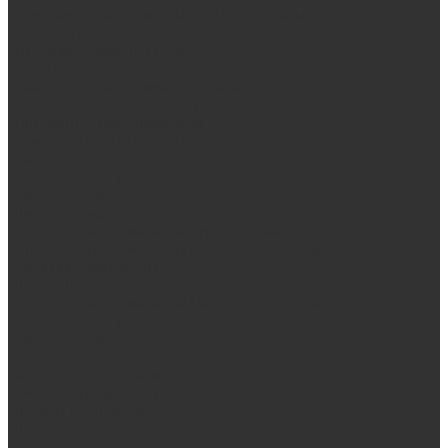
Электрические печи SANGENS для бани
Баки для воды
Навесные баки для печи
Баки на трубе для бани
Баки-теплообменники для бани
Запорная арматура, трубы
Одноконтурные дымоходы
Оцинкованная сталь Briz
Сталь AISI 430
Сталь AISI 304 (Austenite)
Сталь AISI 316
Дымоходы из черного металла
Интерьерные дымоходы Arctic (белый)
Интерьерные дымоходы BlackSide (черный)
Овальные дымоходы
Двухконтурные дымоходы
Интерьерные дымоходы BlackSide (черный)
Сталь AISI 304 (Austenite)
Сталь AISI 316
Сталь AISI 430
Аксессуары для бани
Комплектующие для печей
Дверцы со стеклом
Дверцы глухие
Плиты