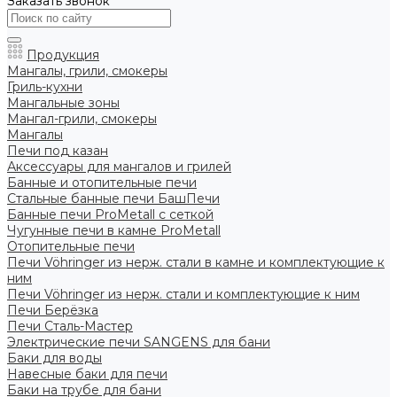
Заказать звонок
Продукция
Мангалы, грили, смокеры
Гриль-кухни
Мангальные зоны
Мангал-грили, смокеры
Мангалы
Печи под казан
Аксессуары для мангалов и грилей
Банные и отопительные печи
Стальные банные печи БашПечи
Банные печи ProMetall с сеткой
Чугунные печи в камне ProMetall
Отопительные печи
Печи Vöhringer из нерж. стали в камне и комплектующие к
ним
Печи Vöhringer из нерж. стали и комплектующие к ним
Печи Берёзка
Печи Сталь-Мастер
Электрические печи SANGENS для бани
Баки для воды
Навесные баки для печи
Баки на трубе для бани