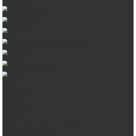
Сталь AISI 430
Дверцы со стеклом
Дверцы глухие
Плиты
Поддувальные и прочистные дверцы
Задвижки
Колосниковые решетки
Казаны
О нас
Сертификаты
Отзывы
Наши работы
Поставщикам
Статьи
Услуги
Сварка любых металлоконструкций
Резка (рубка) металла
Плазменная резка ЧПУ