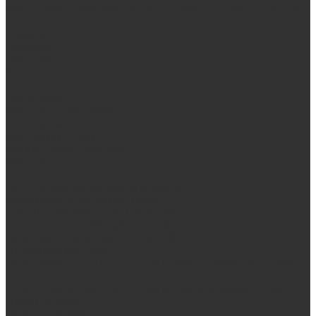
Выезд замерщика. Монтаж и установка печей «под ключ»
Оплата
Возврат
Доставка
Дилерам
Контакты
...
Продукция
Мангалы, грили, смокеры
Гриль-кухни
Мангальные зоны
Мангал-грили, смокеры
Мангалы
Печи под казан
Аксессуары для мангалов и грилей
Банные и отопительные печи
Стальные банные печи БашПечи
Банные печи ProMetall с сеткой
Чугунные печи в камне ProMetall
Отопительные печи
Печи Vöhringer из нерж. стали в камне и комплектующие к
ним
Печи Vöhringer из нерж. стали и комплектующие к ним
Печи Берёзка
Печи Сталь-Мастер