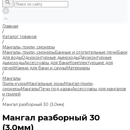
Главная
/
Каталог товаров
/
Мангалы, грили, смокеры
Мангалы, грили, смокеры
Банные и отопительные печи
Баки
для воды
Одноконтурные дымоходы
Двухконтурные
дымоходы
Аксессуары для бани
Комплектующие для
печей
Камни для бани и сауны
Материалы
/
Мангалы
Гриль-кухни
Мангальные зоны
Мангал-грили,
смокеры
Мангалы
Печи под казан
Аксессуары для мангалов
и грилей
/
Мангал разборный 30 (3,0мм)
Мангал разборный 30
(3,0мм)