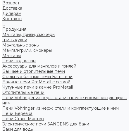
Возврат
Доставка
Дилерам
Контакты
...
Продукция
Мангалы, грили, смокеры
Гриль-кухни
Мангальные зоны
Мангал-грили, смокеры
Мангалы
Печи под казан
Аксессуары для мангалов и грилей
Банные и отопительные печи
Стальные банные печи БашПечи
Банные печи ProMetall с сеткой
Чугунные печи в камне ProMetall
Отопительные печи
Печи Vöhringer из нерж. стали в камне и комплектующие к
ним
Печи Vöhringer из нерж. стали и комплектующие к ним
Печи Берёзка
Печи Сталь-Мастер
Электрические печи SANGENS для бани
Баки для воды