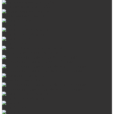
Запорная арматура, трубы
Оцинкованная сталь Briz
Сталь AISI 430
Сталь AISI 304 (Austenite)
Сталь AISI 316
Дымоходы из черного металла
Интерьерные дымоходы Arctic (белый)
Интерьерные дымоходы BlackSide (черный)
Овальные дымоходы
Интерьерные дымоходы BlackSide (черный)
Сталь AISI 304 (Austenite)
Сталь AISI 316