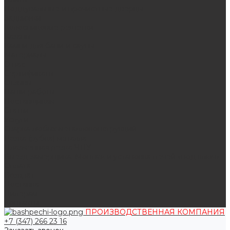
Поддувальные и прочистные дверцы
Задвижки
Колосниковые решетки
Казаны
Камни для бани и сауны
Материалы
О нас
Сертификаты
Отзывы
Наши работы
Поставщикам
Статьи
Услуги
Сварка любых металлоконструкций
Резка (рубка) металла
Плазменная резка ЧПУ
Выезд замерщика. Монтаж и установка печей «под ключ»
Оплата
Возврат
Доставка
Дилерам
Контакты
ПРОИЗВОДСТВЕННАЯ КОМПАНИЯ
+7 (347) 266 23 16