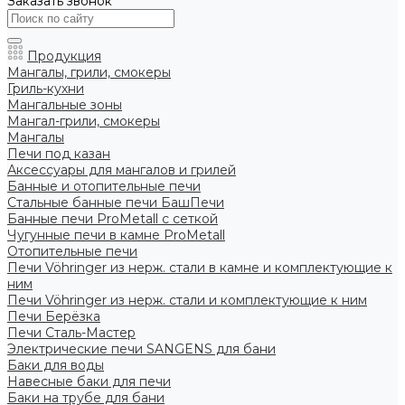
Заказать звонок
Продукция
Мангалы, грили, смокеры
Гриль-кухни
Мангальные зоны
Мангал-грили, смокеры
Мангалы
Печи под казан
Аксессуары для мангалов и грилей
Банные и отопительные печи
Стальные банные печи БашПечи
Банные печи ProMetall с сеткой
Чугунные печи в камне ProMetall
Отопительные печи
Печи Vöhringer из нерж. стали в камне и комплектующие к
ним
Печи Vöhringer из нерж. стали и комплектующие к ним
Печи Берёзка
Печи Сталь-Мастер
Электрические печи SANGENS для бани
Баки для воды
Навесные баки для печи
Баки на трубе для бани