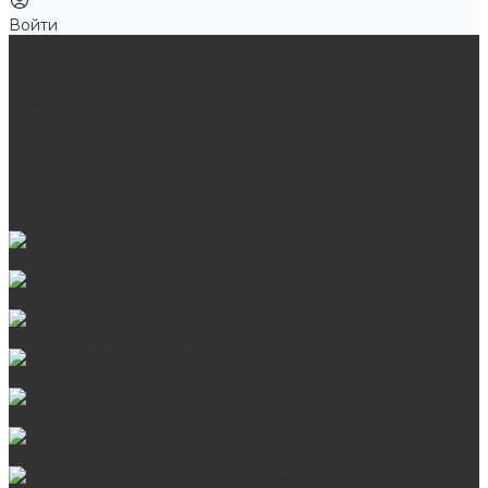
Войти
Продукция
Мангалы, грили, смокеры
Банные и отопительные печи
Баки для воды
Одноконтурные дымоходы
Двухконтурные дымоходы
Аксессуары для бани
Комплектующие для печей
Камни для бани и сауны
Материалы
Гриль-кухни
Мангальные зоны
Мангал-грили, смокеры
Мангалы
Печи под казан
Аксессуары для мангалов и грилей