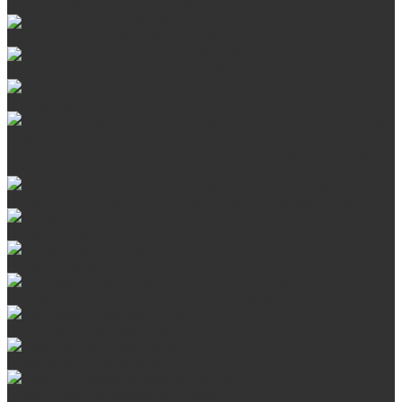
Стальные банные печи БашПечи
Банные печи ProMetall с сеткой
Чугунные печи в камне ProMetall
Отопительные печи
Печи Vöhringer из нерж. стали в камне и комплектующие к
ним
Печи Vöhringer из нерж. стали и комплектующие к ним
Печи Берёзка
Печи Сталь-Мастер
Электрические печи SANGENS для бани
Навесные баки для печи
Баки на трубе для бани
Баки-теплообменники для бани