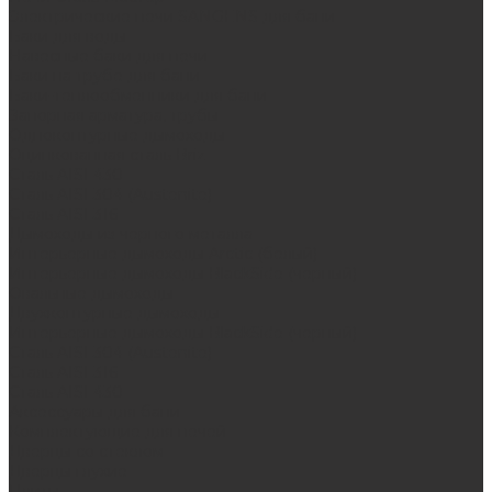
Электрические печи SANGENS для бани
Баки для воды
Навесные баки для печи
Баки на трубе для бани
Баки-теплообменники для бани
Запорная арматура, трубы
Одноконтурные дымоходы
Оцинкованная сталь Briz
Сталь AISI 430
Сталь AISI 304 (Austenite)
Сталь AISI 316
Дымоходы из черного металла
Интерьерные дымоходы Arctic (белый)
Интерьерные дымоходы BlackSide (черный)
Овальные дымоходы
Двухконтурные дымоходы
Интерьерные дымоходы BlackSide (черный)
Сталь AISI 304 (Austenite)
Сталь AISI 316
Сталь AISI 430
Аксессуары для бани
Комплектующие для печей
Дверцы со стеклом
Дверцы глухие
Плиты