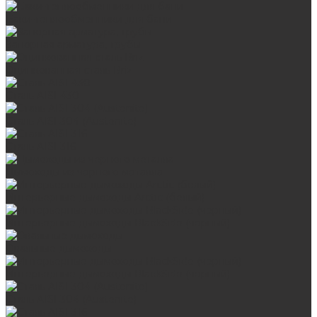
Баки-теплообменники для бани
Запорная арматура, трубы
Оцинкованная сталь Briz
Сталь AISI 430
Сталь AISI 304 (Austenite)
Сталь AISI 316
Дымоходы из черного металла
Интерьерные дымоходы Arctic (белый)
Интерьерные дымоходы BlackSide (черный)
Овальные дымоходы
Интерьерные дымоходы BlackSide (черный)
Сталь AISI 304 (Austenite)