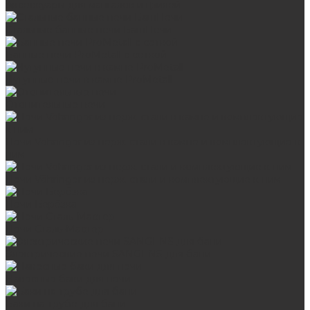
Аксессуары для мангалов и грилей
Стальные банные печи БашПечи
Банные печи ProMetall с сеткой
Чугунные печи в камне ProMetall
Отопительные печи
Печи Vöhringer из нерж. стали в камне и комплектующие к
ним
Печи Vöhringer из нерж. стали и комплектующие к ним
Печи Берёзка
Печи Сталь-Мастер
Электрические печи SANGENS для бани
Навесные баки для печи
Баки на трубе для бани