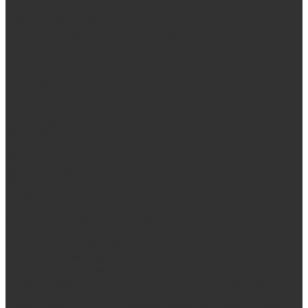
Резка (рубка) металла
Плазменная резка ЧПУ
Выезд замерщика. Монтаж и установка печей «под ключ»
Оплата
Возврат
Доставка
Дилерам
Контакты
...
Продукция
Мангалы, грили, смокеры
Гриль-кухни
Мангальные зоны
Мангал-грили, смокеры
Мангалы
Печи под казан
Аксессуары для мангалов и грилей
Банные и отопительные печи
Стальные банные печи БашПечи
Банные печи ProMetall с сеткой
Чугунные печи в камне ProMetall
Отопительные печи
Печи Vöhringer из нерж. стали в камне и комплектующие к
ним
Печи Vöhringer из нерж. стали и комплектующие к ним