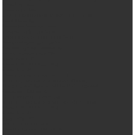
Печи Берёзка
Печи Сталь-Мастер
Электрические печи SANGENS для бани
Баки для воды
Навесные баки для печи
Баки на трубе для бани
Баки-теплообменники для бани
Запорная арматура, трубы
Одноконтурные дымоходы
Оцинкованная сталь Briz
Сталь AISI 430
Сталь AISI 304 (Austenite)
Сталь AISI 316
Дымоходы из черного металла
Интерьерные дымоходы Arctic (белый)
Интерьерные дымоходы BlackSide (черный)
Овальные дымоходы
Двухконтурные дымоходы
Интерьерные дымоходы BlackSide (черный)
Сталь AISI 304 (Austenite)
Сталь AISI 316
Сталь AISI 430
Аксессуары для бани
Комплектующие для печей
Дверцы со стеклом