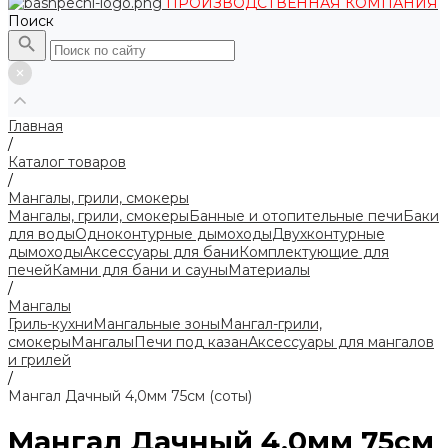
ПРОИЗВОДСТВЕННАЯ КОМПАНИЯ
Поиск
Главная
/
Каталог товаров
/
Мангалы, грили, смокеры
Мангалы, грили, смокеры
Банные и отопительные печи
Баки
для воды
Одноконтурные дымоходы
Двухконтурные
дымоходы
Аксессуары для бани
Комплектующие для
печей
Камни для бани и сауны
Материалы
/
Мангалы
Гриль-кухни
Мангальные зоны
Мангал-грили,
смокеры
Мангалы
Печи под казан
Аксессуары для мангалов
и грилей
/
Мангал Дачный 4,0мм 75см (соты)
Мангал Дачный 4,0мм 75см