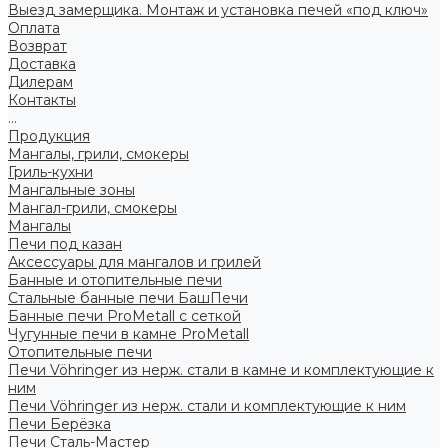
Выезд замерщика. Монтаж и установка печей «под ключ»
Оплата
Возврат
Доставка
Дилерам
Контакты
...
Продукция
Мангалы, грили, смокеры
Гриль-кухни
Мангальные зоны
Мангал-грили, смокеры
Мангалы
Печи под казан
Аксессуары для мангалов и грилей
Банные и отопительные печи
Стальные банные печи БашПечи
Банные печи ProMetall с сеткой
Чугунные печи в камне ProMetall
Отопительные печи
Печи Vöhringer из нерж. стали в камне и комплектующие к
ним
Печи Vöhringer из нерж. стали и комплектующие к ним
Печи Берёзка
Печи Сталь-Мастер