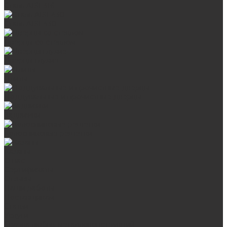
Сталь AISI 316
Сталь AISI 430
Дверцы со стеклом
Дверцы глухие
Плиты
Поддувальные и прочистные дверцы
Задвижки
Колосниковые решетки
Казаны
О нас
Сертификаты
Отзывы
Наши работы
Поставщикам
Статьи
Услуги
Сварка любых металлоконструкций