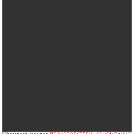
Дверцы глухие
Плиты
Поддувальные и прочистные дверцы
Задвижки
Колосниковые решетки
Казаны
Камни для бани и сауны
Материалы
О нас
Сертификаты
Отзывы
Наши работы
Поставщикам
Статьи
Услуги
Сварка любых металлоконструкций
Резка (рубка) металла
Плазменная резка ЧПУ
Выезд замерщика. Монтаж и установка печей «под ключ»
Оплата
Возврат
Доставка
Дилерам
Контакты