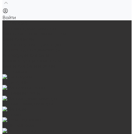
Войти
Продукция
Мангалы, грили, смокеры
Банные и отопительные печи
Баки для воды
Одноконтурные дымоходы
Двухконтурные дымоходы
Аксессуары для бани
Комплектующие для печей
Камни для бани и сауны
Материалы
Гриль-кухни
Мангальные зоны
Мангал-грили, смокеры
Мангалы
Печи под казан