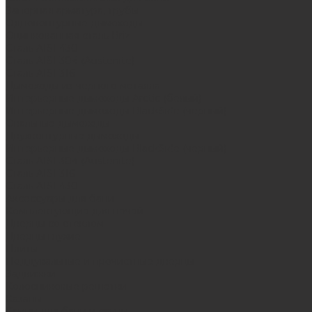
Запорная арматура, трубы
Одноконтурные дымоходы
Оцинкованная сталь Briz
Сталь AISI 430
Сталь AISI 304 (Austenite)
Сталь AISI 316
Дымоходы из черного металла
Интерьерные дымоходы Arctic (белый)
Интерьерные дымоходы BlackSide (черный)
Овальные дымоходы
Двухконтурные дымоходы
Интерьерные дымоходы BlackSide (черный)
Сталь AISI 304 (Austenite)
Сталь AISI 316
Сталь AISI 430
Аксессуары для бани
Комплектующие для печей
Дверцы со стеклом
Дверцы глухие
Плиты
Поддувальные и прочистные дверцы
Задвижки
Колосниковые решетки
Казаны
Камни для бани и сауны