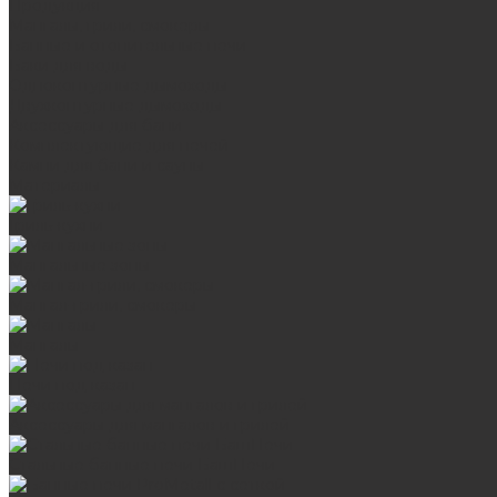
Продукция
Мангалы, грили, смокеры
Банные и отопительные печи
Баки для воды
Одноконтурные дымоходы
Двухконтурные дымоходы
Аксессуары для бани
Комплектующие для печей
Камни для бани и сауны
Материалы
Гриль-кухни
Мангальные зоны
Мангал-грили, смокеры
Мангалы
Печи под казан
Аксессуары для мангалов и грилей
Стальные банные печи БашПечи