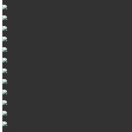
Банные печи ProMetall с сеткой
Чугунные печи в камне ProMetall
Отопительные печи
Печи Vöhringer из нерж. стали в камне и комплектующие к 
Печи Vöhringer из нерж. стали и комплектующие к ним
Печи Берёзка
Печи Сталь-Мастер
Электрические печи SANGENS для бани
Навесные баки для печи
Баки на трубе для бани
Баки-теплообменники для бани
Запорная арматура, трубы
Оцинкованная сталь Briz