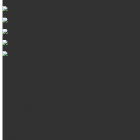
Дверцы глухие
Плиты
Поддувальные и прочистные дверцы
Задвижки
Колосниковые решетки
Казаны
О нас
Сертификаты
Отзывы
Наши работы
Поставщикам
Статьи
Услуги
Сварка любых металлоконструкций
Резка (рубка) металла
Плазменная резка ЧПУ
Выезд замерщика. Монтаж и установка печей «под ключ»
Оплата
Возврат
Доставка