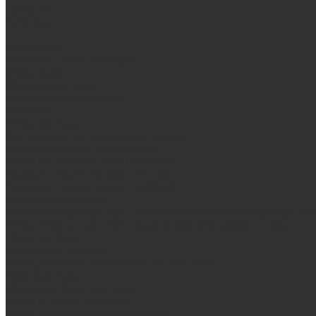
Дилерам
Контакты
...
Продукция
Мангалы, грили, смокеры
Гриль-кухни
Мангальные зоны
Мангал-грили, смокеры
Мангалы
Печи под казан
Аксессуары для мангалов и грилей
Банные и отопительные печи
Стальные банные печи БашПечи
Банные печи ProMetall с сеткой
Чугунные печи в камне ProMetall
Отопительные печи
Печи Vöhringer из нерж. стали в камне и комплектующие к 
Печи Vöhringer из нерж. стали и комплектующие к ним
Печи Берёзка
Печи Сталь-Мастер
Электрические печи SANGENS для бани
Баки для воды
Навесные баки для печи
Баки на трубе для бани
Баки-теплообменники для бани