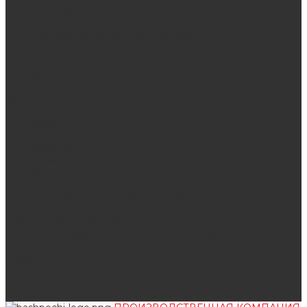
Дверцы глухие
Плиты
Поддувальные и прочистные дверцы
Задвижки
Колосниковые решетки
Казаны
Камни для бани и сауны
Материалы
О нас
Сертификаты
Отзывы
Наши работы
Поставщикам
Статьи
Услуги
Сварка любых металлоконструкций
Резка (рубка) металла
Плазменная резка ЧПУ
Выезд замерщика. Монтаж и установка печей «под ключ»
Оплата
Возврат
Доставка
Дилерам
Контакты