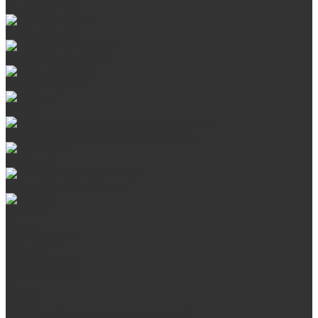
Сталь AISI 316
Сталь AISI 430
Дверцы со стеклом
Дверцы глухие
Плиты
Поддувальные и прочистные дверцы
Задвижки
Колосниковые решетки
Казаны
О нас
Сертификаты
Отзывы
Наши работы
Поставщикам
Статьи
Услуги
Сварка любых металлоконструкций