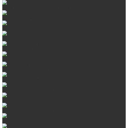
Баки-теплообменники для бани
Запорная арматура, трубы
Оцинкованная сталь Briz
Сталь AISI 430
Сталь AISI 304 (Austenite)
Сталь AISI 316
Дымоходы из черного металла
Интерьерные дымоходы Arctic (белый)
Интерьерные дымоходы BlackSide (черный)
Овальные дымоходы
Интерьерные дымоходы BlackSide (черный)
Сталь AISI 304 (Austenite)