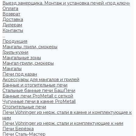
Выезд замерщика. Монтаж и установка печей «под ключ»
Оплата
Возврат
Доставка
Дилерам
Контакты
...
Продукция
Мангалы, грили, смокеры
Гриль-кухни
Мангальные зоны
Мангал-грили, смокеры
Мангалы
Печи под казан
Аксессуары для мангалов и грилей
Банные и отопительные печи
Стальные банные печи БашПечи
Банные печи ProMetall с сеткой
Чугунные печи в камне ProMetall
Отопительные печи
Печи Vöhringer из нерж. стали в камне и комплектующие к
ним
Печи Vöhringer из нерж. стали и комплектующие к ним
Печи Берёзка
Печи Сталь-Мастер