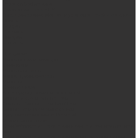
Резка (рубка) металла
Плазменная резка ЧПУ
Выезд замерщика. Монтаж и установка печей «под ключ»
Оплата
Возврат
Доставка
Дилерам
Контакты
...
Продукция
Мангалы, грили, смокеры
Гриль-кухни
Мангальные зоны
Мангал-грили, смокеры
Мангалы
Печи под казан
Аксессуары для мангалов и грилей
Банные и отопительные печи
Стальные банные печи БашПечи
Банные печи ProMetall с сеткой
Чугунные печи в камне ProMetall
Отопительные печи
Печи Vöhringer из нерж. стали в камне и комплектующие к
ним
Печи Vöhringer из нерж. стали и комплектующие к ним