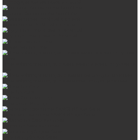
Аксессуары для мангалов и грилей
Стальные банные печи БашПечи
Банные печи ProMetall с сеткой
Чугунные печи в камне ProMetall
Отопительные печи
Печи Vöhringer из нерж. стали в камне и комплектующие к
ним
Печи Vöhringer из нерж. стали и комплектующие к ним
Печи Берёзка
Печи Сталь-Мастер
Электрические печи SANGENS для бани
Навесные баки для печи
Баки на трубе для бани