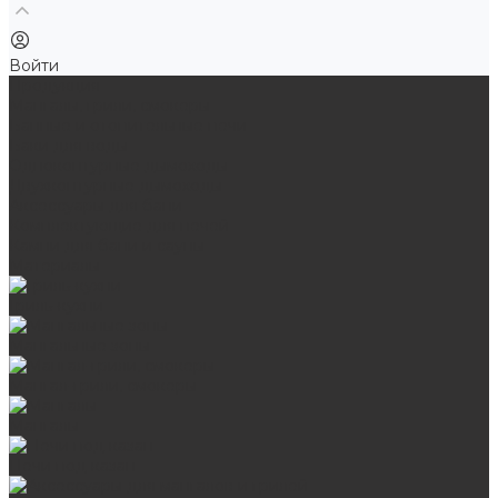
Войти
Продукция
Мангалы, грили, смокеры
Банные и отопительные печи
Баки для воды
Одноконтурные дымоходы
Двухконтурные дымоходы
Аксессуары для бани
Комплектующие для печей
Камни для бани и сауны
Материалы
Гриль-кухни
Мангальные зоны
Мангал-грили, смокеры
Мангалы
Печи под казан