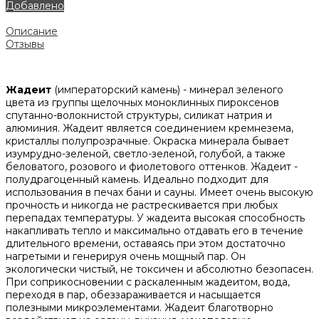
Добавлено
Описание
Отзывы
Жадеит
(императорский камень) - минерал зеленого
цвета из группы щелочных моноклинных пироксенов
спутанно-волокнистой структуры, силикат натрия и
алюминия. Жадеит является соединением кремнезема,
кристаллы полупрозрачные. Окраска минерала бывает
изумрудно-зеленой, светло-зеленой, голубой, а также
беловатого, розового и фиолетового оттенков. Жадеит -
полудрагоценный камень. Идеально подходит для
использования в печах бани и сауны. Имеет очень высокую
прочность и никогда не растрескивается при любых
перепадах температуры. У жадеита высокая способность
накапливать тепло и максимально отдавать его в течение
длительного времени, оставаясь при этом достаточно
нагретыми и генерируя очень мощный пар. Он
экологически чистый, не токсичен и абсолютно безопасен.
При соприкосновении с раскаленным жадеитом, вода,
переходя в пар, обеззараживается и насыщается
полезными микроэлементами. Жадеит благотворно