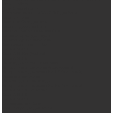
Печи Берёзка
Печи Сталь-Мастер
Электрические печи SANGENS для бани
Баки для воды
Навесные баки для печи
Баки на трубе для бани
Баки-теплообменники для бани
Запорная арматура, трубы
Одноконтурные дымоходы
Оцинкованная сталь Briz
Сталь AISI 430
Сталь AISI 304 (Austenite)
Сталь AISI 316
Дымоходы из черного металла
Интерьерные дымоходы Arctic (белый)
Интерьерные дымоходы BlackSide (черный)
Овальные дымоходы
Двухконтурные дымоходы
Интерьерные дымоходы BlackSide (черный)
Сталь AISI 304 (Austenite)
Сталь AISI 316
Сталь AISI 430
Аксессуары для бани
Комплектующие для печей
Дверцы со стеклом