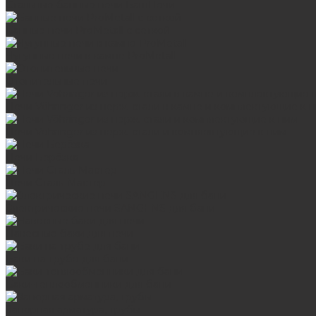
Стальные банные печи БашПечи
Банные печи ProMetall с сеткой
Чугунные печи в камне ProMetall
Отопительные печи
Печи Vöhringer из нерж. стали в камне и комплектующие к 
Печи Vöhringer из нерж. стали и комплектующие к ним
Печи Берёзка
Печи Сталь-Мастер
Электрические печи SANGENS для бани
Навесные баки для печи
Баки на трубе для бани
Баки-теплообменники для бани
Запорная арматура, трубы