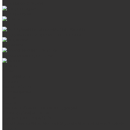
Дверцы со стеклом
Дверцы глухие
Плиты
Поддувальные и прочистные дверцы
Задвижки
Колосниковые решетки
Казаны
О нас
Сертификаты
Отзывы
Наши работы
Поставщикам
Статьи
Услуги
Сварка любых металлоконструкций
Резка (рубка) металла
Плазменная резка ЧПУ
Выезд замерщика. Монтаж и установка печей «под ключ»
Оплата