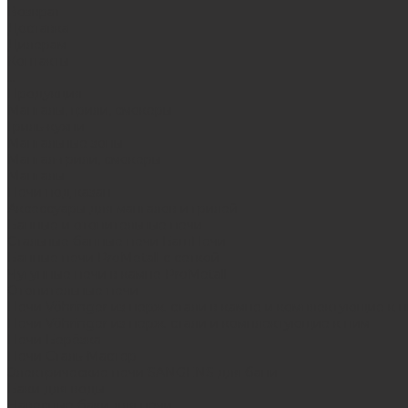
Возврат
Доставка
Дилерам
Контакты
...
Продукция
Мангалы, грили, смокеры
Гриль-кухни
Мангальные зоны
Мангал-грили, смокеры
Мангалы
Печи под казан
Аксессуары для мангалов и грилей
Банные и отопительные печи
Стальные банные печи БашПечи
Банные печи ProMetall с сеткой
Чугунные печи в камне ProMetall
Отопительные печи
Печи Vöhringer из нерж. стали в камне и комплектующие к 
Печи Vöhringer из нерж. стали и комплектующие к ним
Печи Берёзка
Печи Сталь-Мастер
Электрические печи SANGENS для бани
Баки для воды
Навесные баки для печи