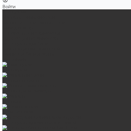
Войти
Продукция
Мангалы, грили, смокеры
Банные и отопительные печи
Баки для воды
Одноконтурные дымоходы
Двухконтурные дымоходы
Аксессуары для бани
Комплектующие для печей
Камни для бани и сауны
Материалы
Гриль-кухни
Мангальные зоны
Мангал-грили, смокеры
Мангалы
Печи под казан
Аксессуары для мангалов и грилей