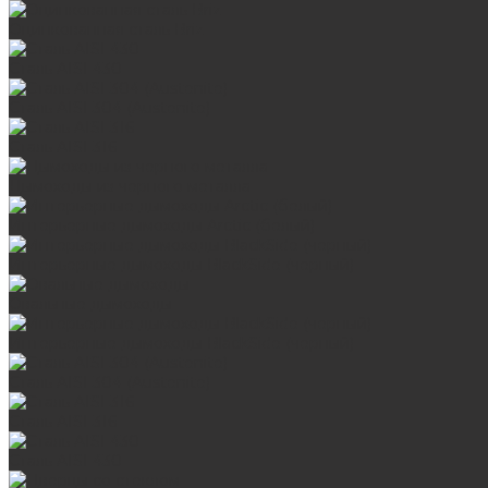
Оцинкованная сталь Briz
Сталь AISI 430
Сталь AISI 304 (Austenite)
Сталь AISI 316
Дымоходы из черного металла
Интерьерные дымоходы Arctic (белый)
Интерьерные дымоходы BlackSide (черный)
Овальные дымоходы
Интерьерные дымоходы BlackSide (черный)
Сталь AISI 304 (Austenite)
Сталь AISI 316
Сталь AISI 430