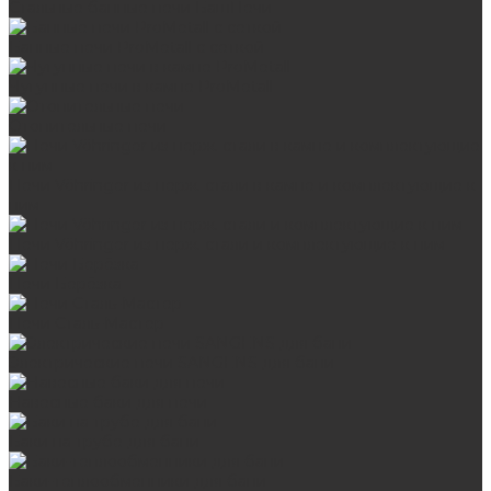
Стальные банные печи БашПечи
Банные печи ProMetall с сеткой
Чугунные печи в камне ProMetall
Отопительные печи
Печи Vöhringer из нерж. стали в камне и комплектующие к
ним
Печи Vöhringer из нерж. стали и комплектующие к ним
Печи Берёзка
Печи Сталь-Мастер
Электрические печи SANGENS для бани
Навесные баки для печи
Баки на трубе для бани
Баки-теплообменники для бани