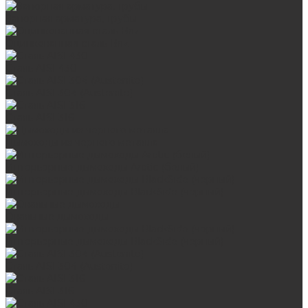
Запорная арматура, трубы
Оцинкованная сталь Briz
Сталь AISI 430
Сталь AISI 304 (Austenite)
Сталь AISI 316
Дымоходы из черного металла
Интерьерные дымоходы Arctic (белый)
Интерьерные дымоходы BlackSide (черный)
Овальные дымоходы
Интерьерные дымоходы BlackSide (черный)
Сталь AISI 304 (Austenite)
Сталь AISI 316