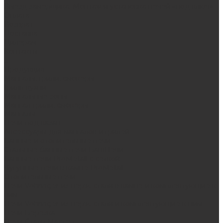
Выезд замерщика. Монтаж и установка печей «под ключ»
Оплата
Возврат
Доставка
Дилерам
Контакты
...
Продукция
Мангалы, грили, смокеры
Гриль-кухни
Мангальные зоны
Мангал-грили, смокеры
Мангалы
Печи под казан
Аксессуары для мангалов и грилей
Банные и отопительные печи
Стальные банные печи БашПечи
Банные печи ProMetall с сеткой
Чугунные печи в камне ProMetall
Отопительные печи
Печи Vöhringer из нерж. стали в камне и комплектующие к
ним
Печи Vöhringer из нерж. стали и комплектующие к ним
Печи Берёзка
Печи Сталь-Мастер