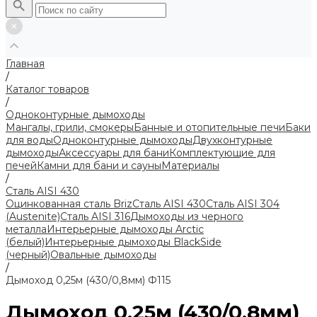
Главная
/
Каталог товаров
/
Одноконтурные дымоходы
Мангалы, грили, смокеры
Банные и отопительные печи
Баки
для воды
Одноконтурные дымоходы
Двухконтурные
дымоходы
Аксессуары для бани
Комплектующие для
печей
Камни для бани и сауны
Материалы
/
Сталь AISI 430
Оцинкованная сталь Briz
Сталь AISI 430
Сталь AISI 304
(Austenite)
Сталь AISI 316
Дымоходы из черного
металла
Интерьерные дымоходы Arctic
(белый)
Интерьерные дымоходы BlackSide
(черный)
Овальные дымоходы
/
Дымоход 0,25м (430/0,8мм) Ф115
Дымоход 0,25м (430/0,8мм)