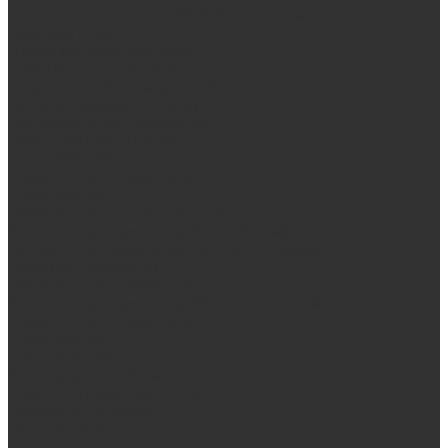
Электрические печи SANGENS для бани
Баки для воды
Навесные баки для печи
Баки на трубе для бани
Баки-теплообменники для бани
Запорная арматура, трубы
Одноконтурные дымоходы
Оцинкованная сталь Briz
Сталь AISI 430
Сталь AISI 304 (Austenite)
Сталь AISI 316
Дымоходы из черного металла
Интерьерные дымоходы Arctic (белый)
Интерьерные дымоходы BlackSide (черный)
Овальные дымоходы
Двухконтурные дымоходы
Интерьерные дымоходы BlackSide (черный)
Сталь AISI 304 (Austenite)
Сталь AISI 316
Сталь AISI 430
Аксессуары для бани
Комплектующие для печей
Дверцы со стеклом
Дверцы глухие
Плиты