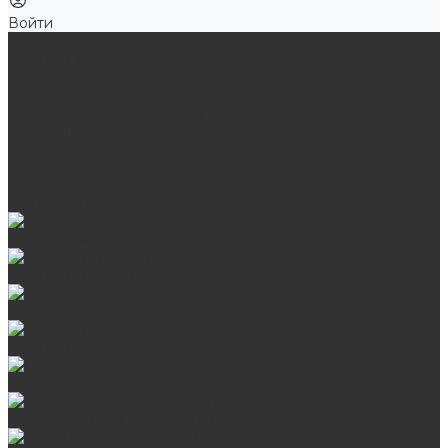
Войти
Продукция
Мангалы, грили, смокеры
Банные и отопительные печи
Баки для воды
Одноконтурные дымоходы
Двухконтурные дымоходы
Аксессуары для бани
Комплектующие для печей
Камни для бани и сауны
Материалы
Гриль-кухни
Мангальные зоны
Мангал-грили, смокеры
Мангалы
Печи под казан
Аксессуары для мангалов и грилей