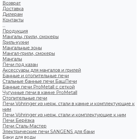
Возврат
Доставка
Дилерам
Контакты
...
Продукция
Мангалы, грили, смокеры
Гриль-кухни
Мангальные зоны
Мангал-грили, смокеры
Мангалы
Печи под казан
Аксессуары для мангалов и грилей
Банные и отопительные печи
Стальные банные печи БашПечи
Банные печи ProMetall с сеткой
Чугунные печи в камне ProMetall
Отопительные печи
Печи Vöhringer из нерж. стали в камне и комплектующие к
ним
Печи Vöhringer из нерж. стали и комплектующие к ним
Печи Берёзка
Печи Сталь-Мастер
Электрические печи SANGENS для бани
Баки для воды