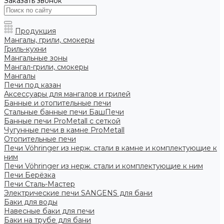
Заказать звонок
Продукция
Мангалы, грили, смокеры
Гриль-кухни
Мангальные зоны
Мангал-грили, смокеры
Мангалы
Печи под казан
Аксессуары для мангалов и грилей
Банные и отопительные печи
Стальные банные печи БашПечи
Банные печи ProMetall с сеткой
Чугунные печи в камне ProMetall
Отопительные печи
Печи Vöhringer из нерж. стали в камне и комплектующие к
ним
Печи Vöhringer из нерж. стали и комплектующие к ним
Печи Берёзка
Печи Сталь-Мастер
Электрические печи SANGENS для бани
Баки для воды
Навесные баки для печи
Баки на трубе для бани