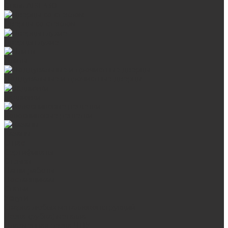
Сталь AISI 430
Дверцы со стеклом
Дверцы глухие
Плиты
Поддувальные и прочистные дверцы
Задвижки
Колосниковые решетки
Казаны
О нас
Сертификаты
Отзывы
Наши работы
Поставщикам
Статьи
Услуги
Сварка любых металлоконструкций
Резка (рубка) металла
Плазменная резка ЧПУ