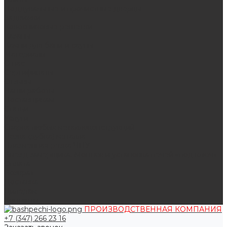
Поддувальные и прочистные дверцы
Задвижки
Колосниковые решетки
Казаны
Камни для бани и сауны
Материалы
О нас
Сертификаты
Отзывы
Наши работы
Поставщикам
Статьи
Услуги
Сварка любых металлоконструкций
Резка (рубка) металла
Плазменная резка ЧПУ
Выезд замерщика. Монтаж и установка печей «под ключ»
Оплата
Возврат
Доставка
Дилерам
Контакты
ПРОИЗВОДСТВЕННАЯ КОМПАНИЯ
+7 (347) 266 23 16