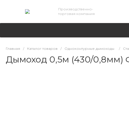
Производственно-
торговая компания
Главная
/
Каталог товаров
/
Одноконтурные дымоходы
/
Ста
Дымоход 0,5м (430/0,8мм) 