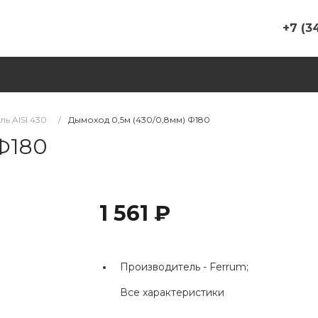
+7 (3
+7 (347) 
г. Уфа, у
корп. 13
Пн-Пт 09
Сб 10-00 
ль AISI 430
/
Дымоход 0,5м (430/0,8мм) Ф180
Вс Выхо
Ф180
bashpech
+7 (937)
г. Уфа, у
326/1, ТС
1 561 ₽
пав. №8,
банька"
Пн-Пт 09
Сб 09-00
Производитель -
Ferrum;
Вс Выхо
rinatgali
Все характеристики