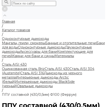
Главная
/
Каталог товаров
/
Одноконтурные дымоходы
Мангалы, грили, смокеры
Банные и отопительные печи
Баки
для воды
Одноконтурные дымоходы
Двухконтурные
дымоходы
Аксессуары для бани
Комплектующие для
печей
Камни для бани и сауны
Материалы
/
Сталь AISI 430
Оцинкованная сталь Briz
Сталь AISI 430
Сталь AISI 304
(Austenite)
Сталь AISI 316
Дымоходы из черного
металла
Интерьерные дымоходы Arctic
(белый)
Интерьерные дымоходы BlackSide
(черный)
Овальные дымоходы
/
ППУ составной (430/0,5мм) Ф100 (Феррум)
ППУ составной (430/0,5мм)