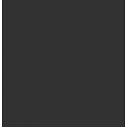
Выезд замерщика. Монтаж и установка печей «под ключ»
Оплата
Возврат
Доставка
Дилерам
Контакты
...
Продукция
Мангалы, грили, смокеры
Гриль-кухни
Мангальные зоны
Мангал-грили, смокеры
Мангалы
Печи под казан
Аксессуары для мангалов и грилей
Банные и отопительные печи
Стальные банные печи БашПечи
Банные печи ProMetall с сеткой
Чугунные печи в камне ProMetall
Отопительные печи
Печи Vöhringer из нерж. стали в камне и комплектующие к
ним
Печи Vöhringer из нерж. стали и комплектующие к ним
Печи Берёзка
Печи Сталь-Мастер