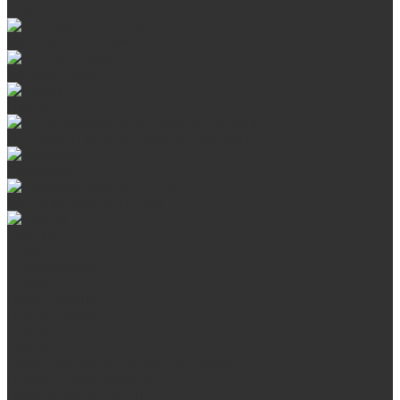
Сталь AISI 430
Дверцы со стеклом
Дверцы глухие
Плиты
Поддувальные и прочистные дверцы
Задвижки
Колосниковые решетки
Казаны
О нас
Сертификаты
Отзывы
Наши работы
Поставщикам
Статьи
Услуги
Сварка любых металлоконструкций
Резка (рубка) металла
Плазменная резка ЧПУ