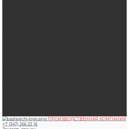
Поддувальные и прочистные дверцы
Задвижки
Колосниковые решетки
Казаны
Камни для бани и сауны
Материалы
О нас
Сертификаты
Отзывы
Наши работы
Поставщикам
Статьи
Услуги
Сварка любых металлоконструкций
Резка (рубка) металла
Плазменная резка ЧПУ
Выезд замерщика. Монтаж и установка печей «под ключ»
Оплата
Возврат
Доставка
Дилерам
Контакты
ПРОИЗВОДСТВЕННАЯ КОМПАНИЯ
+7 (347) 266 23 16