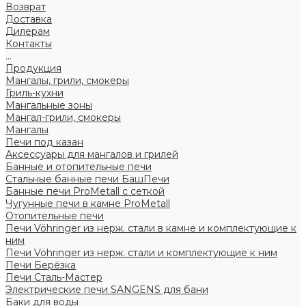
Возврат
Доставка
Дилерам
Контакты
...
Продукция
Мангалы, грили, смокеры
Гриль-кухни
Мангальные зоны
Мангал-грили, смокеры
Мангалы
Печи под казан
Аксессуары для мангалов и грилей
Банные и отопительные печи
Стальные банные печи БашПечи
Банные печи ProMetall с сеткой
Чугунные печи в камне ProMetall
Отопительные печи
Печи Vöhringer из нерж. стали в камне и комплектующие к
ним
Печи Vöhringer из нерж. стали и комплектующие к ним
Печи Берёзка
Печи Сталь-Мастер
Электрические печи SANGENS для бани
Баки для воды