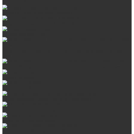
Стальные банные печи БашПечи
Банные печи ProMetall с сеткой
Чугунные печи в камне ProMetall
Отопительные печи
Печи Vöhringer из нерж. стали в камне и комплектующие к
ним
Печи Vöhringer из нерж. стали и комплектующие к ним
Печи Берёзка
Печи Сталь-Мастер
Электрические печи SANGENS для бани
Навесные баки для печи
Баки на трубе для бани
Баки-теплообменники для бани