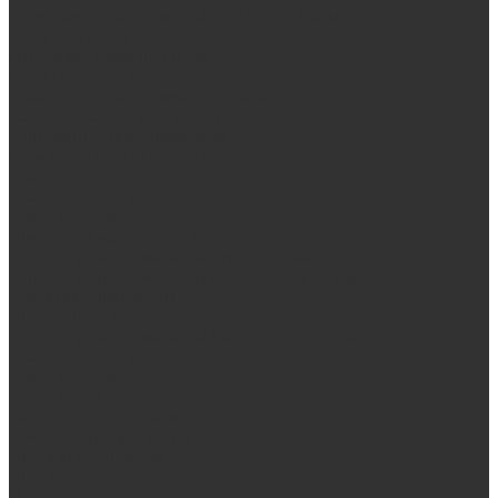
Электрические печи SANGENS для бани
Баки для воды
Навесные баки для печи
Баки на трубе для бани
Баки-теплообменники для бани
Запорная арматура, трубы
Одноконтурные дымоходы
Оцинкованная сталь Briz
Сталь AISI 430
Сталь AISI 304 (Austenite)
Сталь AISI 316
Дымоходы из черного металла
Интерьерные дымоходы Arctic (белый)
Интерьерные дымоходы BlackSide (черный)
Овальные дымоходы
Двухконтурные дымоходы
Интерьерные дымоходы BlackSide (черный)
Сталь AISI 304 (Austenite)
Сталь AISI 316
Сталь AISI 430
Аксессуары для бани
Комплектующие для печей
Дверцы со стеклом
Дверцы глухие
Плиты