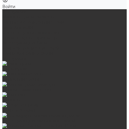
Войти
Продукция
Мангалы, грили, смокеры
Банные и отопительные печи
Баки для воды
Одноконтурные дымоходы
Двухконтурные дымоходы
Аксессуары для бани
Комплектующие для печей
Камни для бани и сауны
Материалы
Гриль-кухни
Мангальные зоны
Мангал-грили, смокеры
Мангалы
Печи под казан
Аксессуары для мангалов и грилей