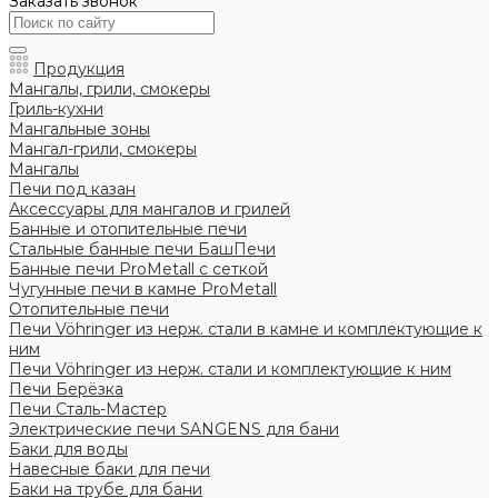
Заказать звонок
Продукция
Мангалы, грили, смокеры
Гриль-кухни
Мангальные зоны
Мангал-грили, смокеры
Мангалы
Печи под казан
Аксессуары для мангалов и грилей
Банные и отопительные печи
Стальные банные печи БашПечи
Банные печи ProMetall с сеткой
Чугунные печи в камне ProMetall
Отопительные печи
Печи Vöhringer из нерж. стали в камне и комплектующие к
ним
Печи Vöhringer из нерж. стали и комплектующие к ним
Печи Берёзка
Печи Сталь-Мастер
Электрические печи SANGENS для бани
Баки для воды
Навесные баки для печи
Баки на трубе для бани