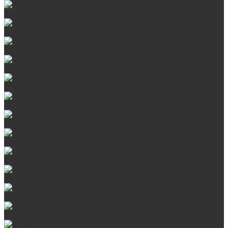
Запорная арматура, трубы
Оцинкованная сталь Briz
Сталь AISI 430
Сталь AISI 304 (Austenite)
Сталь AISI 316
Дымоходы из черного металла
Интерьерные дымоходы Arctic (белый)
Интерьерные дымоходы BlackSide (черный)
Овальные дымоходы
Интерьерные дымоходы BlackSide (черный)
Сталь AISI 304 (Austenite)
Сталь AISI 316