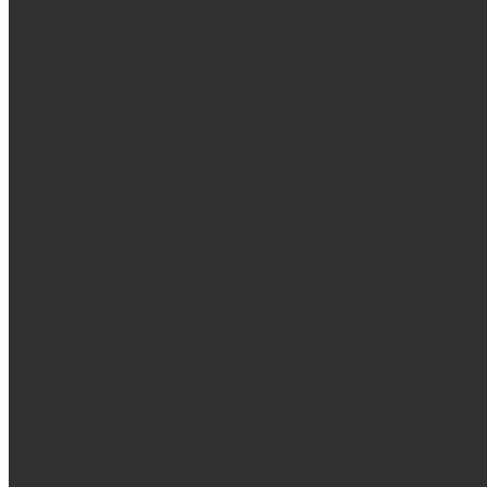
Запорная арматура, трубы
Одноконтурные дымоходы
Оцинкованная сталь Briz
Сталь AISI 430
Сталь AISI 304 (Austenite)
Сталь AISI 316
Дымоходы из черного металла
Интерьерные дымоходы Arctic (белый)
Интерьерные дымоходы BlackSide (черный)
Овальные дымоходы
Двухконтурные дымоходы
Интерьерные дымоходы BlackSide (черный)
Сталь AISI 304 (Austenite)
Сталь AISI 316
Сталь AISI 430
Аксессуары для бани
Комплектующие для печей
Дверцы со стеклом
Дверцы глухие
Плиты
Поддувальные и прочистные дверцы
Задвижки
Колосниковые решетки
Казаны
Камни для бани и сауны