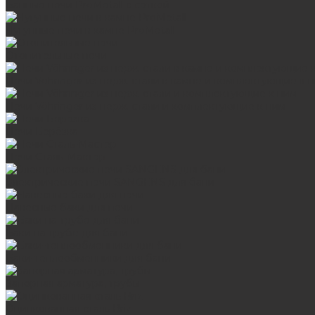
Банные печи ProMetall с сеткой
Чугунные печи в камне ProMetall
Отопительные печи
Печи Vöhringer из нерж. стали в камне и комплектующие к 
Печи Vöhringer из нерж. стали и комплектующие к ним
Печи Берёзка
Печи Сталь-Мастер
Электрические печи SANGENS для бани
Навесные баки для печи
Баки на трубе для бани
Баки-теплообменники для бани
Запорная арматура, трубы
Оцинкованная сталь Briz