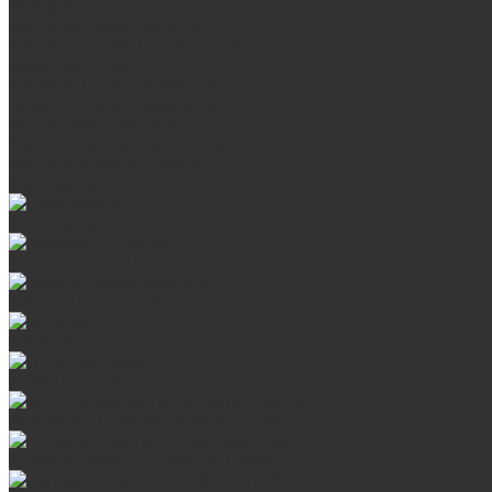
Продукция
Мангалы, грили, смокеры
Банные и отопительные печи
Баки для воды
Одноконтурные дымоходы
Двухконтурные дымоходы
Аксессуары для бани
Комплектующие для печей
Камни для бани и сауны
Материалы
Гриль-кухни
Мангальные зоны
Мангал-грили, смокеры
Мангалы
Печи под казан
Аксессуары для мангалов и грилей
Стальные банные печи БашПечи