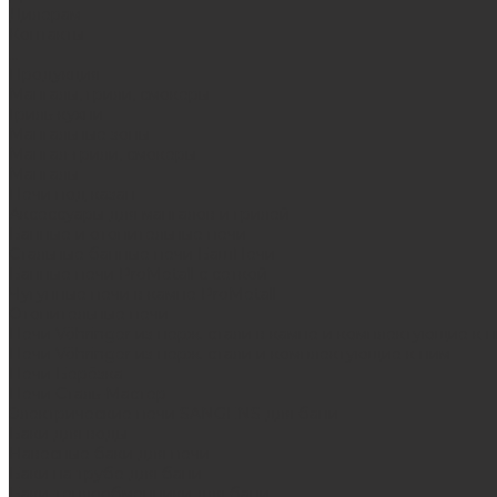
Дилерам
Контакты
...
Продукция
Мангалы, грили, смокеры
Гриль-кухни
Мангальные зоны
Мангал-грили, смокеры
Мангалы
Печи под казан
Аксессуары для мангалов и грилей
Банные и отопительные печи
Стальные банные печи БашПечи
Банные печи ProMetall с сеткой
Чугунные печи в камне ProMetall
Отопительные печи
Печи Vöhringer из нерж. стали в камне и комплектующие к 
Печи Vöhringer из нерж. стали и комплектующие к ним
Печи Берёзка
Печи Сталь-Мастер
Электрические печи SANGENS для бани
Баки для воды
Навесные баки для печи
Баки на трубе для бани
Баки-теплообменники для бани