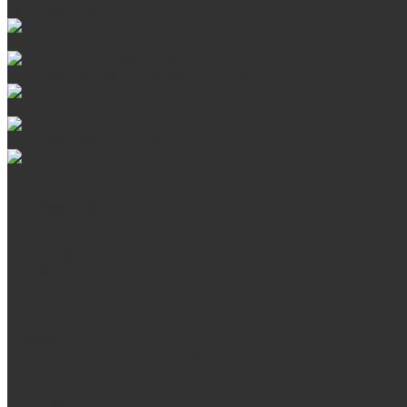
Дверцы глухие
Плиты
Поддувальные и прочистные дверцы
Задвижки
Колосниковые решетки
Казаны
О нас
Сертификаты
Отзывы
Наши работы
Поставщикам
Статьи
Услуги
Сварка любых металлоконструкций
Резка (рубка) металла
Плазменная резка ЧПУ
Выезд замерщика. Монтаж и установка печей «под ключ»
Оплата
Возврат
Доставка